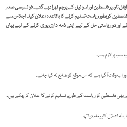
یفل ٹاور پر فلسطین اور اسرائیل کے پرچم لہرا دیے گئے۔ فرانسیسی صدر
لسطین کو بطور ریاست تسلیم کرنے کا باقاعدہ اعلان کیا۔ اجلاس سے
ے اور دو ریاستی حل کے لیے اپنی ذمہ داری پوری کرنے کے لیے یہاں
ب سب پر لازم ہے۔
ر اب وقت آگیا ہے کہ اس موقع کو ضائع نہ کیا جائے۔
نے بھی فلسطین کو ریاست کے طور پر تسلیم کرنے کا اعلان کر چکے ہیں۔
ہ اعلان کا پیغام دیا تھا۔