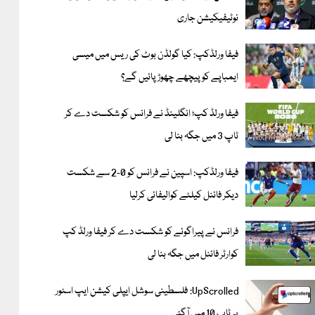
نوٹیفیکیشن جاری
فیفا ورلڈکپ: کیا گولڈن بوٹ کی ریس میں میسی
ایمباپے کو پیچھے چھوڑ پائیں گے؟
فیفا ورلڈ کپ؛ انگلینڈ نے فرانس کو شکست دے کر
ٹاپ 3 میں جگہ بنا لی
فیفا ورلڈکپ: اسپین نے فرانس کو 0-2 سے شکست
دیکر فائنل کیلئے کوالیفائی کرلیا
فرانس نے پیراگوئے کو شکست دے کر فیفا ورلڈ کپ
کوارٹر فائنل میں جگہ بنا لی
UpScrolled: فلسطینی سوشل ایپلی کیشن ایپ اسٹور
پر ٹاپ 10 میں آگئی