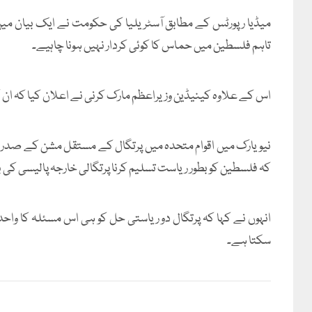
میڈیا رپورٹس کے مطابق آسٹریلیا کی حکومت نے ایک بیان میں 
تاہم فلسطین میں حماس کا کوئی کردار نہیں ہونا چاہیے۔
اس کے علاوہ کینیڈین وزیراعظم مارک کرنی نے اعلان کیا کہ ان 
نیویارک میں اقوام متحدہ میں پرتگال کے مستقل مشن کے صدر دف
کہ فلسطین کو بطور ریاست تسلیم کرنا پرتگالی خارجہ پالیسی کی 
انہوں نے کہا کہ پرتگال دو ریاستی حل کو ہی اس مسئلہ کا وا
سکتا ہے۔