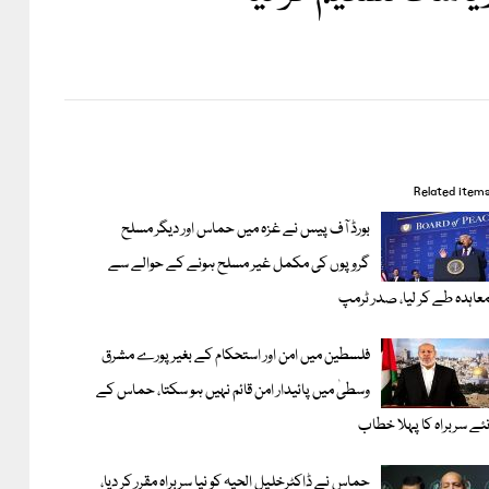
Related item
بورڈ آف پیس نے غزہ میں حماس اور دیگر مسلح
گروپوں کی مکمل غیر مسلح ہونے کے حوالے سے
عاہدہ طے کر لیا، صدر ٹرمپ
فلسطین میں امن اور استحکام کے بغیر پورے مشرق
وسطیٰ میں پائیدار امن قائم نہیں ہو سکتا، حماس کے
ئے سربراہ کا پہلا خطاب
حماس نے ڈاکٹرخلیل الحیہ کو نیا سربراہ مقرر کر دیا،