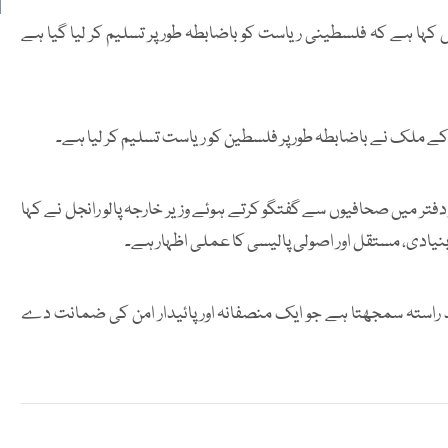
کہا ہے کہ فلسطینی ریاست کو باضابطہ طور پر تسلیم کر لیا گیا ہے
کے ملک نے باضابطہ طور پر فلسطین کو ریاست تسلیم کر لیا ہے۔
تر میں صحافیوں سے گفتگو کرتے ہوئے وزیر خارجہ پالو رانجل نے کہا
بنیادی، مستقل اور اصولی پالیسی کا عملی اظہار ہے۔
حد راستہ سمجھتا ہے جو ایک منصفانہ اور پائیدار امن کی ضمانت دے