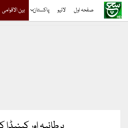
صفحہ اول
لائیو
پاکستان
بین الاقوامی
برطانیہ اور کینیڈا 