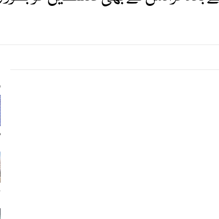
s
م
ن