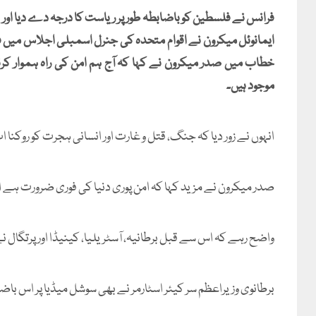
فرانس نے فلسطین کو باضابطہ طور پر ریاست کا درجہ دے دیا اور ا
ایمانوئل میکرون نے اقوام متحدہ کی جنرل اسمبلی اجلاس میں ف
خطاب میں صدر میکرون نے کہا کہ آج ہم امن کی راہ ہموار کرن
موجود ہیں۔
انہوں نے زور دیا کہ جنگ، قتل و غارت اور انسانی ہجرت کو روکنا ا
صدر میکرون نے مزید کہا کہ امن پوری دنیا کی فوری ضرورت ہے او
واضح رہے کہ اس سے قبل برطانیہ، آسٹریلیا، کینیڈا اور پرتگال 
برطانوی وزیراعظم سر کیئر اسٹارمر نے بھی سوشل میڈیا پر اس باضابط