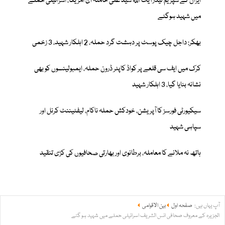
ایران کے سپریم لیڈر آیت اللہ سید علی خامنہ ای امریکا، اسرائیلی حملے
میں شہید ہوگئے
بھکر: داجل چیک پوسٹ پر دہشت گرد حملہ، 2 اہلکار شہید، 3 زخمی
کرک میں ایف سی قلعے پر کواڈ کاپٹر ڈرون حملہ، ایمبولینسوں کو بھی
نشانہ بنایا گیا، 3 اہلکار شہید
سیکیورٹی فورسز کا آپریشن، خودکش حملہ ناکام، لیفٹیننٹ کرنل اور
سپاہی شہید
ہاتھ نہ ملانے کا معاملہ، برطانوی اور بھارتی صحافیوں کی کڑی تنقید
آپ یہاں ہیں:
صفحہ اول
بین الاقوامی
الجزیرہ کے معروف صحافی انس الشریف اسرائیلی حملے میں شہید ہو گئے