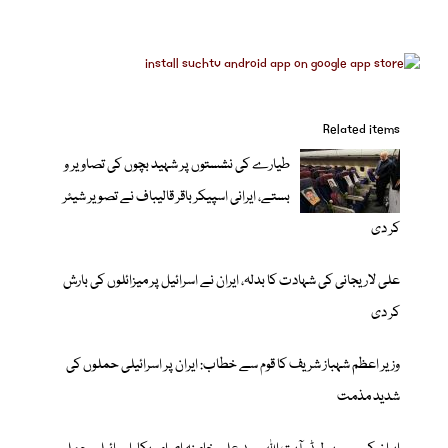
Related items
طیارے کی نشستوں پر شہید بچوں کی تصاویر و
بستے، ایرانی اسپیکر باقر قالیباف نے تصویر شیئر
کر دی
علی لاریجانی کی شہادت کا بدلہ، ایران نے اسرائیل پر میزائلوں کی بارش
کر دی
وزیر اعظم شہباز شریف کا قوم سے خطاب: ایران پر اسرائیلی حملوں کی
شدید مذمت