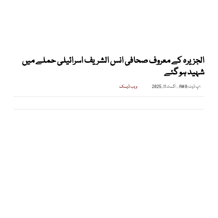
الجزیرہ کے معروف صحافی انس الشریف اسرائیلی حملے میں
شہید ہو گئے
اپ ڈیٹ:
8 AM , اگست 11, 2025
ویب ڈیسک