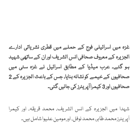
غزہ میں اسرائیلی فوج کے حملے میں قطری نشریاتی ادارے
الجزیرہ کے معروف صحافی انس الشریف اور ان کے ساتھی شہید
ہو گئے۔ عرب میڈیا کے مطابق اسرائیل نے غزہ سٹی میں
صحافیوں کے خیمے کو نشانہ بنایا، جس کے باعث الجزیرہ کے 2
صحافیوں اور 3 کیمرا آپریٹرز کی جانیں گئی۔
شہدا میں الجزیرہ کے انس الشریف، محمد قریقہ، اور کیمرا
آپریٹرز محمد ظاہر، محمد نوفل، اور مومین علیوا شامل ہیں۔