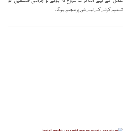
عمل کے لیے مذاکرات شروع نہ ہوئے تو جرمنی فلسطین کو
تسلیم کرنے کے لیے غور پر مجبور ہوگا۔