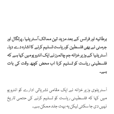
برطانیہ اور فرانس کے بعد مزید تین ممالک آسٹریلیا ، پرتگال اور
جرمنی نے بھی فلسطین کو ریاست تسلیم کرنے کا اشارہ دے دیا۔
آسٹریلیا کے وزیر خزانہ جم چالمرز نے ایک انٹرویو میں کہا ہے کہ
فلسطینی ریاست کو تسلیم کرنا اب محض کچھ وقت کی بات
ہے۔
آسٹریلوی وزیر خزانہ نے ایک مقامی نشریاتی ادارے کو انٹرویو
میں کہا کہ فلسطینی ریاست کو تسلیم کرنے کی حتمی تاریخ
نہیں دی جا سکتی لیکن یہ بہت جلد ممکن ہے۔