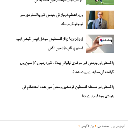
کر ناک آؤٹ مرحلے میں جگہ بنا لی
وزیر اعظم شہباز کی جرمنی کےچانسلر مزر سے
ٹیلیفونک رابطہ
UpScrolled: فلسطینی سوشل ایپلی کیشن ایپ
اسٹور پر ٹاپ 10 میں آگئی
پاکستان اور جرمنی کے سرکاری ترقیاتی بینک کے درمیان 18 ملین یورو
گرانٹ کی معاہدے پر دستخط
پاکستان نے مسئلہ فلسطین کو مشرق وسطیٰ میں عدم استحکام کی
بنیادی وجہ قرار دے دیا
آپ یہاں ہیں:
صفحہ اول
بین الاقوامی