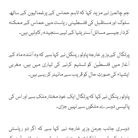
جم چالمرز نے مزید کہا کہ تاہم حماس کے یرغمالیوں کے ساتھ
سلوک اور مستقبل کی فلسطینی ریاست میں حماس کے ممکنہ
کردار جیسے مسائل آسٹریلیا کے لیے سنجیدہ رکاوٹیں ہیں۔
پرتگال کے وزیر خارجہ پاولو رینگل نے کہا ہے کہ وہ آئندہ ماہ کے
آغاز میں فلسطین کو تسلیم کرنے کی تیاری میں ہیں، مغربی
ایشیاء کی صورتِ حال کو قریب سے مانیٹر کر رہے ہیں۔
پاولو رینگل نے کہا کہ پرتگال ایک خود مختار ملک ہے اور اس کی
پالیسی دوسرے ملکوں سے نہيں جڑی۔
دوسری جانب جرمن وزیر خارجہ نے کہا ہے کہ اگر دو ریاستی