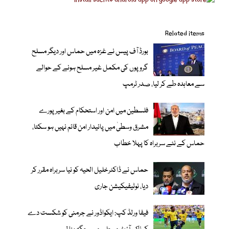
Related items
بورڈ آف پیس نے غزہ میں حماس اور دیگر مسلح
گروپوں کی مکمل غیر مسلح ہونے کے حوالے
سے معاہدہ طے کر لیا، صدر ٹرمپ
فلسطین میں امن اور استحکام کے بغیر پورے
مشرق وسطیٰ میں پائیدار امن قائم نہیں ہو سکتا،
حماس کے نئے سربراہ کا پہلا خطاب
حماس نے ڈاکٹرخلیل الحیہ کو نیا سربراہ مقرر کر
دیا، نوٹیفیکیشن جاری
فیفا ورلڈ کپ: ایکواڈور نے جرمنی کو شکست دے