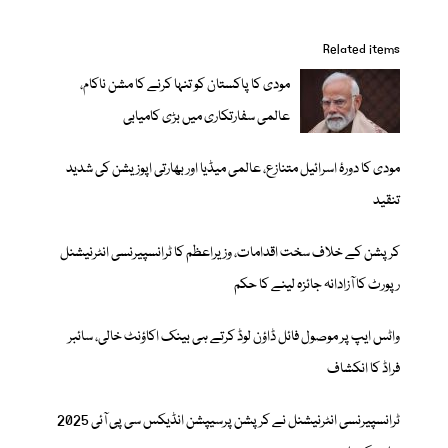
Related items
مودی کا پاکستان کو تنہا کرنے کا مشن ناکام،
عالمی سفارتکاری میں بڑی کامیابی
مودی کا دورۂ اسرائیل متنازع، عالمی میڈیا اور بھارتی اپوزیشن کی شدید
تنقید
کرپشن کے خلاف سخت اقدامات، وزیراعظم کا ٹرانسپیرنسی انٹرنیشنل
رپورٹ کا آزادانہ جائزہ لینے کا حکم
واٹس ایپ پر موصول فائل ڈاؤن لوڈ کرتے ہی بینک اکاؤنٹ خالی، سائبر
فراڈ کا انکشاف
ٹرانسپیرنسی انٹرنیشنل نے کرپشن پرسیپشن انڈیکس سی پی آئی 2025