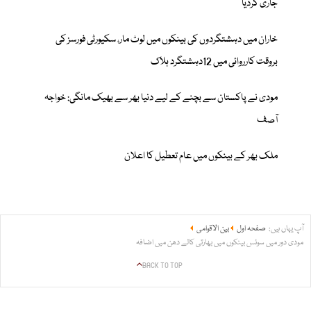
جاری کردیا
خاران میں دہشتگردوں کی بینکوں میں لوٹ مار، سکیورٹی فورسز کی
بروقت کارروائی میں 12دہشتگرد ہلاک
مودی نے پاکستان سے بچنے کے لیے دنیا بھر سے بھیک مانگی: خواجہ
آصف
ملک بھر کے بینکوں میں عام تعطیل کا اعلان
آپ یہاں ہیں:
صفحہ اول
بین الاقوامی
مودی دور میں سوئس بینکوں میں بھارتی کالے دھن میں اضافہ
BACK TO TOP