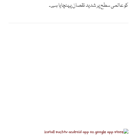
کو عالمی سطح پر شدید نقصان پہنچایا ہے۔