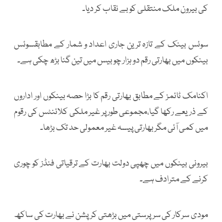
کی بیرون ملک منتقلی کو بے نقاب کر دیا۔
سوئس بینک کے تازہ ترین جاری اعداد و شمار کے مطابقسوئس
بینکوں میں بھارتی رقم دو ہزار چوبیس میں تین گنا بڑھ چکی ہے۔
اکنامک ٹائمز کے مطابق بھارتی رقم کا بڑا حصہ بینکوں اور اداروں
کے ذریعے رکھا گیا،مجموعی طور پر غیر ملکی کلائنٹس کی رقوم
میں کمی آئی مگر بھارتی پیسہ غیر معمولی حد تک بڑھا۔
بیرونی بینکوں میں چھپی دولت بھارت کے ترقیاتی فنڈز کو چوری
کرنے کے مترادف ہے۔
مودی سرکار کی سرپرستی میں بڑھتی کرپشن نے بھارت کی ساکھ