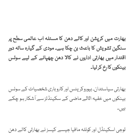
بھارت میں کرپشن اور کالے دھن کا مسئلہ اب عالمی سطح پر
سنگین تشویش کا باعث بن چکا ہے۔ مودی کے گیارہ سالہ دورِ
اقتدار میں بھارتی اداروں نے کالا دھن چھپانے کے لیے سوئس
بینکوں کا رخ کر لیا۔
بھارتی سیاستدان، بیوروکریٹس اور کاروباری شخصیات کے سوئس
بینکوں میں خفیہ اثاثے ماضی کے سکینڈلز سے آشکار ہو چکے
ہیں۔
ٹوجی اسکینڈل اور کوئلہ مافیا جیسے کیسز نے بھارتی کالے دھن