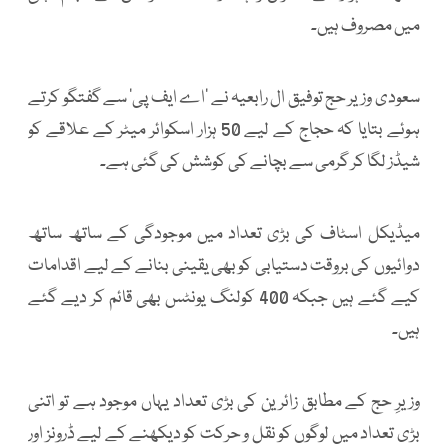
میں مصروف ہیں۔
سعودی وزیر حج توفیق ال رابعیہ نے ’اے ایف پی‘ سے گفتگو کرتے
ہوئے بتایا کہ حجاج کے لیے 50 ہزار اسکوائر میٹر کے علاقے کو
شیڈز لگا کر گرمی سے بچانے کی کوشش کی گئی ہے۔
میڈیکل اسٹاف کی بڑی تعداد میں موجودگی کے ساتھ ساتھ
دوائیوں کی بروقت دستیابی کو بھی یقینی بنانے کے لیے اقدامات
کیے گئے ہیں جبکہ 400 کولنگ یونٹس بھی قائم کر دیے گئے
ہیں۔
وزیرِ حج کے مطابق زائرین کی بڑی تعداد یہاں موجود ہے تو اتنی
بڑی تعداد میں لوگوں کو نقل و حرکت کو دیکھنے کے لیے ڈرونز اور