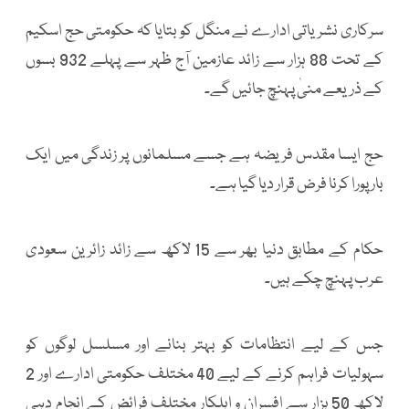
سرکاری نشریاتی ادارے نے منگل کو بتایا کہ حکومتی حج اسکیم
کے تحت 88 ہزار سے زائد عازمین آج ظہر سے پہلے 932 بسوں
کے ذریعے منیٰ پہنچ جائیں گے۔
حج ایسا مقدس فریضہ ہے جسے مسلمانوں پر زندگی میں ایک
بار پورا کرنا فرض قرار دیا گیا ہے۔
حکام کے مطابق دنیا بھر سے 15 لاکھ سے زائد زائرین سعودی
عرب پہنچ چکے ہیں۔
جس کے لیے انتظامات کو بہتر بنانے اور مسلسل لوگوں کو
سہولیات فراہم کرنے کے لیے 40 مختلف حکومتی ادارے اور 2
لاکھ 50 ہزار سے افسران و اہلکار مختلف فرائض کے انجام دہی