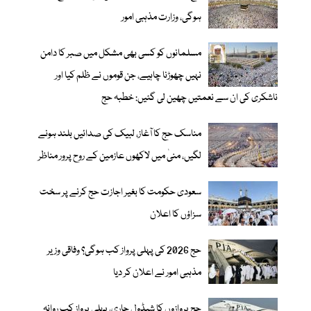
ہوگی، وزارت مذہبی امور
مسلمانوں کو کسی بھی مشکل میں صبر کا دامن
نہیں چھوڑنا چاہیے، جن قوموں نے ظلم کیا اور
ناشکری کی ان سے نعمتیں چھین لی گئیں: خطبہ حج
مناسک حج کا آغاز، لبیک کی صدائیں بلند ہونے
لگیں، منیٰ میں لاکھوں عازمین کے روح پرور مناظر
سعودی حکومت کا بغیر اجازت حج کرنے پر سخت
سزاؤں کا اعلان
حج 2026 کی پہلی پرواز کب ہوگی؟ وفاقی وزیر
مذہبی امور نے اعلان کر دیا
حج پروازوں کا شیڈول جاری، پہلی پرواز کب روانہ