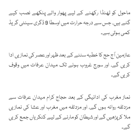
ماحول کو ٹھنڈا رکھنے کے لیے پھوار والے پنکھے نصب کیے
گئے ہیں، جس سے درجہ حرارت میں اوسطا 9 ڈگری سینٹی گریڈ
کمی ہوتی ہے۔
عازمین آج حج کا خطبہ سننے کے بعد ظہر اور عصر کی نمازیں ادا
کریں گے، اور سورج غروب ہونے تک میدان عرفات میں وقوف
کریں گے۔
نماز مغرب کی ادائیگی کے بعد حجاج کرام میدان عرفات سے
مزدلفہ روانہ ہوں گے، اور مزدلفہ میں مغرب اور عشا کی نمازیں
ملا کر پڑھیں گے اور شیطان کو مارنے کے لیے کنکریاں جمع کریں
گے۔