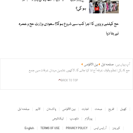
ہو گی؟
حج کیلئے ویزوں کا اجرا کب سے شروع ہوگا؟ سعودی وزارت حج و عمرہ
نے بتا دیا
آپ یہاں ہیں:
صفحہ اول
بین الاقوامی
حج کا رکن اعظم وقوف عرفہ آج ادا کیا جائے گا، لاکھوں عازمین میدان عرفات میں جمع
BACK TO TOP
کھیل
تفریح
صحت
تجارت
بین الاقوامی
پاکستان
لائیو
صفحہ اول
پروگرام
دلچسپ
ٹیکنالوجی
کیریئرز
آر ایس ایس
PRIVACY POLICY
TERMS OF USE
English