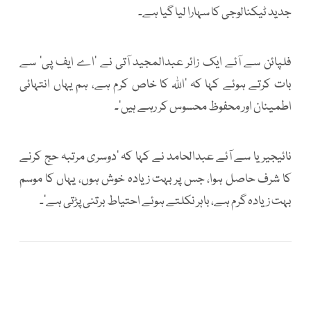
جدید ٹیکنالوجی کا سہارا لیا گیا ہے۔
فلپائن سے آئے ایک زائر عبدالمجید آتی نے ’اے ایف پی‘ سے
بات کرتے ہوئے کہا کہ ’اللہ کا خاص کرم ہے، ہم یہاں انتہائی
اطمینان اور محفوظ محسوس کر رہے ہیں‘۔
نائیجیریا سے آئے عبدالحامد نے کہا کہ ’دوسری مرتبہ حج کرنے
کا شرف حاصل ہوا، جس پر بہت زیادہ خوش ہوں، یہاں کا موسم
بہت زیادہ گرم ہے، باہر نکلتے ہوئے احتیاط برتنی پڑتی ہے‘۔