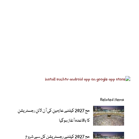
Related items
حج 2027 کیلئے عازمین کی آن لائن رجسٹریشن
کا باقاعدہ آغاز ہوگیا
حج 2027 کیلئے رجسٹریشن کل سے شروع