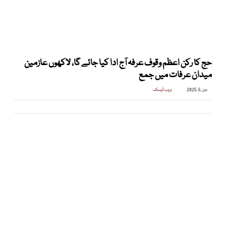
حج کا رکن اعظم وقوف عرفہ آج ادا کیا جائے گا، لاکھوں عازمین
میدان عرفات میں جمع
جون 5, 2025
ویب ڈیسک