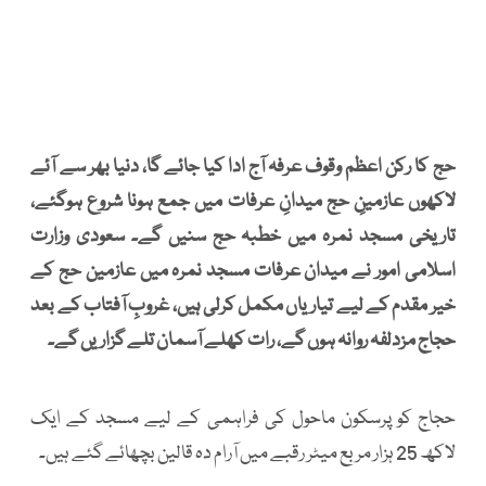
حج کا رکن اعظم وقوف عرفہ آج ادا کیا جائے گا، دنیا بھر سے آئے
لاکھوں عازمینِ حج میدانِ عرفات میں جمع ہونا شروع ہوگئے،
تاریخی مسجد نمرہ میں خطبہ حج سنیں گے۔ سعودی وزارت
اسلامی امور نے میدان عرفات مسجد نمرہ میں عازمین حج کے
خیر مقدم کے لیے تیاریاں مکمل کرلی ہیں، غروبِ آفتاب کے بعد
حجاج مزدلفہ روانہ ہوں گے، رات کھلے آسمان تلے گزاریں گے۔
حجاج کو پرسکون ماحول کی فراہمی کے لیے مسجد کے ایک
لاکھ 25 ہزار مربع میٹر رقبے میں آرام دہ قالین بچھائے گئے ہیں۔