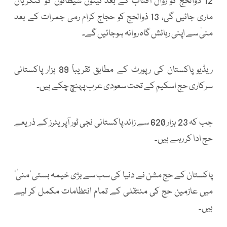
12 ذوالحج کو زوال آفتاب کے بعد تینوں شیطانوں کو کنکریاں
ماری جائیں گی، 13 ذوالحج کو حجاج کرام رمی جمرات کے بعد
منیٰ سے اپنی رہائش گاہ روانہ ہوجائیں گے۔
ریڈیو پاکستان کی رپورٹ کے مطابق تقریباً 89 ہزار پاکستانی
سرکاری حج اسکیم کے تحت سعودی عرب پہنچ چکے ہیں۔
جب کہ 23 ہزار 620 سے زائد پاکستانی نجی ٹور آپریٹرز کے ذریعے
حج ادا کر رہے ہیں۔
پاکستان کے حج مشن نے دنیا کی سب سے بڑی خیمہ بستی ’منیٰ‘
میں عازمین حج کی منتقلی کے تمام انتظامات مکمل کر لیے
ہیں۔