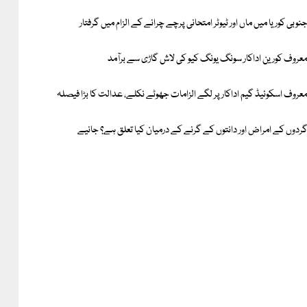
نوبی کوریا میں ماں اور ٹیوٹر امتحانی پرچے چرانے کے الزام میں گرفتار
عروف کورین اداکار سونگ یونگ کیو کی لاش گاڑی سے برآمد
عروف اسکوئیڈ گیم اداکار پر لگے الزامات جھوٹے نکلے، عدالت کا بڑا فیصلہ
ردوں کے امراض اور دانتوں کے گرنے کے درمیان کیا تعلق ہے؟ جانیے