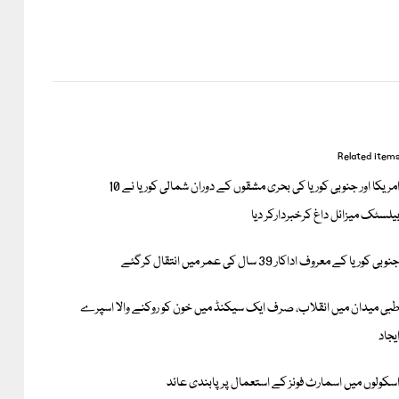
Related item
امریکا اور جنوبی کوریا کی بحری مشقوں کے دوران شمالی کوریا نے 10
یلسٹک میزائل داغ کرخبردارکر دیا
نوبی کوریا کے معروف اداکار 39 سال کی عمر میں انتقال کرگئے
بی میدان میں انقلاب، صرف ایک سیکنڈ میں خون کو روکنے والا اسپرے
یجاد
سکولوں میں اسمارٹ فونز کے استعمال پر پابندی عائد