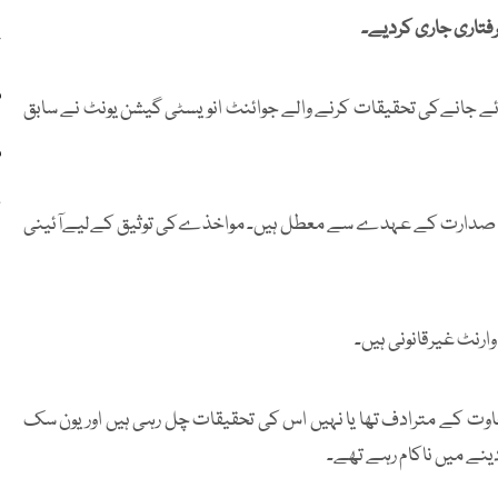
فتاری جاری کردیے۔
ج
م
ائے جانےکی تحقیقات کرنے والے جوائنٹ انویسٹی گیشن یونٹ نے سابق
م
گ
ول صدارت کے عہدے سے معطل ہیں۔ مواخذےکی توثیق کےلیےآئینی
رنٹ غیرقانونی ہیں۔
ریا میں 3 دسمبر کا مارشل لا بغاوت کے مترادف تھا یا نہیں اس کی تحقیقات چل رہی ہیں اور یون سک
ینے میں ناکام رہے تھے۔