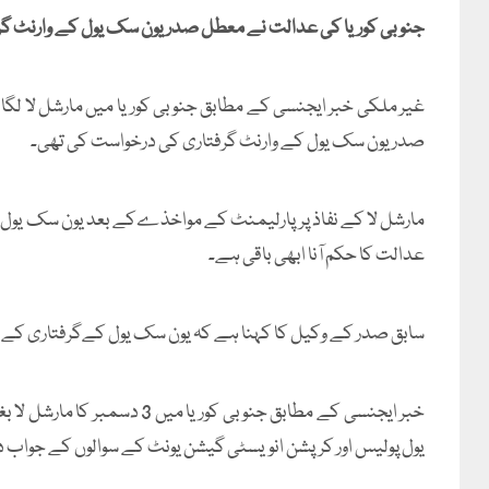
جنوبی کوریا کی عدالت نے معطل صدر یون سک یول کے وارنٹ گر
غیر ملکی خبر ایجنسی کے مطابق جنوبی کوریا میں مارشل لا لگ
صدر یون سک یول کے وارنٹ گرفتاری کی درخواست کی تھی۔
مارشل لا کے نفاذ پرپارلیمنٹ کے مواخذےکے بعد یون سک ی
عدالت کا حکم آنا ابھی باقی ہے۔
سابق صدر کے وکیل کا کہنا ہے کہ یون سک یول کےگرفتاری کے وا
خبر ایجنسی کے مطابق جنوبی کو
یول پولیس اور کرپشن انویسٹی گیشن یونٹ کے سوالوں کے جواب د