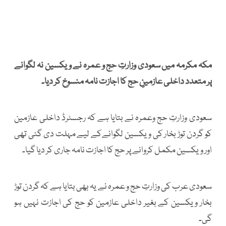
مکہ مکرمہ میں سعودی وزارتِ حج و عمرہ نے ویکسین نہ لگوانے
پر متعدد داخلی عازمینِ حج کا اجازت نامہ منسوخ کر دیا۔
سعودی وزارتِ حج وعمرہ نے بتایا ہے کہ رجسٹرڈ داخلی عازمین
کو گردن توڑ بخار کی ویکسین لگوانےکے لیے مہلت دی گئی تھی
اور ویکسین مکمل کروانے پر حج کا اجازت نامہ جاری کر دیا گیا۔
سعودی عرب کی وزارتِ حج و عمرہ نے یہ بھی بتایا ہے کہ گردن توڑ
بخار ویکسین کے بغیر داخلی عازمین کو حج کی اجازت نہیں ہو
گی۔