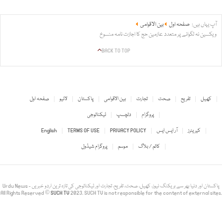
آپ یہاں ہیں:
صفحہ اول
بین الاقوامی
ویکسین نہ لگوانے پر متعدد عازمین حج کا اجازت نامہ منسوخ
BACK TO TOP
کھیل
تفریح
صحت
تجارت
بین الاقوامی
پاکستان
لائیو
صفحہ اول
پروگرام
دلچسپ
ٹیکنالوجی
کیریئرز
آر ایس ایس
PRIVACY POLICY
TERMS OF USE
English
کالم / بلاگ
موسم
پروگرام شیڈول
Urdu News - پاکستان اور دنیا بھر سے بریکنگ نیوز، کھیل، صحت، تفریح، تجارت اور ٹیکنالوجی کی تازہ ترین اردو خبریں
All Rights Reserved ©
SUCH TV
2023. SUCH TV is not responsible for the content of external sites.