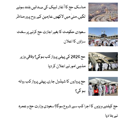
مناسک حج کا آغاز، لبیک کی صدائیں بلند ہونے
لگیں، منیٰ میں لاکھوں عازمین کے روح پرور مناظر
سعودی حکومت کا بغیر اجازت حج کرنے پر سخت
سزاؤں کا اعلان
حج 2026 کی پہلی پرواز کب ہوگی؟ وفاقی وزیر
مذہبی امور نے اعلان کر دیا
حج پروازوں کا شیڈول جاری، پہلی پرواز کب روانہ
ہو گی؟
حج کیلئے ویزوں کا اجرا کب سے شروع ہوگا؟ سعودی وزارت حج و عمرہ
نے بتا دیا