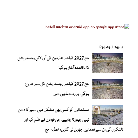
Related items
حج 2027 کیلئے عازمین کی آن لائن رجسٹریشن
کا باقاعدہ آغاز ہوگیا
حج 2027 کیلئے رجسٹریشن کل سے شروع
ہوگی، وزارت مذہبی امور
مسلمانوں کو کسی بھی مشکل میں صبر کا دامن
نہیں چھوڑنا چاہیے، جن قوموں نے ظلم کیا اور
ناشکری کی ان سے نعمتیں چھین لی گئیں: خطبہ حج