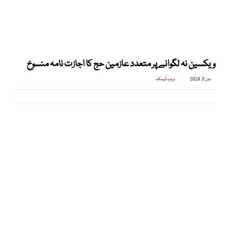
ویکسین نہ لگوانے پر متعدد عازمین حج کا اجازت نامہ منسوخ
جون 9, 2024
ویب ڈیسک