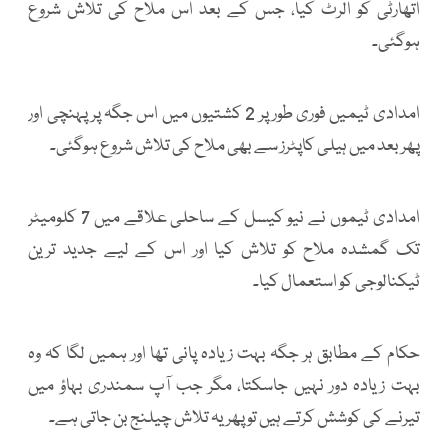
اتھارٹی کو الرٹ کیا، جس کے بعد اس ملاح کی تلاش شروع
ہوگئی۔
امدادی ٹیمیں فوری طور پر 2 کشتیوں میں اس جگہ پر پہنچی اور
پھر بعد میں ہیلی کاپٹرز سے بھی ملاح کی تلاش شروع ہوگئی۔
امدادی ٹیموں نے نیو کیسل کے ساحلی علاقے میں 7 کلومیٹر
تک گمشدہ ملاح کو تلاش کیا اور اس کے لیے جدید ترین
ٹیکنالوجی کو استعمال کیا۔
حکام کے مطابق ہر جگہ بہت زیادہ پانی تھا اور ہمیں لگا کہ وہ
بہت زیادہ دور نہیں جاسکتا، مگر جب آپ سمندری بہاؤ میں
تیرنے کی کوشش کرتے ہیں تو پھر یہ تلاش چیلنج بن جاتی ہے۔