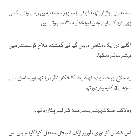
سمندری بہاؤ اور ٹھنڈا پانی رات بھر سمندر میں رہنے والے کسی
بھی فرد کے لیے جان لیوا خطرات ثابت ہوتے ہیں۔
اگلے دن ایک مقامی ماہی گیر نے گمشدہ ملاح کو سمندر میں
بہتے ہوئے دیکھا۔
وہ ملاح بہت زیادہ تھکاوٹ کا شکار نظر آرہا تھا اور ساحل سے
ساڑھے 3 کلومیٹر دور تھا۔
وہ لائف جیکٹ پہنے ہوئے مدد کے لیے پکار رہا تھا۔
اس شخص کو فوری طور پر ایک اسپتال منتقل کیا گیا جہاں اس