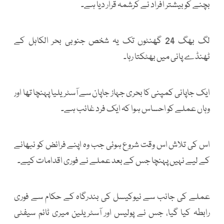
بچنے کو بیشتر افراد نے کرشمہ قرار دیا ہے۔
لگ بھگ 24 گھنٹوں تک یہ شخص جنوبی بحر الکاہل کے
ٹھنڈے پانی میں بھٹکتا رہا۔
ایک جاپانی کمپنی کا بحری جہاز جاپان سے آسٹریلیا پہنچا تھا اور
وہاں عملے کو احساس ہوا کہ ایک فرد غائب ہے۔
اس کی تلاش اس وقت شروع ہوئی جب وہ اپنے فرائض کو نبھانے
کے لیے نہیں پہنچا جس کے بعد عملے نے فوری اقدامات کیے۔
عملے کی جانب سے نیوکیسل کی بندرگاہ کے حکام سے فوری
رابطہ کیا گیا، جس نے پولیس اور آسٹریلین میری ٹائم سیفٹی