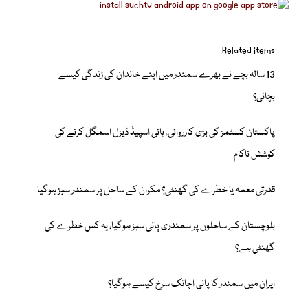
Related items
13 سالہ بچے نے بھرے سمندر میں اپنے خاندان کی زندگی کیسے
بچائی؟
پاکستان کسٹمز کی بڑی کارروائی، ہائی اسپیڈ ڈیزل اسمگل کرنے کی
کوشش ناکام
قدرتی معمہ یا خطرے کی گھنٹی؟ مکران کے ساحل پر سمندر سبز ہوگیا
بلوچستان کے ساحلوں پر سمندری پانی سبز ہوگیا، یہ کس خطرے کی
گھنٹی ہے؟
ایران میں سمندر کا پانی اچانک سرخ کیسے ہوگیا؟