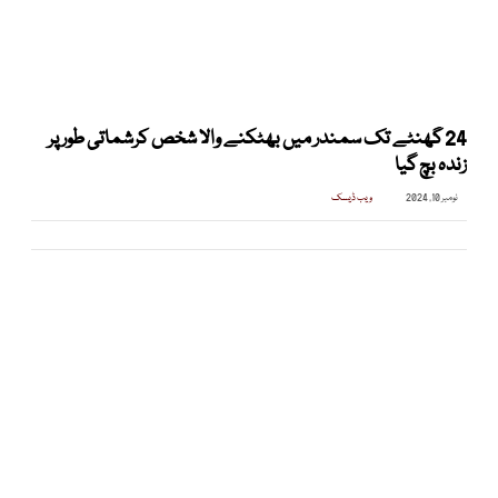
24 گھنٹے تک سمندر میں بھٹکنے والا شخص کرشماتی طور پر
زندہ بچ گیا
نومبر 10, 2024
ویب ڈیسک