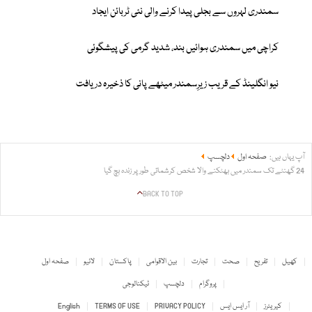
سمندری لہروں سے بجلی پیدا کرنے والی نئی ٹربائن ایجاد
کراچی میں سمندری ہوائیں بند، شدید گرمی کی پیشگوئی
نیو انگلینڈ کے قریب زیرِسمندر میٹھے پانی کا ذخیرہ دریافت
آپ یہاں ہیں:
صفحہ اول
دلچسپ
24 گھنٹے تک سمندر میں بھٹکنے والا شخص کرشماتی طور پر زندہ بچ گیا
BACK TO TOP
کھیل
تفریح
صحت
تجارت
بین الاقوامی
پاکستان
لائیو
صفحہ اول
پروگرام
دلچسپ
ٹیکنالوجی
کیریئرز
آر ایس ایس
PRIVACY POLICY
TERMS OF USE
English