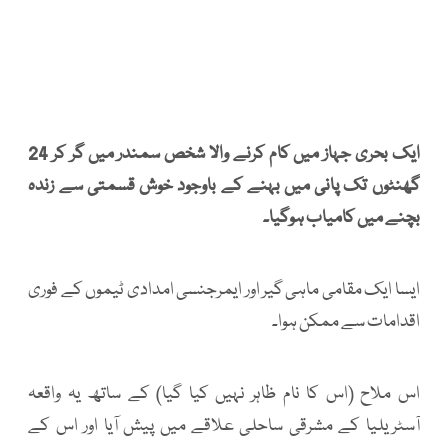
ایک بحری جہاز میں کام کرنے والا شخص سمندر میں گر کر 24
گھنٹوں تک پانی میں بہنے کے باوجود خوش قسمتی سے زندہ
بچنے میں کامیاب ہوگیا۔
ایسا ایک مقامی ماہی گیر اور ایمرجنسی امدادی ٹیموں کے فوری
اقدامات سے ممکن ہوا۔
اس ملاح (اس کا نام ظاہر نہیں کیا گیا) کے ساتھ یہ واقعہ
آسٹریلیا کے مشرقی ساحلی علاقے میں پیش آیا اور اس کے