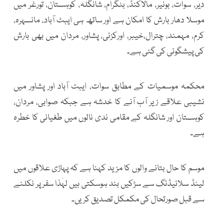
دیر، سوات، بونیر، مالاکنڈ، بٹگرام، شانگلہ، کوہستان، تورغر میں
موسلا دھار بارش کا امکان ہے اور ساتھ ہی ایبٹ آباد، مانسہرہ،
کرم، مہمند، چترال،خیبر، اورکزئی، پشاور، مردان میں بھی بارش
کی پیشگوئی کی گئی ہے۔
محکمہ موسمیات کے مطابق سوات، ایبٹ آباد اور پشاور میں
نشیبی علاقے زیر آب آنے کا خدشہ ہے جبکہ صوابی، مردان،
کوہستان اور شانگلہ کے مقامی ندی نالوں میں طغیانی کا خطرہ
ہے۔
موسم کا حال بتانے والوں کا مزید کہنا ہے کہ پہاڑی علاقوں میں
لینڈ سلائیڈنگ سے سڑکیں بند ہوسکتی ہیں لہٰذا سفر پر نکلنے
سے قبل صورتحال کی مکمکل تصدیق کریں۔