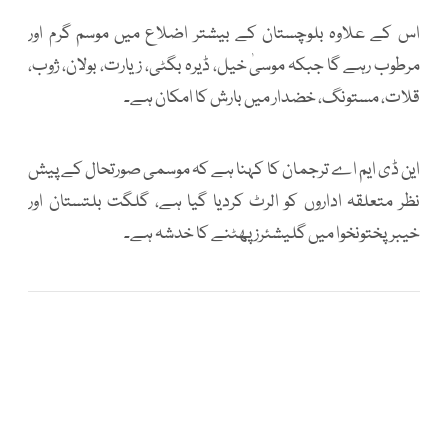
اس کے علاوہ بلوچستان کے بیشتر اضلاع میں موسم گرم اور
مرطوب رہے گا جبکہ موسیٰ خیل، ڈیرہ بگٹی، زیارت، بولان، ژوب،
قلات، مستونگ، خضدار میں بارش کا امکان ہے۔
این ڈی ایم اے ترجمان کا کہنا ہے کہ موسمی صورتحال کے پیش
نظر متعلقہ اداروں کو الرٹ کردیا گیا ہے، گلگت بلتستان اور
خیبرپختونخوا میں گلیشئرز پھٹنے کا خدشہ ہے۔