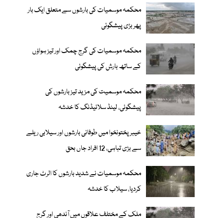
محکمہ موسمیات کی بارشوں سے متعلق ایک بار
پھر بڑی پیشگوئی
محکمہ موسمیات کی گرج چمک اور تیز ہواؤں
کے ساتھ بارش کی پیشگوئی
محکمہ موسمیت کی مزید تیز بارشوں کی
پیشگوئی، لینڈ سلائیڈنگ کا خدشہ
خیبرپختونخوا میں طوفانی بارشوں اور سیلابی ریلے
سے بڑی تباہی، 12 افراد جاں بحق
محکمہ موسمیات نے شدید بارشوں کا الرٹ جاری
کردیا، سیلاب کا خدشہ
ملک کے مختلف علاقوں میں آندھی اور گرج