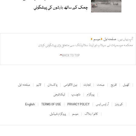
چمک کے ساتھ بارشوں کی پیشگوئی
آپ یہاں ہیں:
صفحہ اول
موسم
محکمہ موسمیات نے سیلاب اور لینڈ سلائیڈنگ سے متعلق بڑی پیشگوئی کردی
BACK TO TOP
کھیل
تفریح
صحت
تجارت
بین الاقوامی
پاکستان
لائیو
صفحہ اول
پروگرام
دلچسپ
ٹیکنالوجی
کیریئرز
آر ایس ایس
PRIVACY POLICY
TERMS OF USE
English
کالم / بلاگ
موسم
پروگرام شیڈول