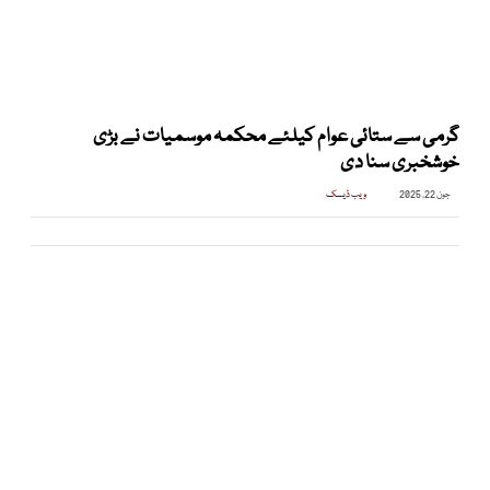
گرمی سے ستائی عوام کیلئے محکمہ موسمیات نے بڑی
خوشخبری سنا دی
جون 22, 2025
ویب ڈیسک