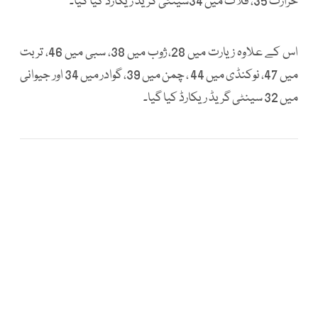
حرارت 35، قلات میں 34سینٹی گریڈ ریکارڈ کیا گیا۔
اس کے علاوہ زیارت میں 28، ژوب میں 38، سبی میں 46، تربت
میں 47، نوکنڈی میں 44 ، چمن میں 39، گوادر میں 34 اور جیوانی
میں 32 سینٹی گریڈ ریکارڈ کیا گیا۔