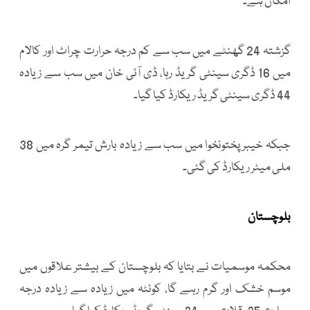
امکان ہے۔
گزشتہ 24 گھنٹے میں سب سے کم درجہ حرارت چراٹ اور کالام
میں 16 ڈگری سینٹی گریڈ رہا، ڈی آئی خان میں سب سے زیادہ
44 ڈگری سینٹی گریڈ ریکارڈ کیا گیا۔
جبکہ خیبرپختونخوا میں سب سے زیادہ بارش تیمر گرہ میں 38
ملی میٹر ریکارڈ کی گئی۔
بلوچستان
محکمہ موسمیات نے بتایا کہ بلوچستان کے بیشتر علاقوں میں
موسم خشک اور گرم رہے گا، کوئٹہ میں زیادہ سے زیادہ درجہ