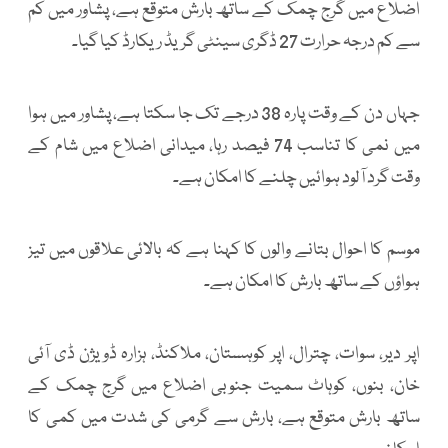
اضلاع میں گرج چمک کے ساتھ بارش متوقع ہے، پشاور میں کم
سے کم درجہ حرارت 27 ڈگری سینٹی گریڈ ریکارڈ کیا گیا۔
جہاں دن کے وقت پارہ 38 درجے تک جا سکتا ہے، پشاور میں ہوا
میں نمی کا تناسب 74 فیصد رہا، میدانی اضلاع میں شام کے
وقت گرد آلود ہوائیں چلنے کا امکان ہے۔
موسم کا احوال بتانے والوں کا کہنا ہے کہ بالائی علاقوں میں تیز
ہواؤں کے ساتھ بارش کا امکان ہے۔
اپر دیر، سوات، چترال، اپر کوہستان، ملاکنڈ، ہزارہ ڈویژن ڈی آئی
خان، بنوں، کوہاٹ سمیت جنوبی اضلاع میں گرج چمک کے
ساتھ بارش متوقع ہے، بارش سے گرمی کی شدت میں کمی کا