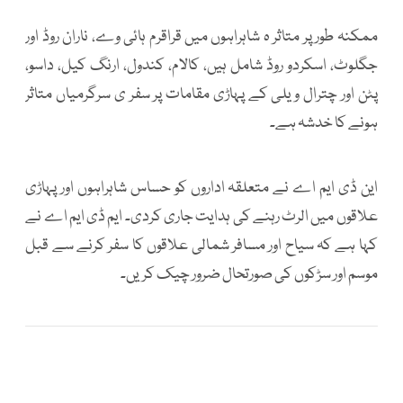
ممکنہ طور پر متاثر ہ شاہراہوں میں قراقرم ہائی وے، ناران روڈ اور
جگلوٹ، اسکردو روڈ شامل ہیں، کالام، کندول، ارنگ کیل، داسو،
پٹن اور چترال ویلی کے پہاڑی مقامات پر سفر ی سرگرمیاں متاثر
ہونے کا خدشہ ہے۔
این ڈی ایم اے نے متعلقہ اداروں کو حساس شاہراہوں اور پہاڑی
علاقوں میں الرٹ رہنے کی ہدایت جاری کردی۔ ایم ڈی ایم اے نے
کہا ہے کہ سیاح اور مسافر شمالی علاقوں کا سفر کرنے سے قبل
موسم اور سڑکوں کی صورتحال ضرور چیک کریں۔