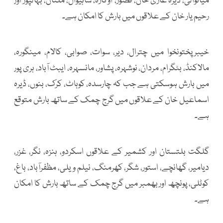
میانوالی، ڈیرہ غازی خان، قصور، اوکاڑہ، ساہیوال، ملتان، بہالپور اور
رحیم یار خان کے علاقوں میں بارش کا امکان ہے۔
خیبرپختونخوا میں چترال، دیر، سوات، صوابی، کالام، مینگورہ،
مالاکنڈ، بٹگرام، مردان، نوشہرہ، پشاور، مانسہرہ، ایبٹ آباد، ہری پور
میں بارش ہوسکتی ہے جب کہ چارسدہ، کوہاٹ، کرک، بنوں، ڈیرہ
اسماعیل خان کے علاقوں میں گرج چمک کے ساتھ بارش متوقع
ہے۔
گلگت بلتستان اور کشمیر کے علاقوں اسکردو، ہنزہ، نگر، غزر،
دیامیر، گھانچے، استور، شگر، کھرمنگ، نیلم ویلی، مظفرآباد، باغ،
کوٹلی، پونچھ اور بھمبر میں گرج چمک کے ساتھ بارش کا امکان
ہے۔