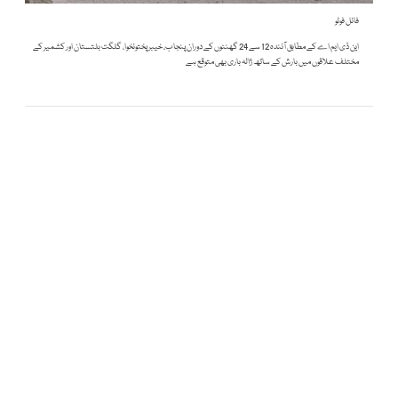
فائل فوٹو
این ڈی ایم اے کے مطابق آئندہ 12 سے 24 گھنٹوں کے دوران پنجاب، خیبر پختونخوا، گلگت بلتستان اور کشمیر کے
مختلف علاقوں میں بارش کے ساتھ ژالہ باری بھی متوقع ہے