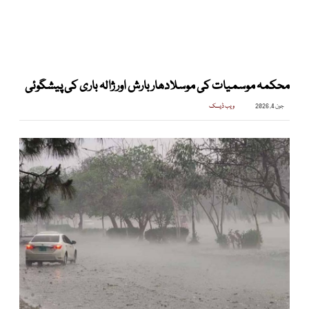
محکمہ موسمیات کی موسلادھار بارش اور ژالہ باری کی پیشگوئی
جون 4, 2026
ویب ڈیسک