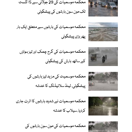
محکمہ موسمیات کی 29 جولائی سے 5 اگست
تک مون سون بارشوں کی پیشگوئی
محکمہ موسمیات کی بارشوں سے متعلق ایک بار
پھر بڑی پیشگوئی
محکمہ موسمیات کی گرج چمک اور تیز ہواؤں
کے ساتھ بارش کی پیشگوئی
محکمہ موسمیت کی مزید تیز بارشوں کی
پیشگوئی، لینڈ سلائیڈنگ کا خدشہ
محکمہ موسمیات نے شدید بارشوں کا الرٹ جاری
کردیا، سیلاب کا خدشہ
محکمہ موسمیات کی مون سون بارشوں کی