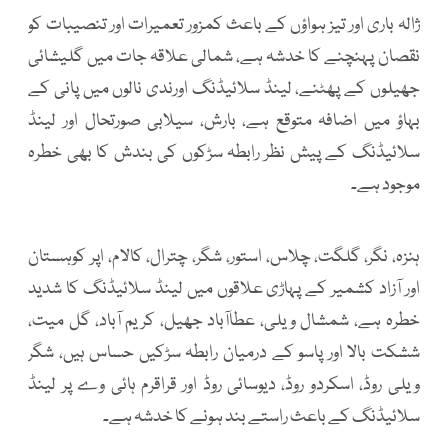
ژالہ باری اور تیز ہواؤں کے باعث کمزور تعمیرات اور تنصیبات کو
نقصان پہنچنے کا خدشہ ہے، شمالی علاقہ جات میں گلیشائی
جھیلوں کے پھٹنے، لینڈ سلائیڈنگ اورندی نالوں میں پانی کے
بہاؤ میں اضافہ متوقع ہے، بارش، سیلابی صورتحال اور لینڈ
سلائیڈنگ کے پیش نظر رابطہ سڑکوں کی بندش کا بھی خطرہ
موجود ہے۔
ہنزہ، نگر، گلگت، چلاس، استور، شگر، چترال، کالام، اپر کوہستان
اور آزاد کشمیر کے پہاڑی علاقوں میں لینڈ سلائیڈنگ کا شدید
خطرہ ہے، شمشال ویلی، عطاآباد جھیل، کریم آباد، گل میت،
ششکت بالا اور پاسو کے درمیان رابطہ سڑکیں حساس ہیں، شگر
ویلی روڈ، اسکردو روڈ، دیوسائی روڈ اور قراقرم ہائی وے پر لینڈ
سلائیڈنگ کے باعث راستے بند ہونے کا خدشہ ہے۔