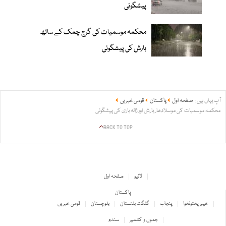
پیشگوئی
محکمہ موسمیات کی گرج چمک کے ساتھ
بارش کی پیشگوئی
آپ یہاں ہیں:
صفحہ اول
پاکستان
قومی خبریں
محکمہ موسمیات کی موسلادھار بارش اور ژالہ باری کی پیشگوئی
BACK TO TOP
لائیو
صفحہ اول
پاکستان
خیبر پختونخوا
پنجاب
گلگت بلتستان
بلوچستان
قومی خبریں
جموں و کشمیر
سندھ