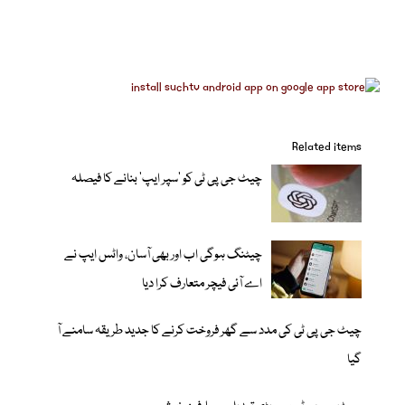
Related items
چیٹ جی پی ٹی کو ‘سپر ایپ’ بنانے کا فیصلہ
چیٹنگ ہوگی اب اور بھی آسان، واٹس ایپ نے
اے آئی فیچر متعارف کرا دیا
چیٹ جی پی ٹی کی مدد سے گھر فروخت کرنے کا جدید طریقہ سامنے آ
گیا