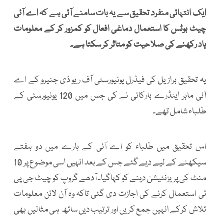
ایک انتہائی منفرد تحقیق سے یہ بات سامنے آئی ہے کہ اے آئی
چیٹ بوٹس کا استعمال دماغی افعال کو کمزور کر کے معلومات
یاد رکھنے کی صلاحیت کو متاثر کر سکتا ہے۔
یہ تحقیق برازیل کی فیڈرل یونیورسٹی آف ریو ڈی جنیرو کے اے
آئی ماہر اینڈرے بارکائی نے کی جس میں 120 یونیورسٹی کے
طلباء شامل تھے۔
اس تحقیق میں طلباء کو اے آئی کے بارے میں دو ہفتے
سیکھنے کے لیے دیے گئے جس کے بعد انہیں اسی موضوع پر 10
منٹ کی پریزنٹیشن دینے کو کہاگیا۔ آدھے گروپ کو چیٹ جی پی
ٹی استعمال کرنے کی اجازت دی گئی تاکہ وہ آن لائن معلومات
تلاش کرکے انہیں جمع کریں اور ترتیب دیں ساتھ ہی مثالیں بھی