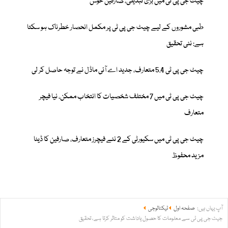
چیٹ جی پی ٹی میں بڑی تبدیلی، صارفین خوش
طبی مشوروں کے لیے چیٹ جی پی ٹی پر مکمل انحصار خطرناک ہو سکتا
ہے: نئی تحقیق
چیٹ جی پی ٹی 5.4 متعارف، جدید اے آئی ماڈل نے توجہ حاصل کر لی
چیٹ جی پی ٹی میں 7 مختلف شخصیات کا انتخاب ممکن، نیا فیچر
متعارف
چیٹ جی پی ٹی میں سکیورٹی کے 2 نئے فیچرز متعارف، صارفین کا ڈیٹا
مزید محفوظ
آپ یہاں ہیں:
صفحہ اول
ٹیکنالوجی
جیٹ جی پی ٹی سے معلومات کا حصول یاداشت کو متاثر کرتا ہے، تحقیق