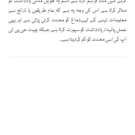
کرنے میں مدد فراہم کرتا ہے تاہم یہ طویل مدتی یادداشت کو
متاثر کرتا ہے اس کی وجہ یہ ہے کہ عام طریقوں یا ذرائع سے
معلومات لینے کے لیےدماغ کو محنت کرنی پڑتی ہے اور یہی
عمل پائیدار یادداشت کو سپورٹ کرتا ہے جبکہ چیٹ جی پی ٹی
آپ کی اسی محنت کو کم کردیتا ہے۔