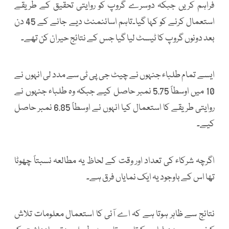
فراہم کریں جبکہ دوسرے گروپ کو روایتی تحقیق کے طریقے
استعمال کرنے کو کہا گیا۔تاہم اسائنمنٹ دیے جانے کے 45 دن
بعد دونوں گروپ کا ٹیسٹ لیا گیا جس کے نتائج حیران کن تھے۔
ایسے تمام طلباء جنہوں نے چیٹ جی پی ٹی سے مدد لی انہوں نے
10 میں اوسطاً 5.75 نمبر حاصل کیے جبکہ وہ طلباء جنہوں نے
روایتی طریقے کا استعمال کیا انہوں نے اوسطاً 6.85 نمبر حاصل
کیے۔
اگرچہ شرکاء کی تعداد اور وقت کے لحاظ یہ مطالعہ نسبتاً چھوٹا
تھا اس کے باوجود یہ ایک نمایاں فرق ہے۔
نتائج سے ظاہر ہوتا ہے کہ اے آئی کا استعمال معلومات تلاش