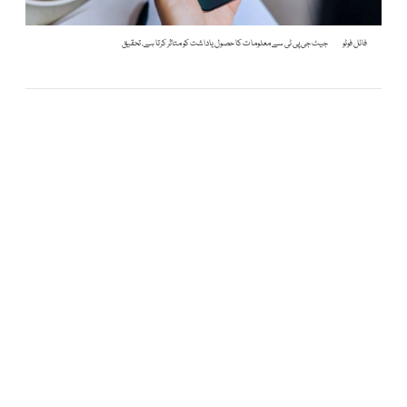
فائل فوٹو
جیٹ جی پی ٹی سے معلومات کا حصول یاداشت کو متاثر کرتا ہے، تحقیق