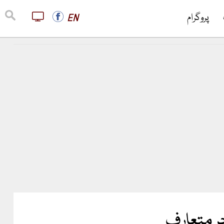
پروگرام
EN
چر متعارف