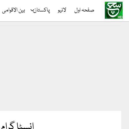
صفحہ اول
لائیو
پاکستان
بین الاقوامی
انسٹا گرام