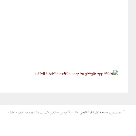
آپ یہاں ہیں:
صفحہ اول
ٹیکنالوجی
انسٹا گرام میں صارفین کے لیے ایک اور مفید فیچر متعارف