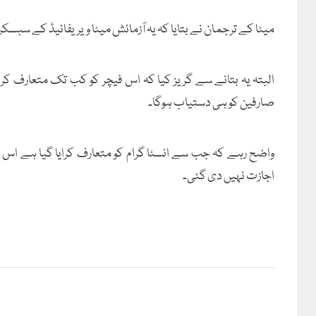
میٹا کے ترجمان نے بتایا کہ یہ آزمائش میٹا ویریفائیڈ کے سبسکر
البتہ یہ بتانے سے گریز کیا کہ اس فیچر کو کب تک متعارف کرایا
صارفین کو ہی دستیاب ہوگا۔
واضح رہے کہ جب سے انسٹا گرام کو متعارف کرایا گیا ہے اس
اجازت نہیں دی گئی۔