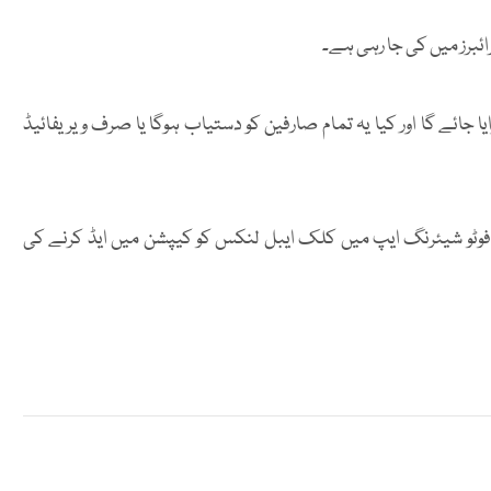
ائبرز میں کی جا رہی ہے۔
 جائے گا اور کیا یہ تمام صارفین کو دستیاب ہوگا یا صرف ویریفائیڈ
 فوٹو شیئرنگ ایپ میں کلک ایبل لنکس کو کیپشن میں ایڈ کرنے کی