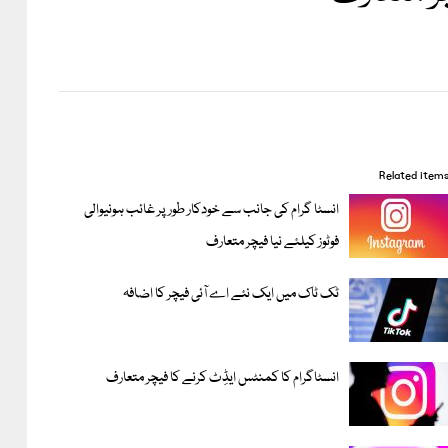
Related item
انسٹا گرام کی جانب سے خودکار طور پر غائب ہونیوالی
فوٹوز کیلئے نیا فیچر متعارف
ٹک ٹاک میں ایک نئے اے آئی فیچر کا اضافہ
انسٹاگرام کا کمنٹس ایڈِٹ کرنے کا فیچر متعارف