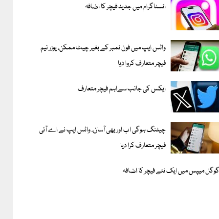
انسٹاگرام میں جدید فیچر کا اضافہ
واٹس ایپ میں فون نمبر کے بغیر چیٹ ممکن، یوزر نیم
فیچر متعارف کروا دیا
ایکس کی جانب سےاہم فیچر متعارف
چیٹنگ ہوگی اب اور بھی آسان، واٹس ایپ نے اے آئی
فیچر متعارف کرا دیا
وگل میپس میں ایک نئے فیچر کا اضافہ