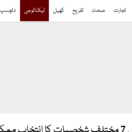
تجارت
صحت
تفریح
کھیل
ٹیکنالوجی
دلچسپ
تعارف