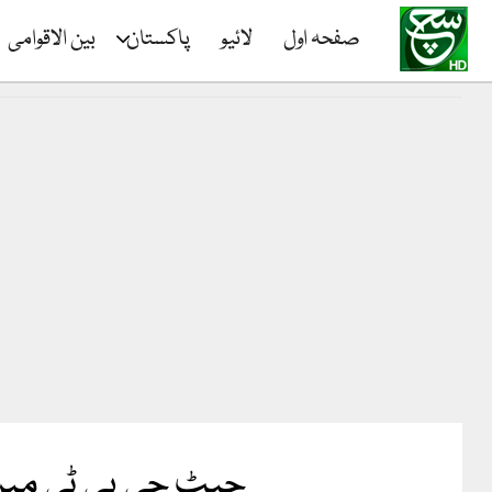
صفحہ اول
لائیو
پاکستان
بین الاقوامی
چیٹ جی پی ٹی میں 7 مختلف شخصیات کا انتخاب ممکن، نیا فیچر م