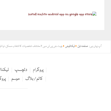
آپ یہاں ہیں:
صفحہ اول
ٹیکنالوجی
چیٹ جی پی ٹی میں 7 مختلف شخصیات کا انتخاب ممکن، نیا فیچر متعارف
پروگرام
دلچسپ
ٹیکنا
کالم / بلاگ
موسم
پروگ