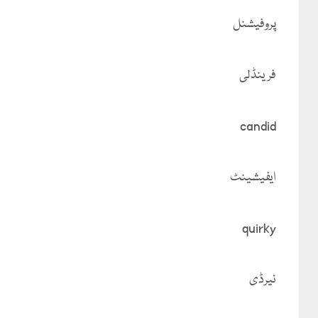
پروفیشنل
فرینڈلی
candid
ایفیشینٹ
quirky
نیرڈی