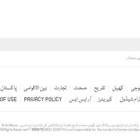
لوجی
کھیل
تفریح
صحت
تجارت
بین الاقوامی
پاکستان
رام شیڈول
کیریئرز
آر ایس ایس
PRIVACY POLICY
OF USE
Urdu News - پاکستان اور دنیا بھر سے بریکنگ نیوز، کھیل، صحت، تفریح، تجارت اور ٹیکنالوجی کی تازہ ترین اردو خبریں
All Rights Reserved ©
SUCH TV
2023. SUCH TV is not responsible for the content of external sites.