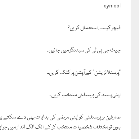
cynical
فیچر کیسے استعمال کریں؟
چیٹ جی پی ٹی کی سیٹنگز میں جائیں۔
"پرسنلائزیشن" کے آپشن پر کلک کریں۔
اپنی پسند کی پرسنلٹی منتخب کریں۔
صارفین ہر پرسنلٹی کو اپنی مرضی کی ہدایات بھی دے سکتے ہیں۔
ہوں تو مختلف شخصیات منتخب کر کے الگ الگ انداز میں جوا