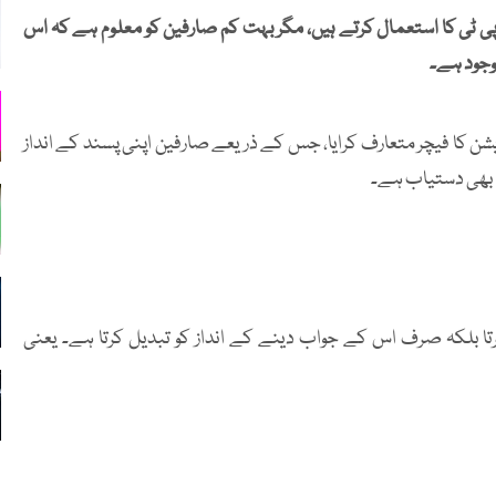
 OpenAI کے تیار کردہ چیٹ جی پی ٹی کا استعمال کرتے ہیں، مگر بہت کم صارفین کو معلوم ہے کہ اس
جود ہے۔
ٹی میں پرسنلائزیشن کا فیچر متعارف کرایا، جس کے ذریعے صارفین اپنی پسند کے انداز
 بھی دستیاب ہے۔
تا بلکہ صرف اس کے جواب دینے کے انداز کو تبدیل کرتا ہے۔ یعنی