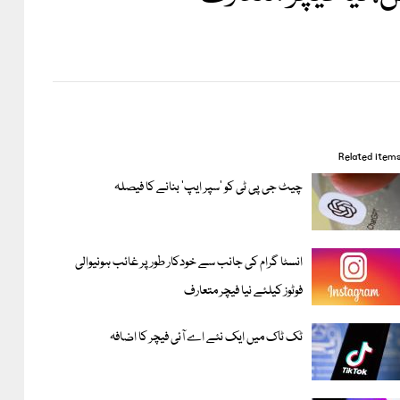
Related item
چیٹ جی پی ٹی کو ‘سپر ایپ’ بنانے کا فیصلہ
انسٹا گرام کی جانب سے خودکار طور پر غائب ہونیوالی
فوٹوز کیلئے نیا فیچر متعارف
ٹک ٹاک میں ایک نئے اے آئی فیچر کا اضافہ