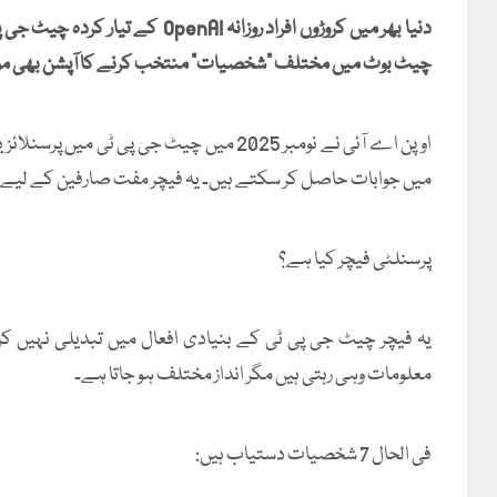
دنیا بھر میں کروڑوں افراد روزانہ
چیٹ بوٹ میں مختلف "شخصیات" منتخب کرنے کا آپشن بھی مو
اوپن اے آئی نے نومبر 2025 میں چیٹ جی پی 
میں جوابات حاصل کر سکتے ہیں۔ یہ فیچر مفت صارفین کے لیے
پرسنلٹی فیچر کیا ہے؟
یہ فیچر چیٹ جی پی ٹی کے بنیادی افعال میں تبدیلی نہیں کر
معلومات وہی رہتی ہیں مگر انداز مختلف ہو جاتا ہے۔
فی الحال 7 شخصیات دستیاب ہیں: