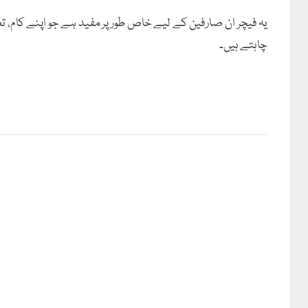
یہ فیچر ان صارفین کے لیے خاص طور پر مفید ہے جو اپنے کام، ت
چاہتے ہیں۔