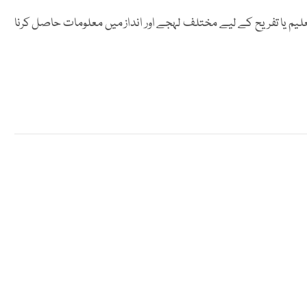
علیم یا تفریح کے لیے مختلف لہجے اور انداز میں معلومات حاصل کرنا