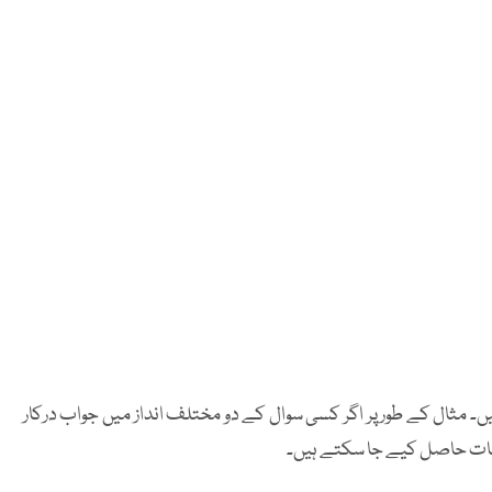
 مثال کے طور پر اگر کسی سوال کے دو مختلف انداز میں جواب درکار
بات حاصل کیے جا سکتے ہیں۔