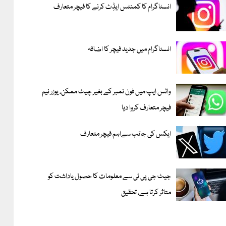
انسٹاگرام کا کمنٹس ایڈِٹ کرنے کا فیچر متعارف
انسٹاگرام میں جدید فیچر کا اضافہ
واٹس ایپ میں فون نمبر کے بغیر چیٹ ممکن، یوزر نیم
فیچر متعارف کروا دیا
ایکس کی جانب سےاہم فیچر متعارف
جیٹ جی پی ٹی سے معلومات کا حصول یاداشت کو
متاثر کرتا ہے، تحقیق