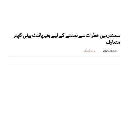
سمندر میں خطرات سے نمٹنے کے لیے بغیر پائلٹ ہیلی کاپٹر
متعارف
جنوری 18, 2026
ویب ڈیسک