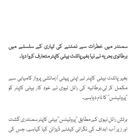
سمندر میں خطرات سے نمٹنے کی تیاری کے سلسلے میں
برطانوی بحریہ نے نیا بغیر پائلٹ ہیلی کاپٹر متعارف کروا دیا۔
بغیر پائلٹ ہیلی کاپٹر نے اپنی پہلی آزمائشی پرواز کامیابی سے
مکمل کر لی،برطانیہ کی رائل نیوی نے خود کار ہیلی کاپٹر کو
’’پروٹیئس‘‘ کا نام دیاہے۔
برٹش رائل نیوی کے مطابق ’’پروٹیئس‘‘ہیلی کاپٹر سمندری گشت
اور زیر آب اہداف کی نگرانی کیلئے ڈیزائن کیا گیاہے، جس کی