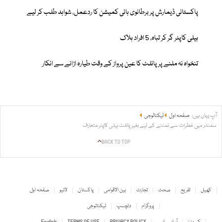
پاکستانی ڈیمارش پر برطانوی ہائی کمیشن کا ردعمل، شواہد طلب کر لیے
ہیلی کاپٹر گر کر تباہ، 5 افراد ہلاک
تنخواہ نہ ملنے پر پائلٹ کا عین پرواز کے وقت طیارہ اڑانے سے انکار
آپ یہاں ہیں:
صفحہ اول
ٹیکنالوجی
سمندر میں خطرات سے نمٹنے کے لیے بغیر پائلٹ ہیلی کاپٹر متعارف
BACK TO TOP
کھیل
تفریح
صحت
تجارت
بین الاقوامی
پاکستان
لائیو
صفحہ اول
پروگرام
دلچسپ
ٹیکنالوجی
کیریئرز
آر ایس ایس
PRIVACY POLICY
TERMS OF USE
English