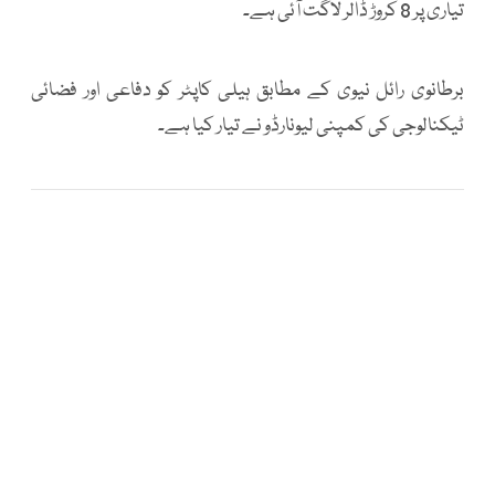
تیاری پر 8 کروڑ ڈالر لاگت آئی ہے۔
برطانوی رائل نیوی کے مطابق ہیلی کاپٹر کو دفاعی اور فضائی
ٹیکنالوجی کی کمپنی لیونارڈو نے تیار کیا ہے۔