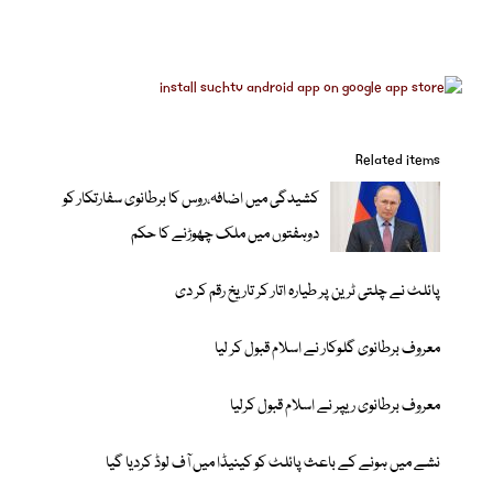
Related items
کشیدگی میں اضافہ،روس کا برطانوی سفارتکار کو
دوہفتوں میں ملک چھوڑنے کا حکم
پائلٹ نے چلتی ٹرین پر طیارہ اتار کر تاریخ رقم کر دی
معروف برطانوی گلوکار نے اسلام قبول کر لیا
معروف برطانوی ریپر نے اسلام قبول کرلیا
نشے میں ہونے کے باعث پائلٹ کو کینیڈا میں آف لوڈ کردیا گیا