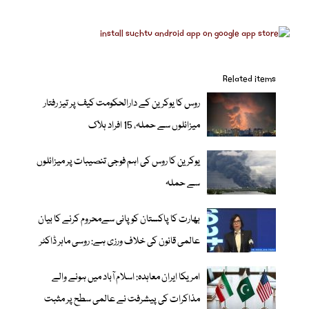
Related items
روس کا یوکرین کے دارالحکومت کیف پر تیز رفتار
میزائلوں سے حملہ، 15 افراد ہلاک
یوکرین کا روس کی اہم فوجی تنصیبات پر میزائلوں
سے حملہ
بھارت کا پاکستان کو پانی سےمحروم کرنے کا بیان
عالمی قانون کی خلاف ورزی ہے: روسی ماہر ڈاکٹر
امریکا ایران معاہدہ: اسلام آباد میں ہونے والے
مذاکرات کی پیشرفت نے عالمی سطح پر مثبت