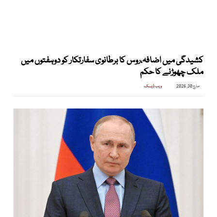
کشیدگی میں اضافہ،روس کا برطانوی سفارتکار کو دوہفتوں میں
ملک چھوڑنے کا حکم
مارچ 30, 2026
ویب ڈیسک