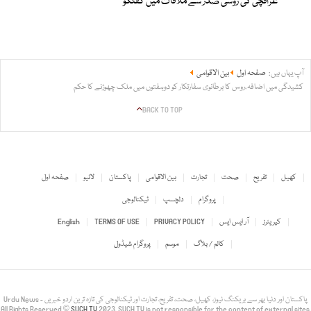
عراقچی کی روسی صدر سے ملاقات میں گفتگو
آپ یہاں ہیں:
صفحہ اول
بین الاقوامی
کشیدگی میں اضافہ،روس کا برطانوی سفارتکار کو دوہفتوں میں ملک چھوڑنے کا حکم
BACK TO TOP
کھیل
تفریح
صحت
تجارت
بین الاقوامی
پاکستان
لائیو
صفحہ اول
پروگرام
دلچسپ
ٹیکنالوجی
کیریئرز
آر ایس ایس
PRIVACY POLICY
TERMS OF USE
English
کالم / بلاگ
موسم
پروگرام شیڈول
Urdu News - پاکستان اور دنیا بھر سے بریکنگ نیوز، کھیل، صحت، تفریح، تجارت اور ٹیکنالوجی کی تازہ ترین اردو خبریں
All Rights Reserved ©
SUCH TV
2023. SUCH TV is not responsible for the content of external sites.