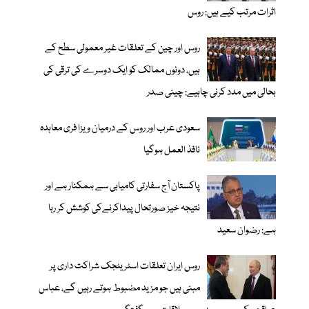
اثرات مرتب کیے ہیں: روس
روس اور چین کے تعلقات غیر معمولی سطح کے
ہیں، دونوں ممالک کو ایک دوسرے کی ترقی کی
بحالی میں مدد کرنی چاہیے: چینی صدر
سعودی عرب اور روس کے درمیان ویزا فری معاہدہ
نافذ العمل ہوگیا
پاکستان آج سفارتی کامیابی سے ہمکنار ہے اور
نتیجہ خیز صورتحال پیداکرنےکی کوشش کر رہا
ہے: رضوان سعید
روس ایران تعلقات اسٹریٹجک شراکت داری پر
مبنی ہیں جو مزید مضبوط ہوتے رہیں گے، عباس