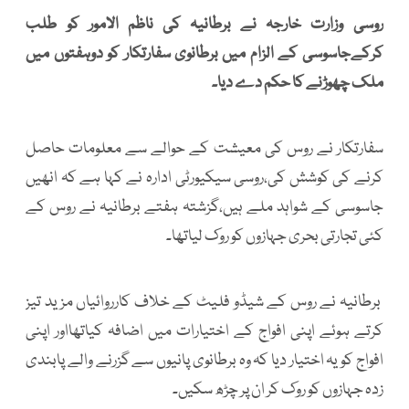
روسی وزارت خارجہ نے برطانیہ کی ناظم الامور کو طلب
کرکےجاسوسی کے الزام میں برطانوی سفارتکار کو دوہفتوں میں
ملک چھوڑنے کا حکم دے دیا۔
سفارتکار نے روس کی معیشت کے حوالے سے معلومات حاصل
کرنے کی کوشش کی،روسی سیکیورٹی ادارہ نے کہا ہے کہ انھیں
جاسوسی کے شواہد ملے ہیں،گزشتہ ہفتے برطانیہ نے روس کے
کئی تجارتی بحری جہازوں کو روک لیاتھا۔
برطانیہ نے روس کے شیڈو فلیٹ کے خلاف کارروائیاں مزید تیز
کرتے ہوئے اپنی افواج کے اختیارات میں اضافہ کیاتھااور اپنی
افواج کو یہ اختیار دیا کہ وہ برطانوی پانیوں سے گزرنے والے پابندی
زدہ جہازوں کو روک کر ان پر چڑھ سکیں۔