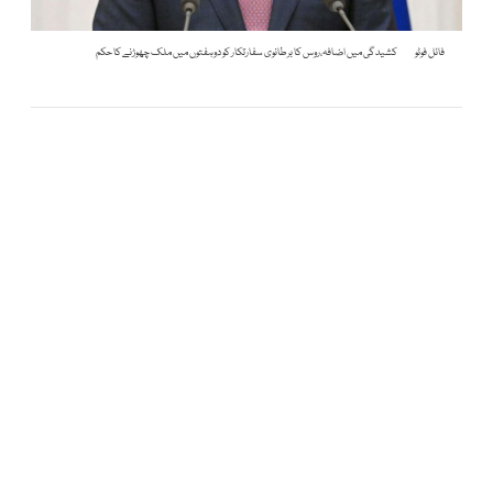
فائل فوٹو
کشیدگی میں اضافہ،روس کا برطانوی سفارتکار کو دوہفتوں میں ملک چھوڑنے کا حکم