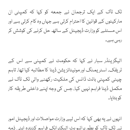
ٹک ٹاک کے ایک ترجمان نے جمعہ کو کہا کہ کمپنی ان
مارکیٹوں کے قوانین کا احترام کرتی ہے جہاں وہ کام کرتی ہے اور
اس مسئلے کو وزارت ڈیجیٹل کے ساتھ حل کرنے کی کوشش کر
رہی ہے۔
الیگزینڈر سبار نے کہا کہ حکومت نے کمپنی سے اس کے
ٹریفک، اسٹریمنگ اور مونیٹائزیشن ڈیٹا کا مطالبہ کیا تھا، تاہم
چینی کمپنی بائٹ ڈانس کی ملکیت رکھنے والی ٹک ٹاک نے
مکمل ڈیٹا فراہم نہیں کیا، جس کی وجہ اپنے داخلی طریقہ کار
کو بتایا۔
انہوں نے یہ بھی کہا کہ اس لیے وزارت مواصلات اور ڈیجیٹل امور
نے ٹک ٹاک کو بطور پرائیویٹ الیکٹرانک فراہم کنندہ اپنی ذمہ