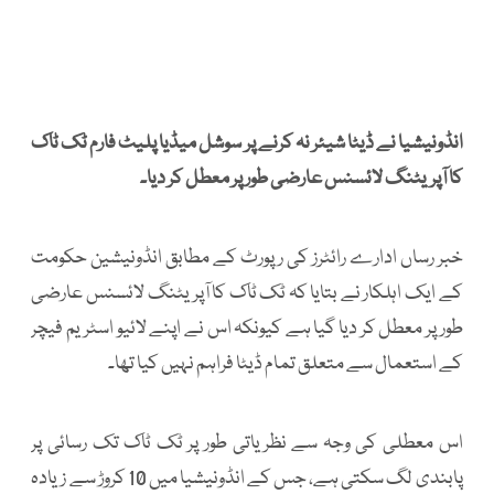
انڈونیشیا نے ڈیٹا شیئر نہ کرنے پر سوشل میڈیا پلیٹ فارم ٹک ٹاک
کا آپریٹنگ لائسنس عارضی طور پر معطل کر دیا۔
خبر رساں ادارے رائٹرز کی رپورٹ کے مطابق انڈونیشین حکومت
کے ایک اہلکار نے بتایا کہ ٹک ٹاک کا آپریٹنگ لائسنس عارضی
طور پر معطل کر دیا گیا ہے کیونکہ اس نے اپنے لائیو اسٹریم فیچر
کے استعمال سے متعلق تمام ڈیٹا فراہم نہیں کیا تھا۔
اس معطلی کی وجہ سے نظریاتی طور پر ٹک ٹاک تک رسائی پر
پابندی لگ سکتی ہے، جس کے انڈونیشیا میں 10 کروڑ سے زیادہ