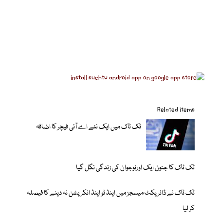
Related items
ٹک ٹاک میں ایک نئے اے آئی فیچر کا اضافہ
ٹک ٹاک کا جنون ایک اورنوجوان کی زندگی نگل گیا
ٹک ٹاک نے ڈائریکٹ میسجز میں اینڈ ٹو اینڈ انکرپشن نہ دینے کا فیصلہ
کر لیا