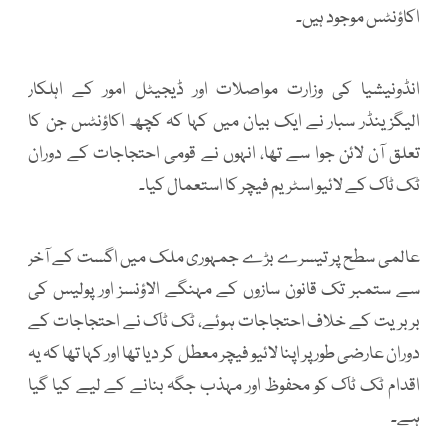
اکاؤنٹس موجود ہیں۔
انڈونیشیا کی وزارت مواصلات اور ڈیجیٹل امور کے اہلکار
الیگزینڈر سبار نے ایک بیان میں کہا کہ کچھ اکاؤنٹس جن کا
تعلق آن لائن جوا سے تھا، انہوں نے قومی احتجاجات کے دوران
ٹک ٹاک کے لائیو اسٹریم فیچر کا استعمال کیا۔
عالمی سطح پر تیسرے بڑے جمہوری ملک میں اگست کے آخر
سے ستمبر تک قانون سازوں کے مہنگے الاؤنسز اور پولیس کی
بربریت کے خلاف احتجاجات ہوئے، ٹک ٹاک نے احتجاجات کے
دوران عارضی طور پر اپنا لائیو فیچر معطل کر دیا تھا اور کہا تھا کہ یہ
اقدام ٹک ٹاک کو محفوظ اور مہذب جگہ بنانے کے لیے کیا گیا
ہے۔