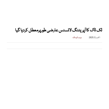
ٹک ٹاک کا آپریٹنگ لائسنس عارضی طور پرمعطل کردیا گیا
اکتوبر 5, 2025
ویب ڈیسک