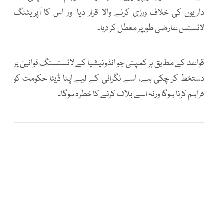
داریوں کی خلاف ورزی کرنے والا قرار دیا اور اس کا آپریٹنگ
لائسنس عارضی طور پر معطل کر دیا۔
قواعد کے مطابق ہر کمپنی جو انڈونیشیا کے لائسنسنگ قوانین پر
دستخط کر چکی ہے، اسے نگرانی کے لیے اپنا ڈیٹا حکومت کو
فراہم کرنا ہوگا ورنہ اسے بلاک کرنے کا خطرہ ہوگا۔