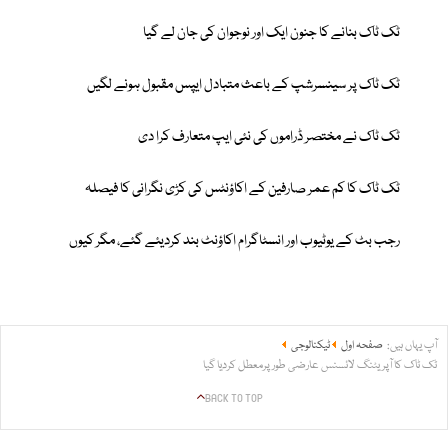
ٹک ٹاک بنانے کا جنون ایک اور نوجوان کی جان لے گیا
ٹک ٹاک پر سینسرشپ کے باعث متبادل ایپس مقبول ہونے لگیں
ٹک ٹاک نے مختصر ڈراموں کی نئی ایپ متعارف کرا دی
ٹک ٹاک کا کم عمر صارفین کے اکاؤنٹس کی کڑی نگرانی کا فیصلہ
رجب بٹ کے یوٹیوب اور انسٹاگرام اکاؤنٹ بند کردیئے گئے، مگر کیوں
آپ یہاں ہیں:
صفحہ اول
ٹیکنالوجی
ٹک ٹاک کا آپریٹنگ لائسنس عارضی طور پرمعطل کردیا گیا
BACK TO TOP