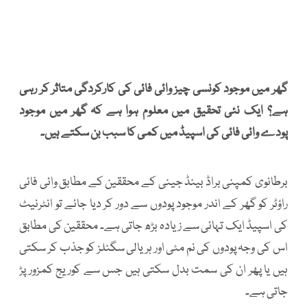
گھر میں موجود کونسی چیز وائی فائی کی کارکردگی متاثر کر رہی
ہے؟ ایک نئی تحقیق میں معلوم ہوا ہے کہ گھر میں موجود
پودے وائی فائی کی اسپیڈ میں کمی کا سبب بن سکتے ہیں۔
برطانوی کمپنی براڈ بینڈ جینی کے محققین کے مطابق وائی فائی
راؤٹر کو گھر کے اندر موجود پودوں سے دور کر دیا جائے تو انٹرنیٹ
کی اسپیڈ ایک تہائی سے زیادہ بڑھ جاتی ہے۔ محققین کی مطابق
اس کی وجہ پودوں کی نم مٹی اور ہریالی سگنلز کو جذب کر سکتی
ہیں یا پھر ان کی سمت بدل سکتی ہیں جس سے کوریج کمزور پڑ
جاتی ہے۔