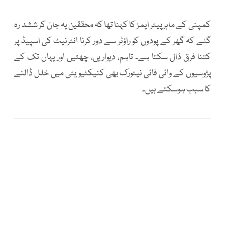
کمپنی کے ماہر پیٹر ایمز کا کہنا تھا کہ محققین یہ جان کر ششد رہ
گئے کہ گھر کے پودوں کو راؤٹر سے دور کرنا انٹرنیٹ کی اسپیڈ پر
کتنا فرق ڈال سکتا ہے۔ تاہم، دیواریں، چھتیں اور یہاں تک کے
پڑوسیوں کے وائی فائی نیٹورک بھی کنیکٹیویٹی میں خلل ڈالنے
کا سبب ہوسکتے ہیں۔