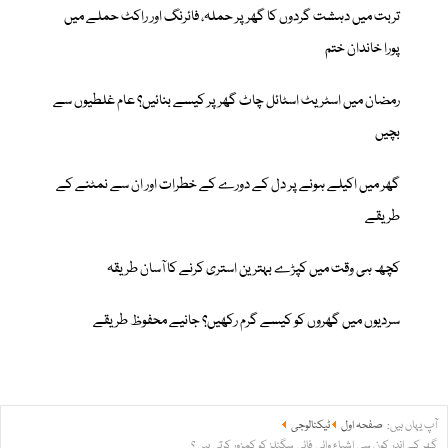
تربت میں دہشت گردوں کا گھر پر حملہ، فائرنگ اور راکٹ حملے میں
پورا خاندان ختم
رمضان میں اسٹریٹ اسٹائل چاٹ گھر پر کیسے بنائیں؟ عام غلطیوں سے
بچیں
گھر میں اکیلے ہونے پر دل کے دورے کے خطرات اور ان سے نمٹنے کے
طریقے
کچھ ہی وقت میں کپڑے بہترین استری کرنے کا آسان طریقہ
سردیوں میں گھروں کو کیسے گرم رکھیں؟ جانیے محفوظ طریقے
آپ یہاں ہیں:
صفحہ اول
ٹیکنالوجی
گھر کے اندر کون سی اشیاء وائی فائی سگنلز کو کمزور کرتی ہیں ؟