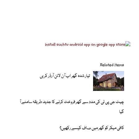
Related items
تیار شدہ گھر اب آن لائن آرڈر کریں
چیٹ جی پی ٹی کی مدد سے گھر فروخت کرنے کا جدید طریقہ سامنے آ
گیا
کافی میکر کو گھر میں صاف کیسے رکھیں؟