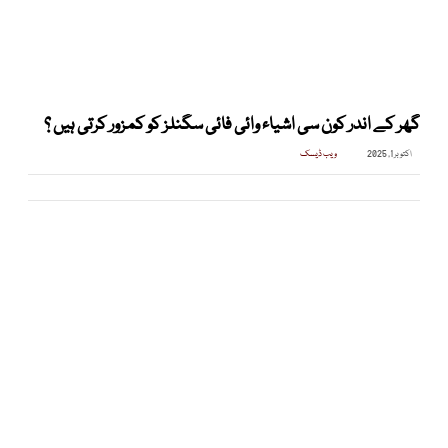
گھر کے اندر کون سی اشیاء وائی فائی سگنلز کو کمزور کرتی ہیں ؟
اکتوبر 1, 2025
ویب ڈیسک