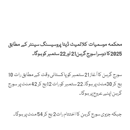
محکمہ موسمیات کلائمیٹ ڈیٹا پروسیسنگ سینٹر کے مطابق
2025کا دوسرا سورج گرہن21 اور 22 ستمبر کو ہوگا۔
سورج گرہن کا آغاز 21 ستمبر کو پاکستانی وقت کے مطابق رات 10
بج کر 30منٹ پر ہوگا، 22 ستمبر کو رات 12بج کر 42 منٹ پر سورج
گرہن اپنے عروج پر ہوگا۔
جبکہ جزوی سورج گرہن کا اختتام رات2 بج کر 54 منٹ پر ہوگا۔