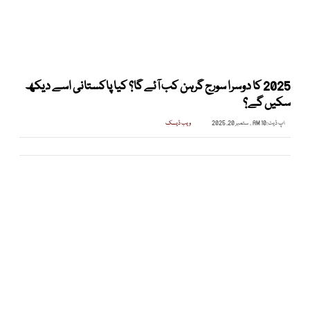
2025 کا دوسرا سورج گرہن کب آئے گا؟ کیا پاکستانی اسے دیکھ
سکیں گے؟
اپ ڈیٹ:
10 AM , ستمبر 20, 2025
ویب ڈیسک