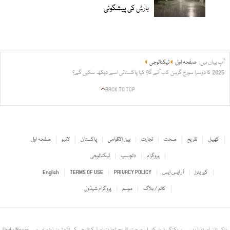
بارش کی پیشگوئی
آپ یہاں ہیں:
صفحہ اول
ٹیکنالوجی
2025 کا دوسرا سورج گرہن کب آئے گا؟ کیا پاکستانی اسے دیکھ سکیں گے؟
BACK TO TOP
کھیل
تفریح
صحت
تجارت
بین الاقوامی
پاکستان
لائیو
صفحہ اول
پروگرام
دلچسپ
ٹیکنالوجی
کیریئرز
آر ایس ایس
PRIVACY POLICY
TERMS OF USE
English
کالم / بلاگ
موسم
پروگرام شیڈول
Urdu News - پاکستان اور دنیا بھر سے بریکنگ نیوز، کھیل، صحت، تفریح، تجارت اور ٹیکنالوجی کی تازہ ترین اردو خبریں