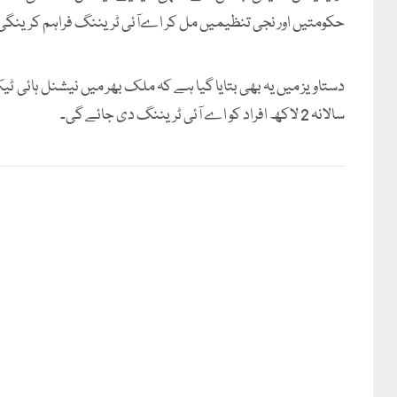
حکومتیں اور نجی تنظیمیں مل کر اےآئی ٹریننگ فراہم کرینگی
دستاویز میں یہ بھی بتایا گیا ہے کہ ملک بھر میں نیشنل ہائی ٹی
سالانہ 2 لاکھ افراد کو اے آئی ٹریننگ دی جائے گی۔