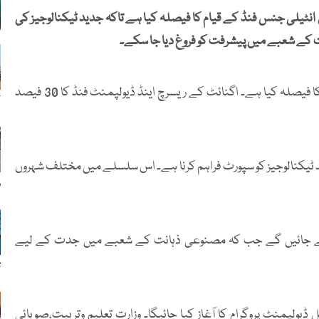
نیشنل آرٹیفیشل انٹیلی جنس فنڈ کے قیام کا فیصلہ کیا ہے تاکہ جدید ٹیکنالوجیز کی
ت کے شعبے میں پیشرفت کو فروغ دیا جا سکے۔
وفاقی حکومت نے نیشنل آرٹیفیشل انٹیلی جنس فنڈ کے قیام کا فیصلہ کیا ہے۔ اگنائٹ کے ریسرچ اینڈ ڈیولپمنٹ فنڈ کا 30 فیصد
ک
 ٹیکنالوجیز کو سپورٹ فراہم کرنا ہے۔ اس سلسلے میں مختلف شہروں
ر
ائم کیے جائیں گے جب کہ مصنوعی ذہانت کے شعبے میں جدت کے لیے
ت
لپمنٹ پروگرام کا آغاز کیا جائیگا۔ وزارت تعلیم وتربیت،صوبائی