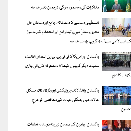
مذاکرات کی راہ ہموار ہوگی: ترجمان دفتر خارجہ
فلسطینی مسئلے کا منصفانہ، جامع اور مستقل حل
مشرق وسطیٰ میں پائیدار امن اور استحکام کے حصول
ے لیے لازمی ہے، آر-4 گروپ وزرائے خارجہ
پاکستان اور امریکا کا ٹی ٹی پی، بی ایل اے اور القاعدہ
سمیت دیگر گروہوں کیخلاف مشترکہ کارروائی جاری
کھنے کا عزم
پاکستان وائلڈ لائف پروٹیکشن ایوارڈز 2026: مشکل
حالات میں جنگلی حیات کے محافظوں کو خراجِ
حسین
پاکستان اورایران کے درمیان دیرینہ دوستانہ تعلقات