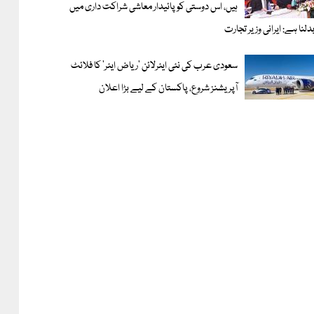
ہیں، اس دوستی کوپائیدار معاشی شراکت داری میں
دلنا ہے: ایرانی وزیر تجارت
سعودی عرب کی نئی ایئرلائن ‘ریاض ایئر’ کا فلائٹ
آپریشنز شروع، پاکستان کے لیے بڑا اعلان