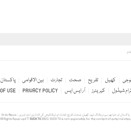
دام
لوجی
کھیل
تفریح
صحت
تجارت
بین الاقوامی
پاکستان
رام شیڈول
کیریئرز
آر ایس ایس
PRIVACY POLICY
OF USE
Urdu News - پاکستان اور دنیا بھر سے بریکنگ نیوز، کھیل، صحت، تفریح، تجارت اور ٹیکنالوجی کی تازہ ترین اردو خبریں
All Rights Reserved ©
SUCH TV
2023. SUCH TV is not responsible for the content of external sites.