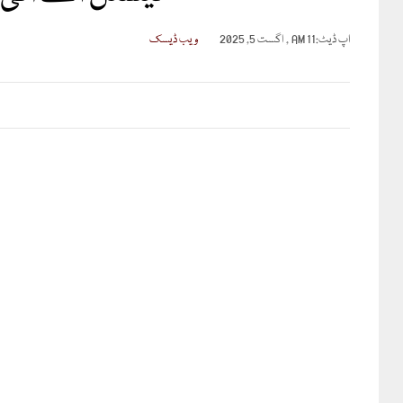
اپ ڈیٹ:
11 AM , اگست 5, 2025
ویب ڈیسک