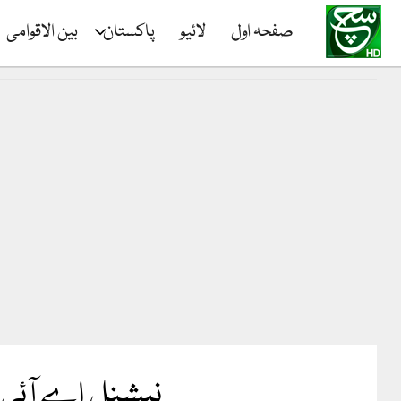
صفحہ اول
لائیو
پاکستان
بین الاقوامی
نیشنل اے آئی فن