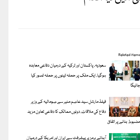
Related item
سعودیہ، پاکستان اور ترکیہ کے درمیان دفاعی معاہدہ
ہوگیا، ایک ملک پر حملہ تینوں پر حملہ تصور کیا
ائیگا
فیلڈ مارشل سید عاصم منیر سے صومالیہ کے وزیر
دفاع کی ملاقات، دونوں ممالک کا دفاعی تعاون مزید
ضبوط بنانے پر اتفاق
آبنائے ہرمز پر پیشرفت سے ایران اور امریکا کے درمیان