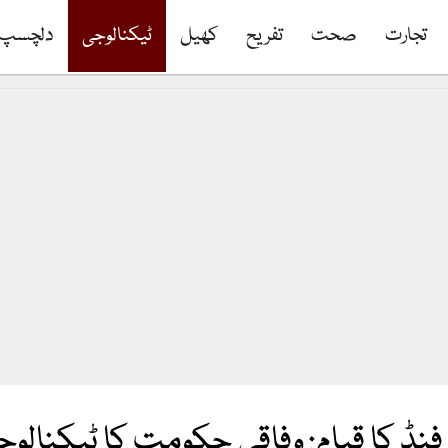
تجارت
صحت
تفریح
کھیل
ٹیکنالوجی
دلچسپ
ڈ کا قیام: وفاقی حکومت کا ٹیکنالوجی