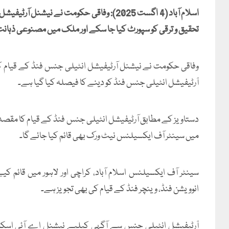
اسلام آباد (4 اگست 2025): وفاقی حکومت نے 
تحقیق و ترقی کو سپورٹ کیا جا سکے اور ملک میں مصنوعی ذہان
آرٹیفیشل انٹیلی جنس فنڈ کو دینے کا فیصلہ کیا گیا ہے۔
دستاویز کے مطابق آرٹیفیشل انٹیلی جنس فنڈ کے قیام کا مقصد
میں سینٹر آف ایکسیلنس نیٹ ورک بھی قائم کیا جائے گا۔
سینٹر آف ایکسیلنس اسلام آباد، کراچی اور لاہور میں ق
انوویشن فنڈ، وینچر فنڈ کے قیام کی بھی تجویز ہے۔
آرٹیفیشل انٹیلی جنس سے آگہی کیلیے نیشنل اے آئی اسکل ڈیو