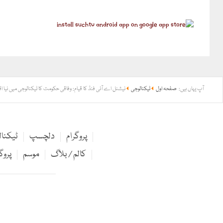
آپ یہاں ہیں:
صفحہ اول
ٹیکنالوجی
نیشنل اے آئی فنڈ کا قیام: وفاقی حکومت کا ٹیکنالوجی میں نیا اق
پروگرام
دلچسپ
ٹیکنا
کالم / بلاگ
موسم
پروگ