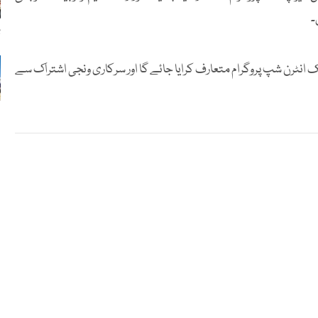
۔
ب
ک انٹرن شپ پروگرام متعارف کرایا جائے گا اور سرکاری ونجی اشتراک سے