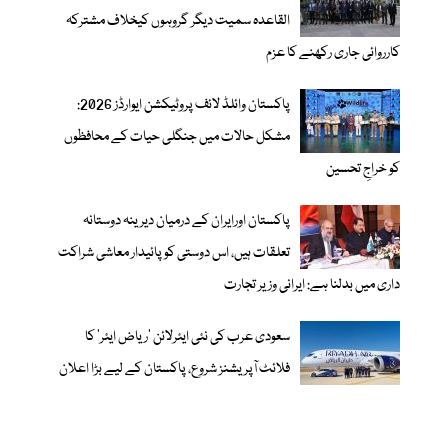
القاعدہ سمیت دیگر گروہوں کیخلاف مشترکہ
کارروائی جاری رکھنے کا عزم
پاکستان وائلڈ لائف پروٹیکشن ایوارڈز 2026:
مشکل حالات میں جنگلی حیات کے محافظوں
کو خراجِ تحسین
پاکستان اورایران کے درمیان دیرینہ دوستانہ
تعلقات ہیں، اس دوستی کوپائیدار معاشی شراکت
داری میں بدلنا ہے: ایرانی وزیر تجارت
سعودی عرب کی نئی ایئرلائن ‘ریاض ایئر’ کا
فلائٹ آپریشنز شروع، پاکستان کے لیے بڑا اعلان