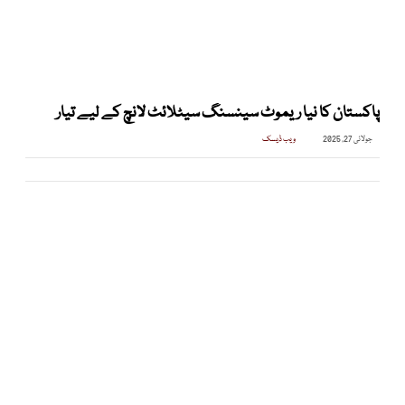
پاکستان کا نیا ریموٹ سینسنگ سیٹلائٹ لانچ کے لیے تیار
جولائی 27, 2025
ویب ڈیسک