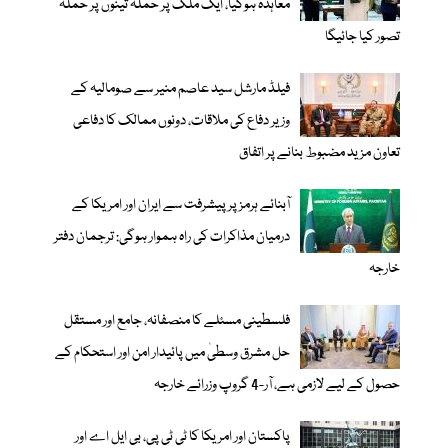
معاہدہ ہوگیا، ایک ملک پر حملہ تینوں پر حملہ
تصور کیا جائیگا
فیلڈ مارشل سید عاصم منیر سے صومالیہ کے
وزیر دفاع کی ملاقات، دونوں ممالک کا دفاعی
تعاون مزید مضبوط بنانے پر اتفاق
آبنائے ہرمز پر پیشرفت سے ایران اور امریکا کے
درمیان مذاکرات کی راہ ہموار ہوگی: ترجمان دفتر
خارجہ
فلسطینی مسئلے کا منصفانہ، جامع اور مستقل
حل مشرق وسطیٰ میں پائیدار امن اور استحکام کے
حصول کے لیے لازمی ہے، آر-4 گروپ وزرائے خارجہ
پاکستان اور امریکا کا ٹی ٹی پی، بی ایل اے اور