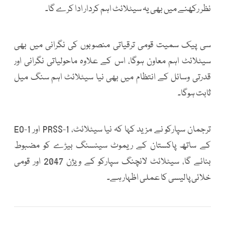
نظر رکھنے میں بھی یہ سیٹلائٹ اہم کردار ادا کرے گا۔
سی پیک سمیت قومی ترقیاتی منصوبوں کی نگرانی میں بھی
سیٹلائٹ اہم معاون ہوگا، اس کے علاوہ ماحولیاتی نگرانی اور
قدرتی وسائل کے انتظام میں بھی نیا سیٹلائٹ اہم سنگ میل
ثابت ہوگا۔
ترجمان سپارکو نے مزید کہا کہ نیا سیٹلائٹ، PRSS-1 اور EO-1
کے ساتھ پاکستان کے ریموٹ سینسنگ بیڑے کو مضبوط
بنائے گا، سیٹلائٹ لانچنگ سپارکو کے ویژن 2047 اور قومی
خلائی پالیسی کا عملی اظہار ہے۔