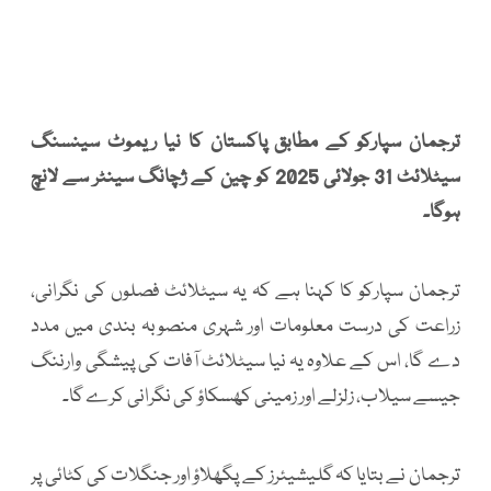
ترجمان سپارکو کے مطابق پاکستان کا نیا ریموٹ سینسنگ
سیٹلائٹ 31 جولائی 2025 کو چین کے ژچانگ سینٹر سے لانچ
ہوگا۔
ترجمان سپارکو کا کہنا ہے کہ یہ سیٹلائٹ فصلوں کی نگرانی،
زراعت کی درست معلومات اور شہری منصوبہ بندی میں مدد
دے گا، اس کے علاوہ یہ نیا سیٹلائٹ آفات کی پیشگی وارننگ
جیسے سیلاب، زلزلے اور زمینی کھسکاؤ کی نگرانی کرے گا۔
ترجمان نے بتایا کہ گلیشیئرز کے پگھلاؤ اور جنگلات کی کٹائی پر