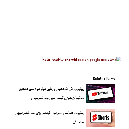
Related items
یوٹیوب کی کم معیار اور غیر مؤثر مواد سے متعلق
مونیٹائزیشن پالیسی میں اہم تبدیلیاں
یوٹیوب شارٹس صارفین کیلئے بڑی خبر، نئے فیچرز
متعارف