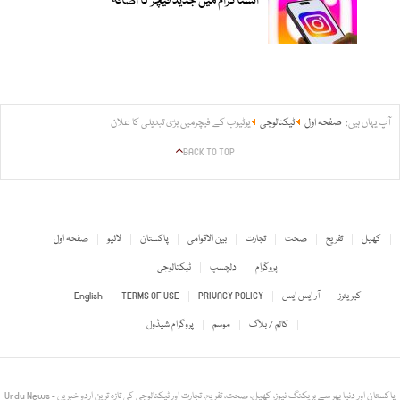
انسٹاگرام میں جدید فیچر کا اضافہ
آپ یہاں ہیں:
صفحہ اول
ٹیکنالوجی
یوٹیوب کے فیچرمیں بڑی تبدیلی کا علان
BACK TO TOP
کھیل
تفریح
صحت
تجارت
بین الاقوامی
پاکستان
لائیو
صفحہ اول
پروگرام
دلچسپ
ٹیکنالوجی
کیریئرز
آر ایس ایس
PRIVACY POLICY
TERMS OF USE
English
کالم / بلاگ
موسم
پروگرام شیڈول
Urdu News - پاکستان اور دنیا بھر سے بریکنگ نیوز، کھیل، صحت، تفریح، تجارت اور ٹیکنالوجی کی تازہ ترین اردو خبریں