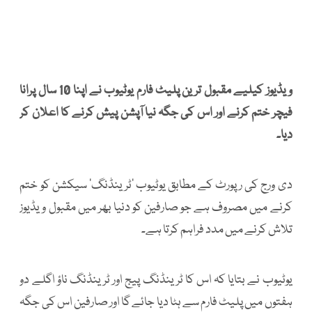
ویڈیوز کیلیے مقبول ترین پلیٹ فارم یوٹیوب نے اپنا 10 سال پرانا
فیچر ختم کرنے اور اس کی جگہ نیا آپشن پیش کرنے کا اعلان کر
دیا۔
دی ورج کی رپورٹ کے مطابق یوٹیوب ’ٹرینڈنگ‘ سیکشن کو ختم
کرنے میں مصروف ہے جو صارفین کو دنیا بھر میں مقبول ویڈیوز
تلاش کرنے میں مدد فراہم کرتا ہے۔
یوٹیوب نے بتایا کہ اس کا ٹرینڈنگ پیج اور ٹرینڈنگ ناؤ اگلے دو
ہفتوں میں پلیٹ فارم سے ہٹا دیا جائے گا اور صارفین اس کی جگہ