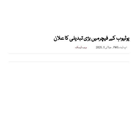
یوٹیوب کے فیچرمیں بڑی تبدیلی کا علان
اپ ڈیٹ:
5 PM , جولائی 11, 2025
ویب ڈیسک