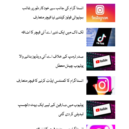
انسٹا گرام کی جانب سے خودکار طور پر غائب
ہونیوالی فوٹوز کیلئے نیا فیچر متعارف
ٹک ٹاک میں ایک نئے اے آئی فیچر کا اضافہ
صدر ٹرمپ کے خلاف اے آئی ویڈیوز بنانے والا
یوٹیوب چینل معطل
انسٹاگرام کا کمنٹس ایڈِٹ کرنے کا فیچر متعارف
یوٹیوب میں صارفین کے لیے ایک بہت دلچسپ
تبدیلی کر دی گئی