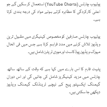
یوٹیوب چارٹس (YouTube Charts) استعمال کر سکیں گے جو
اعلیٰ کارکردگی کا مظاہرہ کرتے ہوئے مواد کی درجہ بندی کرتا
ہے۔
یوٹیوب چارٹس صارفین کو مخصوص کیٹیگری میں مقبول ترین
ویڈیوز تلاش کرنے میں مدد فراہم کرتا ہے جس میں فی الحال
میوزک ویڈیوز، پوڈکاسٹ اور مووی ٹریلرز شامل ہیں۔
پلیٹ فارم کا اس بارے میں کہا ہے کہ وقت کے ساتھ ساتھ
چارٹس میں مزید کیٹیگریز شامل کی جائیں گی اور اس دوران
گیمنگ ایکسپلور پیج کے نیچے ٹرینڈنگ گیمنگ ویڈیوز
دیکھی جا سکتی ہیں۔