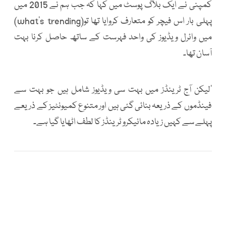
کمپنی نے ایک بلاگ پوسٹ میں کہا کہ جب ہم نے 2015 میں
پہلی بار اس فیچر کو متعارف کروایا تھا تو(what’s trending)
میں وائرل ویڈیوز کی واحد فہرست کے ساتھ حاصل کرنا بہت
آسان تھا۔
’لیکن آج ٹرینڈز میں بہت سی ویڈیوز شامل ہیں جو بہت سے
فینڈموں کے ذریعہ بنائی گئی ہیں اور متنوع کمیونٹیز کے ذریعے
پہلے سے کہیں زیادہ مائیکرو ٹرینڈز کا لطف اٹھایا گیا ہے۔