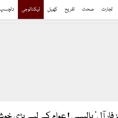
تجارت
صحت
تفریح
کھیل
ٹیکنالوجی
دلچسپ
 فار آل’ پالیسی ! عوام کے لیے بڑی خ