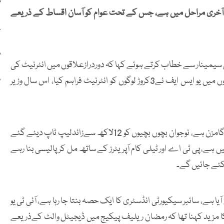
م
یسی آخری مراحل میں ہے، جس کے تحت عوام کو آسان اقساط کے ذریعے
پ
ر
ی سیمینار سے خطاب کرتے ہوئے کہا کہ دوردرازعلاقوں میں انٹرنیٹ کی
س
فراہمی پہنچانایو ایس ایف کی ذمہ داری ہے ، پچھلےکچھ سالوں میں یو ایس ایف نے3کروڑ لوگوں کو انٹرنیٹ فراہم کیا، اس سال وزیر
وزیر آئی ٹی کا کہنا تھا کہ آج ملک کی معیشت بہتری کی طرف گامزن ہے، نوجوان بچوں بچیوں کو 12لاکھ سےزائدلیپ ٹاپ دیئے گئے
یں ہے، پی ٹی اے اور ٹیلی کام آپریٹرز کے ساتھ مل کر پالیسی بنا رہے
 کئے جائیں گے۔
ا ہے، سائبر سیکیورٹی انڈسٹری کا ایک حصہ بنتا جا رہا ہے، آئی ٹی یو
یر آئی ٹی کا مزید کہنا تھا کہ رمضان ریلیف پیکیج میں ڈیجیٹل والٹ کےذریعے