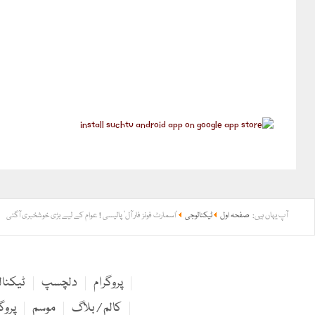
آپ یہاں ہیں:
صفحہ اول
ٹیکنالوجی
‘اسمارٹ فونز فار آل’ پالیسی ! عوام کے لیے بڑی خوشخبری آگئی
پروگرام
دلچسپ
ٹیکنا
کالم / بلاگ
موسم
پروگ