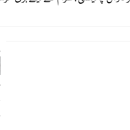
s
ف
ن
س