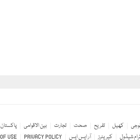
لوجی
کھیل
تفریح
صحت
تجارت
بین الاقوامی
پاکستان
رام شیڈول
کیریئرز
آر ایس ایس
PRIVACY POLICY
OF USE