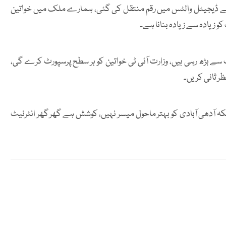
ے ڈیجیٹل والٹس میں رقم منتقل کی گئی، ہمارے ملک میں خواتین
 زیادہ سے زیادہ بنانا ہے۔
 ایکسپورٹس سالانہ 24فیصد کے حساب سے بڑھ رہی ہیں، وزارت آئی ٹی خواتین کو ہر سطح پرسپورٹ کرے گی،
ظر ثانی کریں۔
کہ آدھی آبادی کو بہتر ماحول میسر نہیں، کوشش ہے گھر گھر انٹرنیٹ