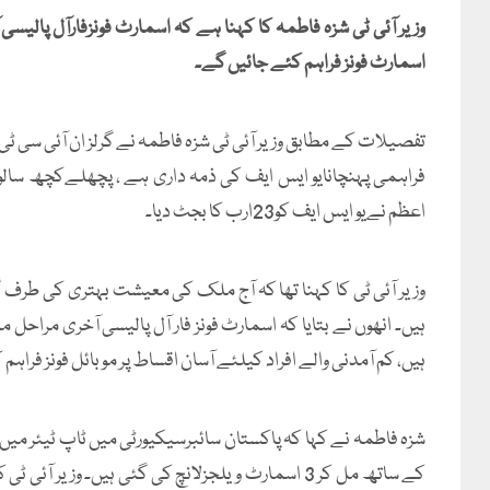
وزیر آئی ٹی شزہ فاطمہ کا کہنا ہے کہ اسمارٹ فونزفارآل پال
اسمارٹ فونز فراہم کئے جائیں گے۔
تفصیلات کے مطابق وزیر آئی ٹی شزہ فاطمہ نے گرلز ان آئی سی ٹ
اعظم نےیو ایس ایف کو23ارب کا بجٹ دیا۔
ہیں۔ انھوں نے بتایا کہ اسمارٹ فونز فار آل پالیسی آخری مراحل م
ہیں، کم آمدنی والے افراد کیلئے آسان اقساط پر موبائل فونز فراہم
شزہ فاطمہ نے کہا کہ پاکستان سائبرسیکیورٹی میں ٹاپ ٹیئر میں آی
کے ساتھ مل کر 3 اسمارٹ ویلجزلانچ کی گئی ہیں۔ وز