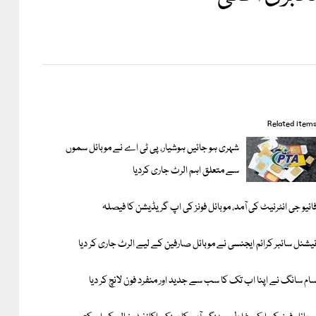
Related item
شہری ہو جائیں ہوشیار، پی ٹی اے نے موبائل سموں
سے متعلق اہم الرٹ جاری کردیا
ائیو جی انٹرنیٹ کی آمد، موبائل فونز کی اپ گریڈیشن کا فیصلہ
یشنل سائبر کرائم ایجنسی نے موبائل صارفین کے لیے الرٹ جاری کر دیا
ام سانگ نے اپنا اب تک کا سب سے جدید اور منفرد فون لانچ کر دیا