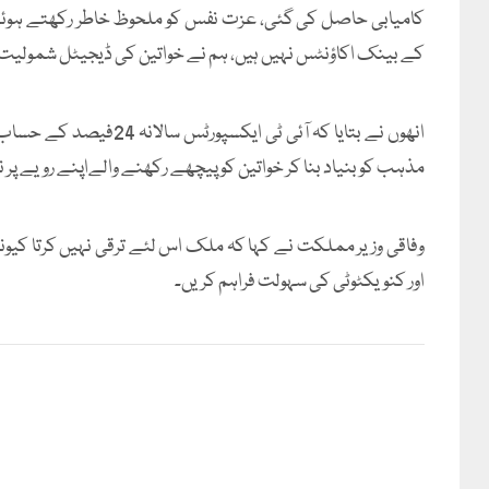
کامیابی حاصل کی گئی، عزت نفس کو ملحوظ خاطر رکھتے ہوئ
کے بینک اکاؤنٹس نہیں ہیں، ہم نے خواتین کی ڈیجیٹل شمولیت کو
انھوں نے بتایا کہ آئی ٹی
مذہب کو بنیاد بنا کر خواتین کو پیچھے رکھنے والےاپنے رویے پر ن
وفاقی وزیر مملکت نے کہا کہ ملک اس لئے ترقی نہیں کرتا کیون
اور کنویکٹوٹی کی سہولت فراہم کریں۔