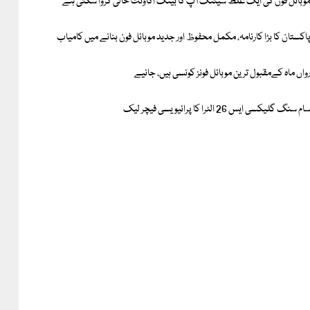
وبائل فون کی ایک غلط سیٹنگ آپ کا بینک اکاؤنٹ خالی کروا سکتی ہے
اکستان کا بڑا کارنامہ، مکمل محفوظ اور جدید موبائل فون بنانے میں کامیاب
واں ماہ کےمقبول ترین موبائل فونز کونسی ہیں، جانیے
ام سنگ گلیکسی ایس 26 الٹرا کا پرائیویسی فیچر لیک