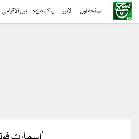
صفحہ اول
لائیو
پاکستان
بین الاقوامی
‘اسمارٹ فونز