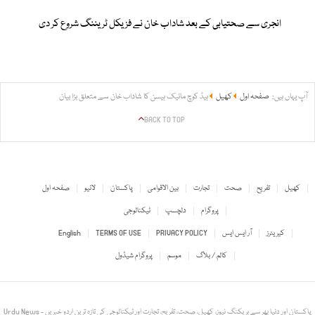
انجری سے صحتیابی کے بعد شاداب خان نے فزیکل ٹریننگ شروع کر دی
آپ یہاں ہیں:
صفحہ اول
کھیل
ہیڈ کوچ مائیک ہیسن کا شاداب خان سے متعلق بڑا بیان
BACK TO TOP
کھیل
تفریح
صحت
تجارت
بین الاقوامی
پاکستان
لائیو
صفحہ اول
پروگرام
دلچسپ
ٹیکنالوجی
کیریئرز
آر ایس ایس
PRIVACY POLICY
TERMS OF USE
English
کالم / بلاگ
موسم
پروگرام شیڈول
Urdu News - پاکستان اور دنیا بھر سے بریکنگ نیوز، کھیل، صحت، تفریح، تجارت اور ٹیکنالوجی کی تازہ ترین اردو خبریں