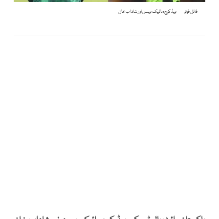
فائل فوٹو
ہیڈ کوچ مائیک ہیسن اور شاداب خان