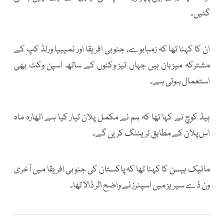
گئیں۔
ان کا کہنا تھا کہ زمبابوے، جنوبی افریقا اور نمیبیا ورلڈ کپ کے
مشترکہ میزبان ہیں جہاں تیز وکٹوں کے ساتھ اسپن وکٹ بھی
استعمال ہوتی ہے۔
ہیڈ کوچ نے کہا تھا کہ ہم نے مکمل پلان تیار کیا ہے اٹھارہ ماہ
اس پلان کے مطابق ٹریننگ کریں گے۔
مائیک ہیسن کا کہنا تھا کہ پاکستان کی جنوبی افریقا میں آخری
ون ڈے سیریز میں اسپنرز نے واضح اثر ڈالا تھا۔