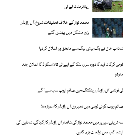
ریٹائرمنٹ لے لی
محمد نواز کے خلاف تحقیقات شروع، آل راؤنڈر
بڑی مشکل میں پھنس گئے
شاداب خان نے بگ بیش لیگ سے متعلق بڑا اعلان کر دیا
قومی کرکٹ ٹیم کا دورہ سری لنکا کے لیے ٹی 20 اسکواڈ کا اعلان جلد
متوقع
ٹی ٹوئنٹی آل راؤنڈر رینکنگ میں صائم ایوب سب سے آگے
صائم ایوب کو ٹی ٹونٹی میں نمبر ون آل راؤنڈر کا اعزاز ملا
سہ فریقی سیریز میں محمد نواز کی شاندار آل راؤنڈر کارکردگی، شائقین کی
ایشیا کپ میں توقعات بڑھ گئیں