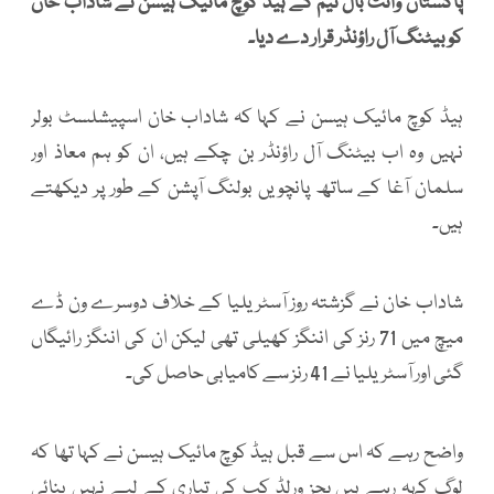
پاکستان وائٹ بال ٹیم کے ہیڈ کوچ مائیک ہیسن نے شاداب خان
کو بیٹنگ آل راؤنڈر قرار دے دیا۔
ہیڈ کوچ مائیک ہیسن نے کہا کہ شاداب خان اسپیشلسٹ بولر
نہیں وہ اب بیٹنگ آل راؤنڈر بن چکے ہیں، ان کو ہم معاذ اور
سلمان آغا کے ساتھ پانچویں بولنگ آپشن کے طور پر دیکھتے
ہیں۔
شاداب خان نے گزشتہ روز آسٹریلیا کے خلاف دوسرے ون ڈے
میچ میں 71 رنز کی اننگز کھیلی تھی لیکن ان کی اننگز رائیگاں
گئی اور آسٹریلیا نے 41 رنز سے کامیابی حاصل کی۔
واضح رہے کہ اس سے قبل ہیڈ کوچ مائیک ہیسن نے کہا تھا کہ
لوگ کہہ رہے ہیں پچز ورلڈ کپ کی تیاری کے لیے نہیں بنائی