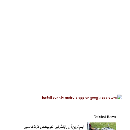
Related items
اہم ترین آل راؤنڈر نے انٹرنیشنل کرکٹ سے