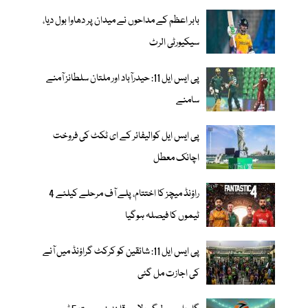
بابر اعظم کے مداحوں نے میدان پر دھاوا بول دیا،
سیکیورٹی الرٹ
پی ایس ایل 11: حیدرآباد اور ملتان سلطانز آمنے
سامنے
پی ایس ایل کوالیفائر کے ای ٹکٹ کی فروخت
اچانک معطل
راؤنڈ میچز کا اختتام، پلے آف مرحلے کیلئے 4
ٹیموں کا فیصلہ ہوگیا
پی ایس ایل 11: شائقین کو کرکٹ گراؤنڈ میں آنے
کی اجازت مل گئی