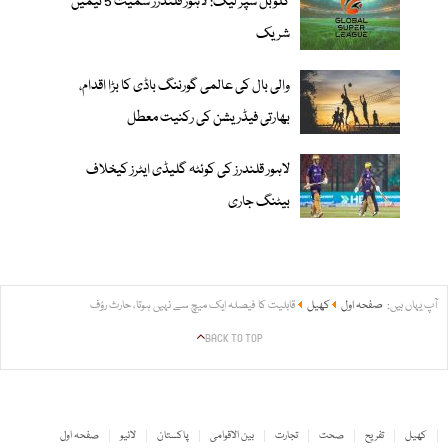
گلوبل سپر لیگ: لاہور قلندرز سمیت 5 ٹیمیں
شریک
والی بال کی عالمی گورننگ باڈی کا بڑا اقدام،
بھارتی فیڈریشن کی رکنیت معطل
لاہور قلندرز کی کوئٹہ گلیڈی ایٹرز کیخلاف
بیٹنگ جاری
آپ یہاں ہیں:
صفحہ اول
کھیل
قابلیت کا فیصلہ ایک میچ سے نہیں ہوتا، حارث رؤف
BACK TO TOP
کھیل
تفریح
صحت
تجارت
بین الاقوامی
پاکستان
لائیو
صفحہ اول