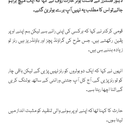
لاہور قلندرز کے فاسٹ بولر حارث رؤف نے کہا کہ ایک میچ براہو
جائےتو اس کا مطلب یہ نہیں آپ برے بولر بن گئے۔
قومی کرکٹر نے کہا کہ ہرکسی کی اپنی رائے ہے لیکن ہم اپنے اوپر
یقین رکھتے ہیں، جس طرح کی گراؤنڈ پچز اور باؤنڈریز ہیں رنز تو
زیادہ بننے ہی ہیں۔
انہوں نے کہا کہ ایک دو بولروں کو رنز نہیں پڑیں گے لیکن باقی چار
کو تو رنز پڑیں گے، آج کل آپ جتنی ورائٹی کے ساتھ بولنگ کریں
گےاتنا اچھا رہتا ہے۔
حارث کا کہنا تھاکہ اپنے اوپر ہونے والی تنقید کو مثبت انداز میں
لیتا ہوں۔