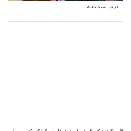
فائل فوٹو
اسٹ بولر حارث رؤف