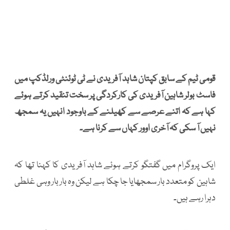
قومی ٹیم کے سابق کپتان شاہد آفریدی نے ٹی ٹوئنٹی ورلڈکپ میں
فاسٹ بولر شاہین آفریدی کی کارکردگی پر سخت تنقید کرتے ہوئے
کہا ہے کہ اتنے عرصے سے کھیلنے کے باوجود انہیں یہ سمجھ
نہیں آ سکی کہ آخری اوور کہاں سے کرنا ہے۔
ایک پروگرام میں گفتگو کرتے ہوئے شاہد آفریدی کا کہنا تھا کہ
شاہین کو متعدد بار سمجھایا جا چکا ہے لیکن وہ بار بار وہی غلطی
دہرا رہے ہیں۔