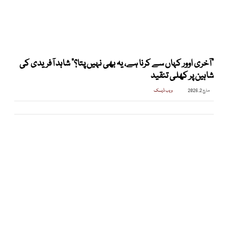
“آخری اوور کہاں سے کرنا ہے، یہ بھی نہیں پتا؟” شاہد آفریدی کی
شاہین پر کھلی تنقید
مارچ 2, 2026
ویب ڈیسک