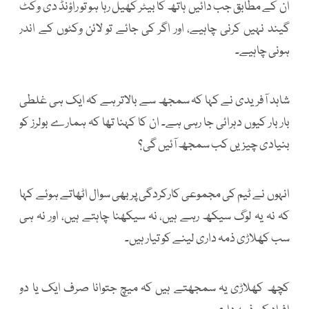
ان کے مطابق جب دائیں ہاتھ کا بیٹر کھیل رہا ہو تو راؤنڈ دی وکٹ
گیند نہیں کرنی چاہیے، اور اگر کی جائے تو لائن وکٹوں کے اندر
ہونی چاہیے۔
شاہد آفریدی نے کہا کہ سمجھ سے بالاتر ہے کہ ایک ہی غلطی
بار بار کیوں دہرائی جا رہی ہے۔ ان کا کہنا تھا کہ ہمارے بولرز کو
بنیادی چیزیں کب سمجھ آئیں گی؟
انہوں نے ٹیم کی مجموعی کارکردگی پر بھی سوال اٹھاتے ہوئے کہا
کہ نہ یہ لوگ سیکھ رہے ہیں، نہ سیکھنا چاہتے ہیں، اور نہ ہی
سب کھلاڑی ذمہ داری لینے کو تیار ہیں۔
کچھ کھلاڑی یہ سمجھتے ہیں کہ میچ جتوانا صرف ایک یا دو