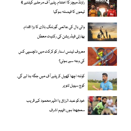
راؤنڈ میچز کا اختتام، پلے آف مرحلے کیلئے 4
ٹیموں کا فیصلہ ہوگیا
والی بال کی عالمی گورننگ باڈی کا بڑا اقدام،
بھارتی فیڈریشن کی رکنیت معطل
معروف ٹینس اسٹار کو کرکٹ میں دلچسپی کس
کی وجہ سے ہوئی؟
کوئٹہ اچھا کھیل کر پلے آف میں جگہ بنا لے گی،
کوچ سہیل تنویر
خودکو عبد الرزاق یا اظہر محمود کے قریب
سمجھتا ہوں: فہیم اشرف