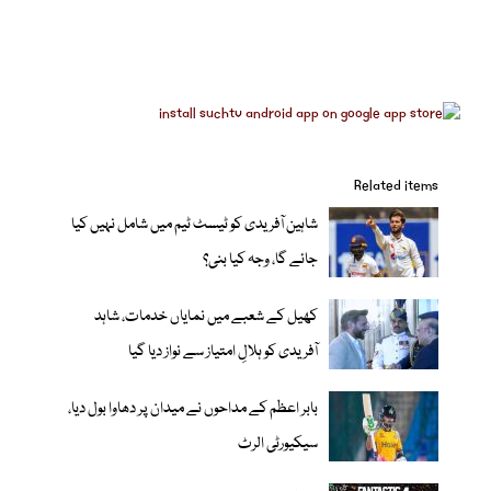
Related items
شاہین آفریدی کو ٹیسٹ ٹیم میں شامل نہیں کیا
جائے گا، وجہ کیا بنی؟
کھیل کے شعبے میں نمایاں خدمات، شاہد
آفریدی کو ہلالِ امتیاز سے نواز دیا گیا
بابر اعظم کے مداحوں نے میدان پر دھاوا بول دیا،
سیکیورٹی الرٹ