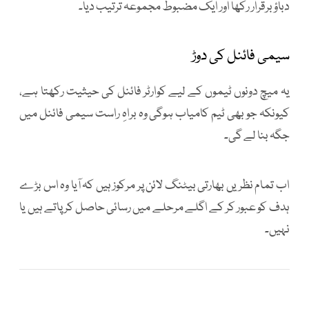
دباؤ برقرار رکھا اور ایک مضبوط مجموعہ ترتیب دیا۔
سیمی فائنل کی دوڑ
یہ میچ دونوں ٹیموں کے لیے کوارٹر فائنل کی حیثیت رکھتا ہے،
کیونکہ جو بھی ٹیم کامیاب ہوگی وہ براہِ راست سیمی فائنل میں
جگہ بنا لے گی۔
اب تمام نظریں بھارتی بیٹنگ لائن پر مرکوز ہیں کہ آیا وہ اس بڑے
ہدف کو عبور کر کے اگلے مرحلے میں رسائی حاصل کر پاتے ہیں یا
نہیں۔