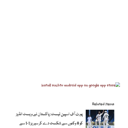
Related items
پورٹ آف اسپین ٹیسٹ: پاکستان نے ویسٹ انڈیز
کو 8 وکٹوں سے شکست دے کر سیریز 1-1 سے