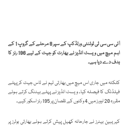
آئی سی سی ٹی ٹوئنٹی ورلڈکپ
کے سپر 8 مرحلے کے گروپ 1 کے
اہم میچ میں ویسٹ انڈیز نے بھارت کو جیت کے لیے 196 رنز کا
ہدف دے دیا ہے۔
کلکتہ میں جاری اس میچ میں بھارتی ٹیم نے ٹاس جیت کر پہلے
فیلڈنگ کا فیصلہ کیا۔ ویسٹ انڈیز نے پہلے بیٹنگ کرتے ہوئے
مقررہ 20 اوورز میں 4 وکٹوں کے نقصان پر 195 رنز اسکور کیے۔
کیریبین بیٹرز نے جارحانہ کھیل پیش کرتے ہوئے بھارتی بولرز پر