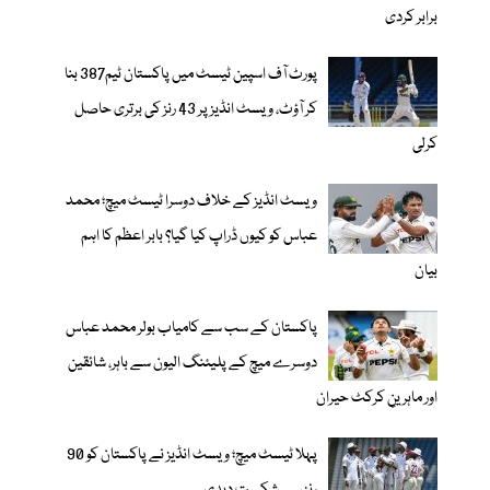
برابر کردی
پورٹ آف اسپین ٹیسٹ میں پاکستان ٹیم387 بنا
کر آؤٹ، ویسٹ انڈیز پر 43 رنز کی برتری حاصل
کرلی
ویسٹ انڈیز کے خلاف دوسرا ٹیسٹ میچ؛ محمد
عباس کو کیوں ڈراپ کیا گیا؟ بابر اعظم کا اہم
بیان
پاکستان کے سب سے کامیاب بولر محمد عباس
دوسرے میچ کے پلیئنگ الیون سے باہر، شائقین
اور ماہرینِ کرکٹ حیران
پہلا ٹیسٹ میچ؛ ویسٹ انڈیز نے پاکستان کو 90