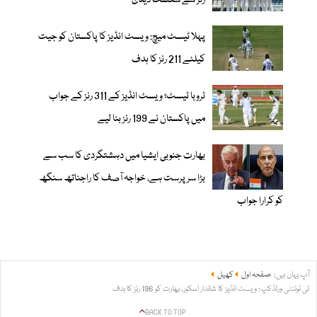
رنز سے شکست دیدی
پہلا ٹیسٹ میچ: ویسٹ انڈیز کا پاکستان کو جیت
کیلئے 211 رنز کا ہدف
ٹروبا ٹیسٹ؛ ویسٹ انڈیز کے 311 رنز کے جواب
میں پاکستان نے 199 رنز بنا لیے
بھارت جنوبی ایشیا میں دہشتگردی کا سب سے
بڑا سرپرست ہے، خواجہ آصف کا راجناتھ سنگھ
کو کرارا جواب
آپ یہاں ہیں:
صفحہ اول
کھیل
ٹی ٹوئنٹی ورلڈکپ: ویسٹ انڈیز کا شاندار اسکور، بھارت کو 196 رنز کا ہدف
BACK TO TOP