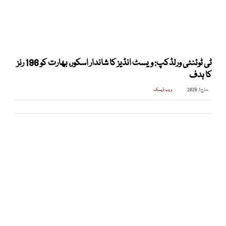
ٹی ٹوئنٹی ورلڈکپ: ویسٹ انڈیز کا شاندار اسکور، بھارت کو 196 رنز
کا ہدف
مارچ 1, 2026
ویب ڈیسک