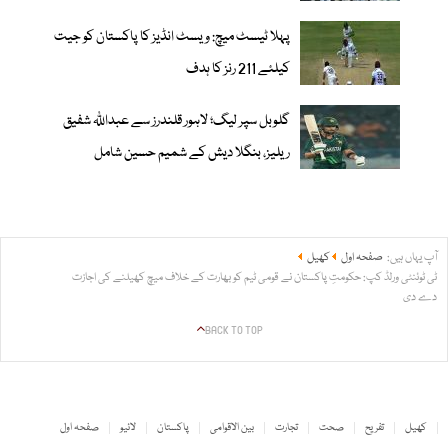
پہلا ٹیسٹ میچ: ویسٹ انڈیز کا پاکستان کو جیت
کیلئے 211 رنز کا ہدف
گلوبل سپر لیگ؛ لاہور قلندرز سے عبداللّٰہ شفیق
ریلیز، بنگلا دیش کے شمیم حسین شامل
آپ یہاں ہیں:
صفحہ اول
کھیل
ٹی ٹوئنٹی ورلڈ کپ: حکومتِ پاکستان نے قومی ٹیم کو بھارت کے خلاف میچ کھیلنے کی اجازت
دے دی
BACK TO TOP
کھیل
تفریح
صحت
تجارت
بین الاقوامی
پاکستان
لائیو
صفحہ اول