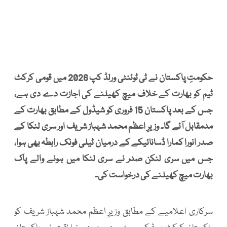
حکومتِ پاکستان نے ٹی ٹوئنٹی ورلڈ کپ 2026 میں قومی کرکٹ
ٹیم کو بھارت کے خلاف میچ کھیلنے کی اجازت دے دی ہے،
جس کے بعد پاکستان 15 فروری کو شیڈول کے مطابق بھارت کے
مدمقابل آئے گا۔ وزیرِ اعظم محمد شہباز شریف اور سری لنکا کے
صدر انورا کمارا ڈسانائیکے کے درمیان ٹیلی فونک رابطہ بھی ہوا،
جس میں سری لنکن صدر نے سری لنکا میں ہونے والے پاک
بھارت میچ کھیلنے کی درخواست کی۔
سرکاری اعلامیے کے مطابق وزیرِ اعظم محمد شہباز شریف کو