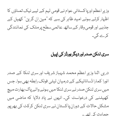
وزیرِ اعظم اور پاکستانی عوام نے قومی ٹیم کے لیے نیک تمناؤں کا
اظہار کرتے ہوئے امید ظاہر کی ہے کہ ’’مین اِن گرین‘‘ کھیل کے
جذبے اور قومی وقار کے ساتھ عالمی سطح پر ملک کی نمائندگی
کرے گی۔
سری لنکن صدر اور دیگر بورڈز کی اپیل
دریں اثنا وزیرِ اعظم محمد شہباز شریف اور سری لنکا کے صدر
انورا کمارا ڈسانائیکے کے درمیان ٹیلی فونک رابطہ بھی ہوا، جس
میں سری لنکن صدر نے سری لنکا میں ہونے والے پاک بھارت میچ
کھیلنے کی درخواست کی۔ انہوں نے یاد دلایا کہ ماضی میں
مشکل حالات کے دوران پاکستان نے سری لنکن کرکٹ کی بھرپور
حمایت کی تھی۔