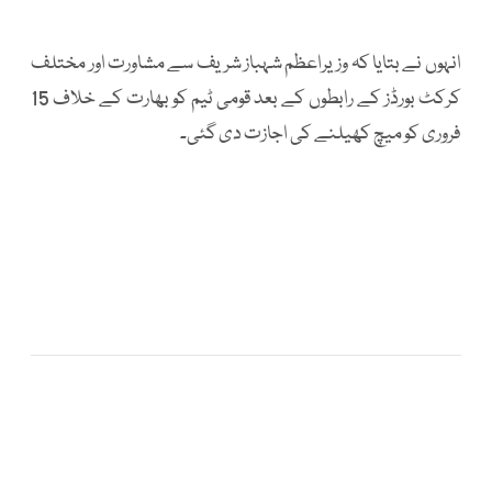
انہوں نے بتایا کہ وزیراعظم شہباز شریف سے مشاورت اور مختلف
کرکٹ بورڈز کے رابطوں کے بعد قومی ٹیم کو بھارت کے خلاف 15
فروری کو میچ کھیلنے کی اجازت دی گئی۔