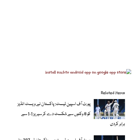
Related items
پورٹ آف اسپین ٹیسٹ: پاکستان نے ویسٹ انڈیز
کو 8 وکٹوں سے شکست دے کر سیریز 1-1 سے
برابر کردی