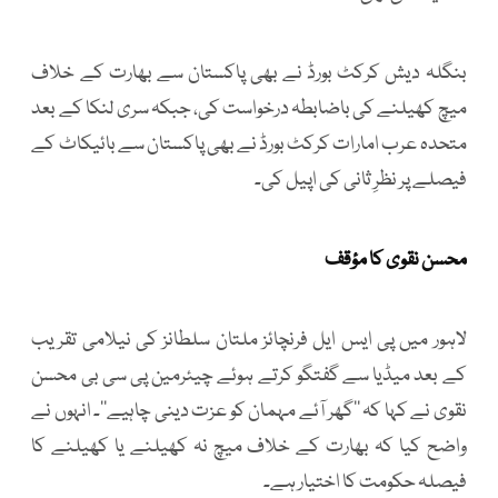
بنگلہ دیش کرکٹ بورڈ نے بھی پاکستان سے بھارت کے خلاف
میچ کھیلنے کی باضابطہ درخواست کی، جبکہ سری لنکا کے بعد
متحدہ عرب امارات کرکٹ بورڈ نے بھی پاکستان سے بائیکاٹ کے
فیصلے پر نظرِ ثانی کی اپیل کی۔
محسن نقوی کا مؤقف
لاہور میں پی ایس ایل فرنچائز ملتان سلطانز کی نیلامی تقریب
کے بعد میڈیا سے گفتگو کرتے ہوئے چیئرمین پی سی بی محسن
نقوی نے کہا کہ ’’گھر آئے مہمان کو عزت دینی چاہیے‘‘۔ انہوں نے
واضح کیا کہ بھارت کے خلاف میچ نہ کھیلنے یا کھیلنے کا
فیصلہ حکومت کا اختیار ہے۔