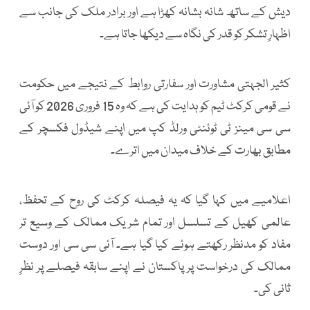
دیش کے ساتھ شانہ بشانہ کھڑا ہے اور برادر ملک کی جانب سے
اظہارِ تشکر کو قدر کی نگاہ سے دیکھا جاتا ہے۔
کثیر الجہتی مشاورت اور سفارتی روابط کے نتیجے میں حکومت
نے قومی کرکٹ ٹیم کو ہدایت کی ہے کہ وہ 15 فروری 2026 کو آئی
سی سی مینز ٹی ٹوئنٹی ورلڈ کپ میں اپنے شیڈول فکسچر کے
مطابق بھارت کے خلاف میدان میں اترے۔
اعلامیے میں کہا گیا کہ یہ فیصلہ کرکٹ کی روح کے تحفظ،
عالمی کھیل کے تسلسل اور تمام شریک ممالک کے وسیع تر
مفاد کو مدنظر رکھتے ہوئے کیا گیا ہے۔ آئی سی سی اور دوست
ممالک کی درخواست پر پاکستان نے اپنے سابقہ فیصلے پر نظرِ
ثانی کی۔