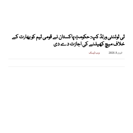
ٹی ٹوئنٹی ورلڈ کپ: حکومتِ پاکستان نے قومی ٹیم کو بھارت کے
خلاف میچ کھیلنے کی اجازت دے دی
فروری 9, 2026
ویب ڈیسک