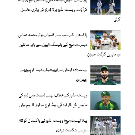
پورٹ آف اسپین ٹیسٹ میں پاکستان ٹیم387 بنا
کر آؤٹ، ویسٹ انڈیز پر 43 رنز کی برتری حاصل
کرلی
پاکستان کے سب سے کامیاب بولر محمد عباس
دوسرے میچ کے پلیئنگ الیون سے باہر، شائقین
اور ماہرینِ کرکٹ حیران
صاحبزادہ فرحان نے ابھیشیک شرما کو پیچھے
چھوڑ دیا
ویسٹ انڈیز کے خلاف پہلے ٹیسٹ میں ٹیم کی
مایوس کن کارکردگی، ہیڈ کوچ سرفراز کا اہم بیان
پہلا ٹیسٹ میچ؛ ویسٹ انڈیز نے پاکستان کو 90
رنز سے شکست دیدی