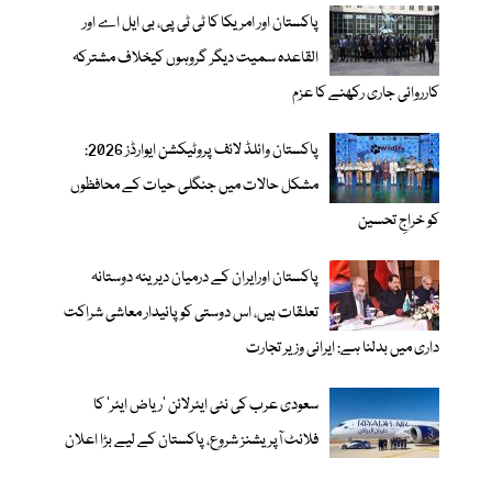
پاکستان اور امریکا کا ٹی ٹی پی، بی ایل اے اور
القاعدہ سمیت دیگر گروہوں کیخلاف مشترکہ
کارروائی جاری رکھنے کا عزم
پاکستان وائلڈ لائف پروٹیکشن ایوارڈز 2026:
مشکل حالات میں جنگلی حیات کے محافظوں
کو خراجِ تحسین
پاکستان اورایران کے درمیان دیرینہ دوستانہ
تعلقات ہیں، اس دوستی کوپائیدار معاشی شراکت
داری میں بدلنا ہے: ایرانی وزیر تجارت
سعودی عرب کی نئی ایئرلائن ‘ریاض ایئر’ کا
فلائٹ آپریشنز شروع، پاکستان کے لیے بڑا اعلان