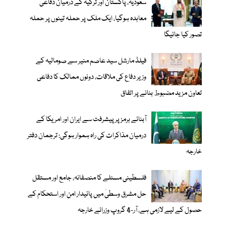
سعودیہ، پاکستان اور ترکیہ کے درمیان دفاعی
معاہدہ ہوگیا، ایک ملک پر حملہ تینوں پر حملہ
تصور کیا جائیگا
فیلڈ مارشل سید عاصم منیر سے صومالیہ کے
وزیر دفاع کی ملاقات، دونوں ممالک کا دفاعی
تعاون مزید مضبوط بنانے پر اتفاق
آبنائے ہرمز پر پیشرفت سے ایران اور امریکا کے
درمیان مذاکرات کی راہ ہموار ہوگی: ترجمان دفتر
خارجہ
فلسطینی مسئلے کا منصفانہ، جامع اور مستقل
حل مشرق وسطیٰ میں پائیدار امن اور استحکام کے
حصول کے لیے لازمی ہے، آر-4 گروپ وزرائے خارجہ