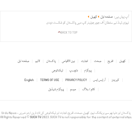
آپ یہاں ہیں:
صفحہ اول
کھیل
نیوزی لینڈ نے سلطان آف جوہر جونیئر کپ میں پاکستان کو شکست دیدی
BACK TO TOP
کھیل
تفریح
صحت
تجارت
بین الاقوامی
پاکستان
لائیو
صفحہ اول
پروگرام
دلچسپ
ٹیکنالوجی
کیریئرز
آر ایس ایس
PRIVACY POLICY
TERMS OF USE
English
کالم / بلاگ
موسم
پروگرام شیڈول
Urdu News - پاکستان اور دنیا بھر سے بریکنگ نیوز، کھیل، صحت، تفریح، تجارت اور ٹیکنالوجی کی تازہ ترین اردو خبریں
All Rights Reserved ©
SUCH TV
2023. SUCH TV is not responsible for the content of external sites.