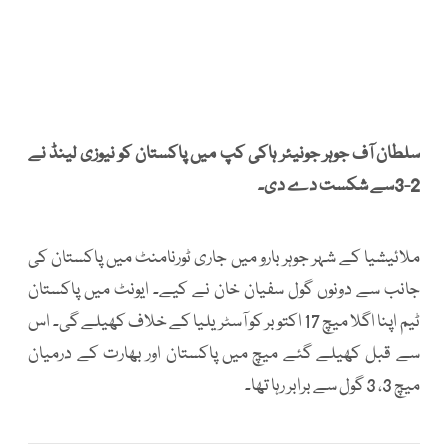
سلطان آف جوہر جونیئر ہاکی کپ میں پاکستان کو نیوزی لینڈ نے
2-3سے شکست دے دی۔
ملائیشیا کے شہر جوہر بارو میں جاری ٹورنامنٹ میں پاکستان کی
جانب سے دونوں گول سفیان خان نے کیے۔ ایونٹ میں پاکستان
ٹیم اپنا اگلا میچ 17 اکتوبر کو آسٹریلیا کے خلاف کھیلے گی۔ اس
سے قبل کھیلے گئے میچ میں پاکستان اور بھارت کے درمیان
میچ 3، 3 گول سے برابر رہا تھا۔