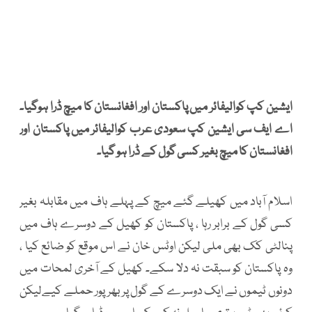
ایشین کپ کوالیفائر میں پاکستان اور افغانستان کا میچ ڈرا ہوگیا۔
اے ایف سی ایشین کپ سعودی عرب کوالیفائر میں پاکستان اور
افغانستان کا میچ بغیر کسی گول کے ڈرا ہو گیا۔
اسلام آباد میں کھیلے گئے میچ کے پہلے ہاف میں مقابلہ بغیر
کسی گول کے برابر رہا ، پاکستان کو کھیل کے دوسرے ہاف میں
پنالٹی کک بھی ملی لیکن اوٹس خان نے اس موقع کو ضائع کیا ،
وہ پاکستان کو سبقت نہ دلا سکے۔ کھیل کے آخری لمحات میں
دونوں ٹیموں نے ایک دوسرے کے گول پر بھرپور حملے کیےلیکن