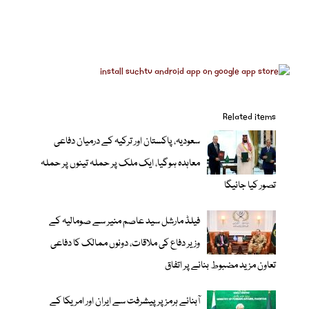
Related items
سعودیہ، پاکستان اور ترکیہ کے درمیان دفاعی
معاہدہ ہوگیا، ایک ملک پر حملہ تینوں پر حملہ
تصور کیا جائیگا
فیلڈ مارشل سید عاصم منیر سے صومالیہ کے
وزیر دفاع کی ملاقات، دونوں ممالک کا دفاعی
تعاون مزید مضبوط بنانے پر اتفاق
آبنائے ہرمز پر پیشرفت سے ایران اور امریکا کے