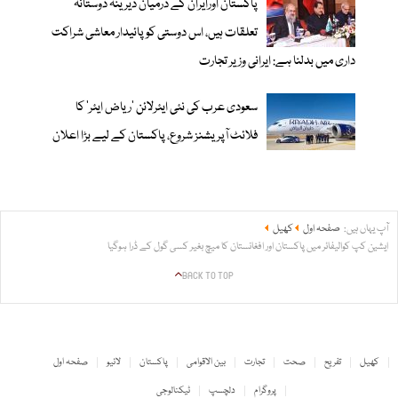
پاکستان اورایران کے درمیان دیرینہ دوستانہ
تعلقات ہیں، اس دوستی کوپائیدار معاشی شراکت
داری میں بدلنا ہے: ایرانی وزیر تجارت
سعودی عرب کی نئی ایئرلائن ‘ریاض ایئر’ کا
فلائٹ آپریشنز شروع، پاکستان کے لیے بڑا اعلان
آپ یہاں ہیں:
صفحہ اول
کھیل
ایشین کپ کوالیفائر میں پاکستان اور افغانستان کا میچ بغیر کسی گول کے ڈرا ہوگیا
BACK TO TOP
کھیل
تفریح
صحت
تجارت
بین الاقوامی
پاکستان
لائیو
صفحہ اول
پروگرام
دلچسپ
ٹیکنالوجی