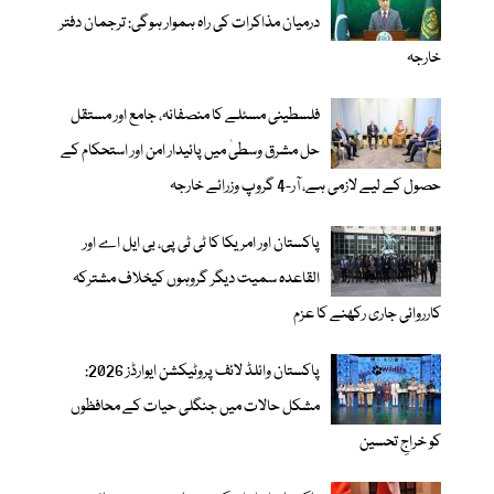
درمیان مذاکرات کی راہ ہموار ہوگی: ترجمان دفتر
خارجہ
فلسطینی مسئلے کا منصفانہ، جامع اور مستقل
حل مشرق وسطیٰ میں پائیدار امن اور استحکام کے
حصول کے لیے لازمی ہے، آر-4 گروپ وزرائے خارجہ
پاکستان اور امریکا کا ٹی ٹی پی، بی ایل اے اور
القاعدہ سمیت دیگر گروہوں کیخلاف مشترکہ
کارروائی جاری رکھنے کا عزم
پاکستان وائلڈ لائف پروٹیکشن ایوارڈز 2026:
مشکل حالات میں جنگلی حیات کے محافظوں
کو خراجِ تحسین