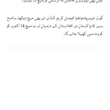
کوئی بھی ٹیم برتری حاصل نہ کر سکی اور میچ ڈرا ہوگیا۔
گورنر خیبر پختونخوا فیصل کریم کنڈی نے بھی میچ دیکھا۔ واضح
رہے کہ پاکستان اور افغانستان کے درمیان اوے میچ 14 اکتوبر کو
کویت میں کھیلا جائے گا۔