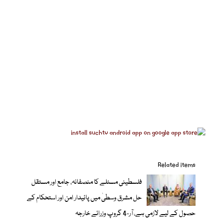
Related items
فلسطینی مسئلے کا منصفانہ، جامع اور مستقل
حل مشرق وسطیٰ میں پائیدار امن اور استحکام کے
حصول کے لیے لازمی ہے، آر-4 گروپ وزرائے خارجہ