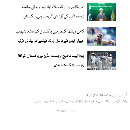
امریکا اور ایران کو اسلام آباد ایم او یو کی جانب
دوبارہ لانے کی کوشش کر رہے ہیں: پاکستان
کامن ویلتھ گیمز میں پاکستان کے ارشد ندیم نے
جیولن تھرو کے فائنل راؤنڈ کیلئے کوالیفائی کرلیا
پہلا ٹیسٹ میچ؛ ویسٹ انڈیز نے پاکستان کو 90
رنز سے شکست دیدی
آپ یہاں ہیں:
صفحہ اول
کھیل
پاکستان میں سیلاب سے متاثرہ فٹبال گراؤنڈز، فیفا نے بحالی کی منظوری دے دی
BACK TO TOP