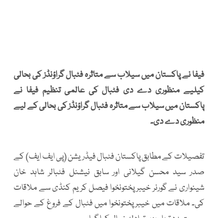
فیفا نے پاکستان میں سیلاب سے متاثرہ فٹبال گراؤنڈز کی بحالی
کیلیے منظوری دے دی فٹبال کی عالمی تنظیم فیفا نے
پاکستان میں سیلاب سے متاثرہ فٹبال گراؤنڈز کی بحالی کے لیے
منظوری دے دی۔
تفصیلات کے مطابق پاکستان فٹبال فیڈریشن (پی ایف ایف) کے
صدر سید محسن گیلانی اور سابق نیشنل فٹبالر شاہد خان
شینواری نے گورنر خیبرپختونخوا فیصل کریم کنڈی سے ملاقات
کی۔ ملاقات میں خیبرپختونخوا میں فٹبال کے فروغ کے حوالے