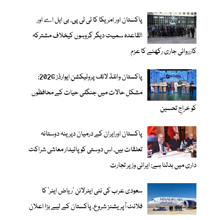
پاکستان اور امریکا کا ٹی ٹی پی، بی ایل اے اور
القاعدہ سمیت دیگر گروہوں کیخلاف مشترکہ
کارروائی جاری رکھنے کا عزم
پاکستان وائلڈ لائف پروٹیکشن ایوارڈز 2026:
مشکل حالات میں جنگلی حیات کے محافظوں
کو خراجِ تحسین
پاکستان اورایران کے درمیان دیرینہ دوستانہ
تعلقات ہیں، اس دوستی کوپائیدار معاشی شراکت
داری میں بدلنا ہے: ایرانی وزیر تجارت
سعودی عرب کی نئی ایئرلائن ‘ریاض ایئر’ کا
فلائٹ آپریشنز شروع، پاکستان کے لیے بڑا اعلان