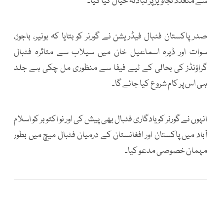
سے متعدد تجاویز پر تبادلہ خیال کیا گیا۔
صدر پاکستان فٹبال فیڈریشن نے گورنر کو بتایا کہ بونیر، باجوڑ،
سوات اور ڈیرہ اسماعیل خان میں سیلاب سے متاثرہ فٹبال
گراؤنڈز کی بحالی کے لیے فیفا سے منظوری مل چکی ہے جلد
ہی اس پر کام شروع کیا جائے گا۔
انہوں نے گورنر کو یادگاری فٹبال بھی پیش کی اور نو اکتوبر کو اسلام
آباد میں پاکستان اور افغانستان کے درمیان فٹبال میچ میں بطور
مہمان خصوصی مدعو کیا۔