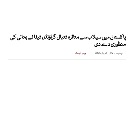
پاکستان میں سیلاب سے متاثرہ فٹبال گراؤنڈز، فیفا نے بحالی کی
منظوری دے دی
اپ ڈیٹ:
5 PM , اکتوبر 1, 2025
ویب ڈیسک