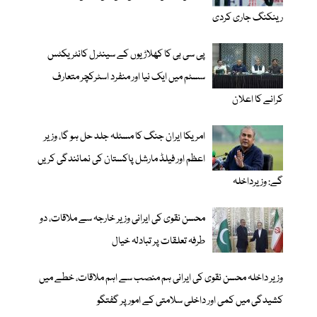
رینکنگ جاری کردی
پی سی بی کا کھلاڑیوں کے سینٹرل کانٹریکٹس
سسٹم میں ایک نیا اور منفرد اسٹرکچر متعارف
کرانے کا اعلان
امریکا ایران جنگ کا مسئلہ جلد حل ہو گا، وزیر
اعظم اور فیلڈ مارشل پاکستان کی نمائندگی کریں
گے: وزیرداخلہ
محسن نقوی کی ایرانی وزیر خارجہ سے ملاقات، دو
طرفہ تعلقات پر تبادلہ خیال
وزیر داخلہ محسن نقوی کی ایرانی ہم منصب سے اہم ملاقات، خطے میں
کشیدگی میں کمی اور داخلی سلامتی کے امور پر گفتگو