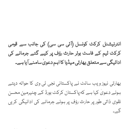
انٹرنیشنل کرکٹ کونسل (آئی سی سی) کی جانب سے قومی
کرکٹ ٹیم کے فاسٹ بولر حارث رؤف پر کیے گئے جرمانے کی
ادائیگی سے متعلق بھارتی میڈیا کا اہم دعویٰ سامنے آیا ہے۔
بھارتی نیوز ویب سائٹ نے پاکستانی نجی ٹی وی کا حوالہ دیتے
ہوئے دعویٰ کیا ہے کہ پاکستان کرکٹ بورڈ کے چئیرمین محسن
نقوی ذاتی طور پر حارث رؤف پر ہوئے جرمانے کی ادائیگی کریں
گے۔