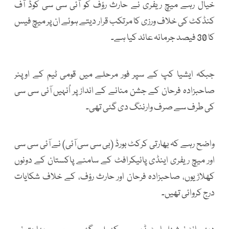
خیال رہے میچ ریفری نے حارث رؤف کو آئی سی سی کوڈ آف
کنڈکٹ کی خلاف ورزی کا مرتکب قرار دیتے ہوئے ان پر میچ فیس
کا 30 فیصد جرمانہ عائد کیا ہے۔
جبکہ ایشیا کپ کے سپر فور مرحلے میں قومی ٹیم کے اوپنر
صاحبزادہ فرحان کے جشن منانے کے انداز پر اُنہیں آئی سی سی
کی طرف سے صرف وارننگ دی گئی تھی۔
واضح رہے کہ بھارتی کرکٹ بورڈ (بی سی سی آئی) نے آئی سی سی
اور میچ ریفری اینڈی پائیکرافٹ کے سامنے پاکستان کے دونوں
کھلاڑیوں، صاحبزادہ فرحان اور حارث رؤف، کے خلاف شکایات
درج کروائی تھیں۔