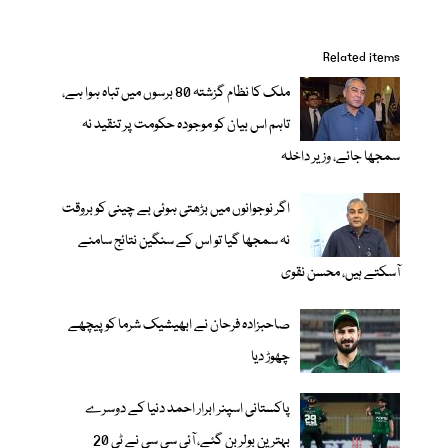
Related items
ملک کا نظام گزشتہ 80 برسوں میں تباہ ہوا ہے،
تاہم اس بیان کو موجودہ حکومت پر تنقید نہ
سمجھا جائے، وزیر داخلہ
اگر نوجوانوں میں بڑھتی ہوئی بے چینی کو بروقت
نہ سمجھا گیا تو اس کے سنگین نتائج سامنے
آسکتے ہیں، محسن نقوی
صاحبزادہ فرحان نے ابھیشیک شرما کو پیچھے
چھوڑ دیا
پاکستانی اسپنر ابرار احمد دنیا کے دوسرے
بہترین بولر بن گئے، آئی سی سی نے ٹی 20