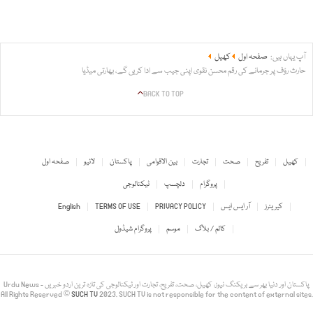
آپ یہاں ہیں:
صفحہ اول
کھیل
حارث رؤف پر جرمانے کی رقم محسن نقوی اپنی جیب سے ادا کریں گے، بھارتی میڈیا
BACK TO TOP
کھیل
تفریح
صحت
تجارت
بین الاقوامی
پاکستان
لائیو
صفحہ اول
پروگرام
دلچسپ
ٹیکنالوجی
کیریئرز
آر ایس ایس
PRIVACY POLICY
TERMS OF USE
English
کالم / بلاگ
موسم
پروگرام شیڈول
Urdu News - پاکستان اور دنیا بھر سے بریکنگ نیوز، کھیل، صحت، تفریح، تجارت اور ٹیکنالوجی کی تازہ ترین اردو خبریں
All Rights Reserved ©
SUCH TV
2023. SUCH TV is not responsible for the content of external sites.