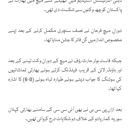
دبئی انٹرنیشنل اسٹیڈیم میں کھیلے گئے میچ میں بھارت نے
پاکستان کو چھ وکٹوں سے شکست دی تھی۔
دورانِ میچ فرحان نے نصف سنچری مکمل کرنے کے بعد اپنے
مخصوص انداز میں گن فائر کا جشن منایا تھا۔
جبکہ فاسٹ بولر حارث رؤف نے میچ کے دوران وکٹ لینے کے بعد
اور باؤنڈر لائن کے قریب فیلڈنگ کرتے ہوئے بھارتی تماشائیوں
کی ہوٹنگ کا جواب دیتے ہوئے طیارہ تباہ ہونے (0-6) کا اشارہ
کیا تھا۔
بعد ازاں پی سی بی نے بھی آئی سی سی کے سامنے بھارتی کپتان
سوریہ کمار یادو کے خلاف دو شکایات درج کروائی تھیں۔