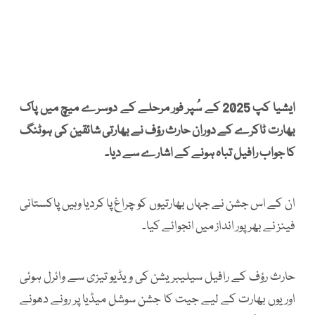
ایشیا کپ 2025 کے سُپر فور مرحلے کے دوسرے میچ میں پاک
بھارت ٹاکرے کے دوران حارث رؤف نے بھارتی شائقین کی ہوٹنگ
کا جواب رافیل تباہ ہونے کے اشارے سے دیا۔
ان کے اس جشن نے جہاں بھارتیوں کو چراغ پا کردیا وہیں پاکستانی
فینز نے بھرپور انداز میں انجوائے کیا۔
حارث رؤف کے رافیل سیلیبریشن کی ویڈیو تیزی سے وائرل ہوئی
اور یوں بھارت کے لیے جیت کا جشن سوشل میڈیا پر رونے دھونے