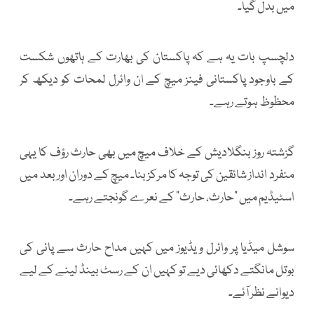
میں بدل گیا۔
دلچسپ بات یہ ہے کہ پاکستان کی بھارت کے ہاتھوں شکست
کے باوجود پاکستانی فینز میچ کے ان وائرل لمحات کو دیکھ کر
محظوظ ہوتے رہے۔
گزشتہ روز بنگلادیش کے خلاف میچ میں بھی حارث رؤف کا یہی
منفرد انداز شائقین کی توجہ کا مرکز بنا۔ میچ کے دوران اور بعد میں
اسٹیڈیم میں "حارث، حارث" کے نعرے گونجتے رہے۔
سوشل میڈیا پر وائرل ویڈیوز میں کہیں مداح حارث سے پانی کی
بوتل مانگتے دکھائی دیے تو کہیں ان کے رسٹ بینڈ لینے کے لیے
دیوانے نظر آئے۔