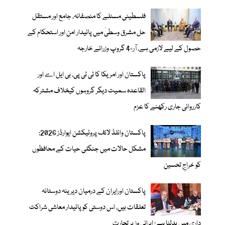
فلسطینی مسئلے کا منصفانہ، جامع اور مستقل
حل مشرق وسطیٰ میں پائیدار امن اور استحکام کے
حصول کے لیے لازمی ہے، آر-4 گروپ وزرائے خارجہ
پاکستان اور امریکا کا ٹی ٹی پی، بی ایل اے اور
القاعدہ سمیت دیگر گروہوں کیخلاف مشترکہ
کارروائی جاری رکھنے کا عزم
پاکستان وائلڈ لائف پروٹیکشن ایوارڈز 2026:
مشکل حالات میں جنگلی حیات کے محافظوں
کو خراجِ تحسین
پاکستان اورایران کے درمیان دیرینہ دوستانہ
تعلقات ہیں، اس دوستی کوپائیدار معاشی شراکت
داری میں بدلنا ہے: ایرانی وزیر تجارت