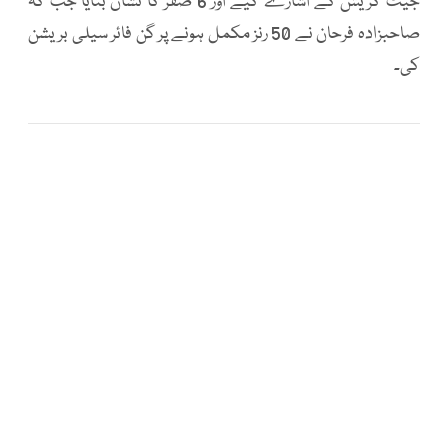
جیٹ کریش کے اشارے کیے اور 6 صفر کا نشان بنایا جب کہ
صاحبزادہ فرحان نے 50 رنز مکمل ہونے پر گن فائر سیلی بریشن
کی۔