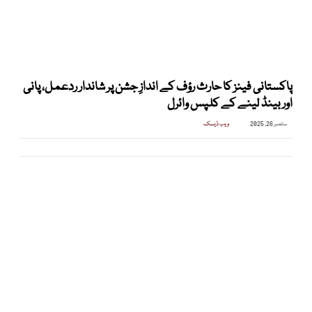
پاکستانی فینز کا حارث رؤف کے اندازِ جشن پر شاندار ردعمل، پانی
اور بینڈ لینے کے کلپس وائرل
ستمبر 26, 2025
ویب ڈیسک