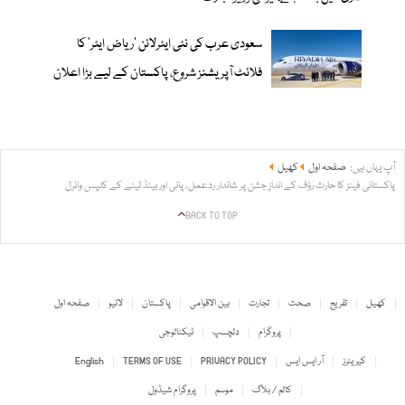
سعودی عرب کی نئی ایئرلائن ‘ریاض ایئر’ کا
فلائٹ آپریشنز شروع، پاکستان کے لیے بڑا اعلان
آپ یہاں ہیں:
صفحہ اول
کھیل
پاکستانی فینز کا حارث رؤف کے اندازِ جشن پر شاندار ردعمل، پانی اور بینڈ لینے کے کلپس وائرل
BACK TO TOP
کھیل
تفریح
صحت
تجارت
بین الاقوامی
پاکستان
لائیو
صفحہ اول
پروگرام
دلچسپ
ٹیکنالوجی
کیریئرز
آر ایس ایس
PRIVACY POLICY
TERMS OF USE
English
کالم / بلاگ
موسم
پروگرام شیڈول