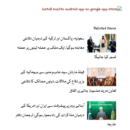
Related items
سعودیہ، پاکستان اور ترکیہ کے درمیان دفاعی
معاہدہ ہوگیا، ایک ملک پر حملہ تینوں پر حملہ
تصور کیا جائیگا
فیلڈ مارشل سید عاصم منیر سے صومالیہ کے
وزیر دفاع کی ملاقات، دونوں ممالک کا دفاعی
تعاون مزید مضبوط بنانے پر اتفاق
آبنائے ہرمز پر پیشرفت سے ایران اور امریکا کے
درمیان مذاکرات کی راہ ہموار ہوگی: ترجمان دفتر
خارجہ