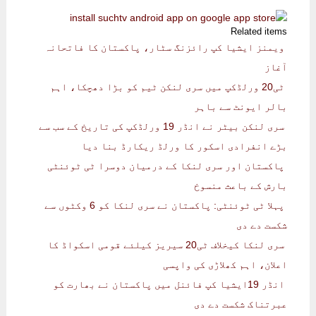
Related items
ویمنز ایشیا کپ رائزنگ سٹار، پاکستان کا فاتحانہ
آغاز
ٹی20 ورلڈکپ میں سری لنکن ٹیم کو بڑا دھچکا، اہم
بالر ایونٹ سے باہر
سری لنکن بیٹر نے انڈر 19 ورلڈکپ کی تاریخ کے سب سے
بڑے انفرادی اسکور کا ورلڈ ریکارڈ بنا دیا
پاکستان اور سری لنکا کے درمیان دوسرا ٹی ٹوئنٹی
بارش کے باعث منسوخ
پہلا ٹی ٹوئنٹی: پاکستان نے سری لنکا کو 6 وکٹوں سے
شکست دے دی
سری لنکا کیخلاف ٹی20 سیریز کیلئے قومی اسکواڈ کا
اعلان، اہم کھلاڑی کی واپسی
انڈر 19ایشیا کپ فائنل میں پاکستان نے بھارت کو
عبرتناک شکست دے دی