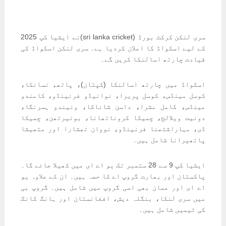
سری لنکن کرکٹ بورڈ (sri lanka cricket)نے ایشیا کپ 2025
کے لیے اسکواڈ کا اعلان کردیا ہے۔ سری لنکن اسکواڈ کی
قیادت چارتھ اسالنکا کریں گے۔
اسکواڈ میں چارتھ اسالنکا (کپتان)، پاتھم نسانکا،
کوسل مینڈس، کوسل پریرا، نوانیڈو فرنینڈو، کامندو
مینڈس، کامل مشرا، داسن شاناکا، ونیندو ہسرنگا،
دونیت ویلالج، چمیکا کروناتھانا، بونیرتھن، چمیکا
ڈی، مہاراشتھنا فرنینڈو، نووان تھشارا اور متھیشا
پاتھیرانا شامل ہیں۔
ایشیا کپ 9 سے 28 ستمبر تک یو اے ای میں کھیلا جائے گا۔
پاکستان اور بھارت گروپ اے کا حصہ ہیں۔ ان کے علاوہ یو
اے ای اور عمان بھی اسی گروپ میں شامل ہیں۔ گروپ بی
میں سری لنکا، بنگلہ دیش، افغانستان اور ہانگ کانگ
کی ٹیمیں شامل ہیں۔