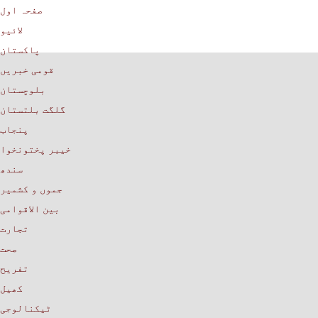
صفحہ اول
لائیو
پاکستان
قومی خبریں
بلوچستان
گلگت بلتستان
پنجاب
خیبر پختونخوا
سندھ
جموں و کشمیر
بین الاقوامی
تجارت
صحت
تفریح
کھیل
ٹیکنالوجی