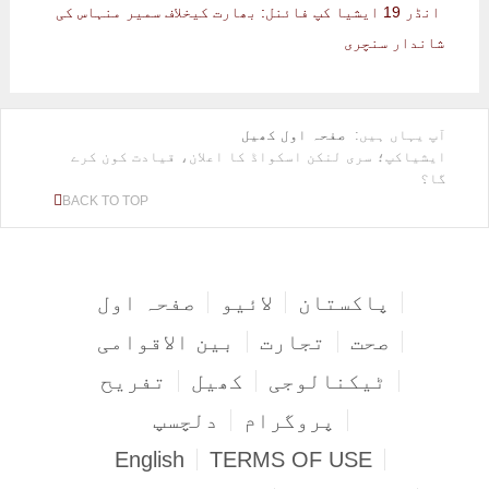
انڈر 19 ایشیا کپ فائنل: بھارت کیخلاف سمیر منہاس کی
شاندار سنچری
آپ یہاں ہیں:
صفحہ اول
کھیل
ایشیاکپ؛ سری لنکن اسکواڈ کا اعلان، قیادت کون کرے
گا؟
BACK TO TOP
پاکستان
لائیو
صفحہ اول
صحت
تجارت
بین الاقوامی
ٹیکنالوجی
کھیل
تفریح
پروگرام
دلچسپ
English
TERMS OF USE