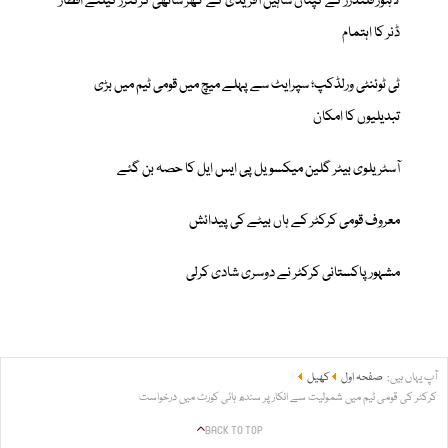
لاہور قلندرز کے کپتان شاہین آفریدی کے گھر ساتھی کرکٹرز کیلئے افطار
ڈنر کا اہتمام
ٹی ٹوئنٹی ورلڈکپ؛ سپرایٹ سے پہلے میچ میں قومی ٹیم میں بڑی
تبدیلیوں کا امکان
آسٹریلوی بیٹر گلین میکسویل پی ایس ایل کا حصہ بن گئے
معروف قومی کرکٹر کے ہاں بیٹے کی پیدائش
مشہور پاکستانی کرکٹر نے دوسری شادی کرلی
آپ یہاں ہیں:
صفحہ اول
کھیل
کرکٹر کی قومی ٹیم میں شمولیت سے انکار پر سندھ ہائی کورٹ میں درخواست
BACK TO TOP