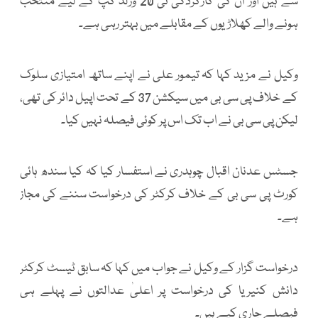
سے ہیں اور ان کی کارکردگی ٹی 20 ورلڈ کپ کے لیے منتخب
ہونے والے کھلاڑیوں کے مقابلے میں بہتر رہی ہے۔
وکیل نے مزید کہا کہ تیمور علی نے اپنے ساتھ امتیازی سلوک
کے خلاف پی سی بی میں سیکشن 37 کے تحت اپیل دائر کی تھی،
لیکن پی سی بی نے اب تک اس پر کوئی فیصلہ نہیں کیا۔
جسٹس عدنان اقبال چوہدری نے استفسار کیا کہ کیا سندھ ہائی
کورٹ پی سی بی کے خلاف کرکٹر کی درخواست سننے کی مجاز
ہے۔
درخواست گزار کے وکیل نے جواب میں کہا کہ سابق ٹیسٹ کرکٹر
دانش کنیریا کی درخواست پر اعلیٰ عدالتوں نے پہلے ہی
فیصلے جاری کیے ہیں۔