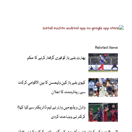
Related items
بھارت بلے باز کو فوری گرفتار کرنے کا حکم
کیوی بلے باز کین ولیمسن کا بین الاقوامی کرکٹ
سے ریٹائرمنٹ کا اعلان
وائرل ویڈیو میں وارنر نے ٹیم ڈائریکٹر سےکیا کہا؟
کرکٹر نے وضاحت کردی