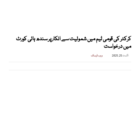
کرکٹر کی قومی ٹیم میں شمولیت سے انکار پر سندھ ہائی کورٹ
میں درخواست
اگست 25, 2025
ویب ڈیسک