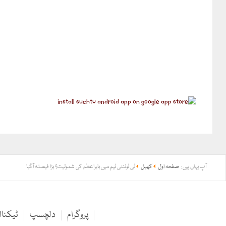
آپ یہاں ہیں:
صفحہ اول
کھیل
ٹی ٹوئنٹی ٹیم میں بابراعظم کی شمولیت؟ بڑا فیصلہ آگیا
پروگرام
دلچسپ
ٹیکنا