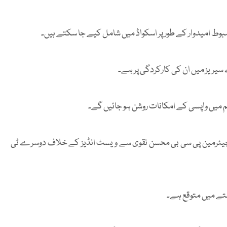
ضبوط امیدوار کے طور پر اسکواڈ میں شامل کیے جا سکتے ہیں۔
سیریز میں ان کی کارکردگی پر ہے۔
ٹیم میں واپسی کے امکانات روشن ہو جائیں گے۔
ہ چیئرمین پی سی بی محسن نقوی سے ویسٹ انڈیز کے خلاف دوسرے ٹی
تے میں متوقع ہے۔