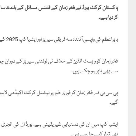
کر دیا ہے۔
بابراعظم کی واپسی آئندہ سہ فریقی سیریز اور ایشیا کپ 2025 کے لیے متوقع ہے۔
فخر زمان کو ویسٹ انڈیز کے خلاف ٹی ٹوئنٹی سیریز کے دوران
سے بھی باہر ہو چکے ہیں۔
پی سی بی نے فخر زمان کو فوری طور پر نیشنل کرکٹ اکیڈمی لا
گے۔
ایشیا کپ میں ان کی دستیابی غیر یقینی ہے، بورڈ ان کی انجری
بھی تیار کیے جا رہے ہیں۔