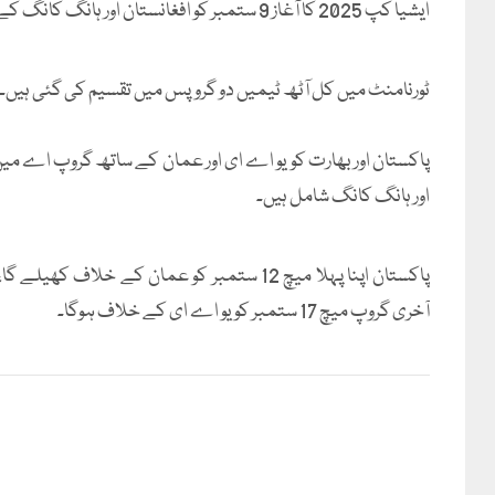
ایشیا کپ 2025 کا آغاز 9 ستمبر کو افغانستان اور ہانگ کانگ کے درمیان گروپ بی کے مقابلے سے ہوگا۔
ٹورنامنٹ میں کل آٹھ ٹیمیں دو گروپس میں تقسیم کی گئی ہیں۔
پاکستان اور بھارت کو یو اے ای اور عمان کے ساتھ گروپ اے میں
اور ہانگ کانگ شامل ہیں۔
آخری گروپ میچ 17 ستمبر کو یو اے ای کے خلاف ہوگا۔