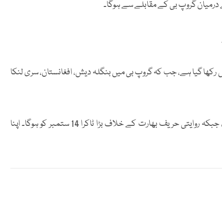
 رکھا گیا ہے، جب کہ گروپ بی میں بنگلہ دیش، افغانستان، سری لنکا
پاکستان اپنا پہلا میچ 12 ستمبر کو عمان کے خلاف کھیلے گا، جبکہ روایتی حریف بھارت کے خلاف بڑا ٹاکرا 14 ستمبر کو ہوگا۔ اپنا