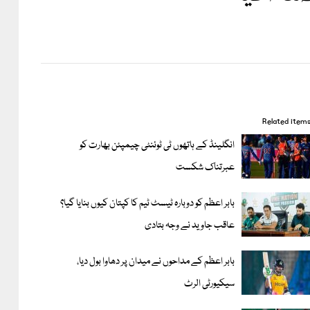
Related item
انگلینڈ کے ہاتھوں ٹی ٹوئنٹی چیمپئن بھارت کو
عبرتناک شکست
بابر اعظم کو دوبارہ ٹیسٹ ٹیم کا کپتان کیوں بنایا گیا؟
عاقب جاوید نے وجہ بتادی
بابر اعظم کے مداحوں نے میدان پر دھاوا بول دیا،
سیکیورٹی الرٹ