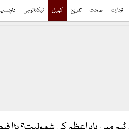
تجارت
صحت
تفریح
کھیل
ٹیکنالوجی
دلچسپ
 ٹیم میں بابراعظم کی شمولیت؟ بڑا فی