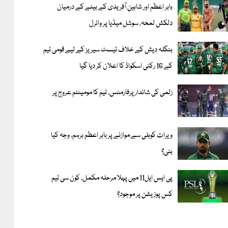
بابر اعظم اور شاہین آفریدی کے بیٹے کے درمیان
دلکش لمحہ، سوشل میڈیا پر وائرل
بنگلہ دیش کے خلاف ٹیسٹ سیریز کے لیے قومی ٹیم
کے 16 رکنی اسکواڈ کا اعلان کر دیا گیا
زلمی کی شاندار پرفارمنس، ٹیم کا مومینٹم عروج پر
ویرات کوہلی سے موازنے پر بابر اعظم برہم، وجہ کیا
بنی؟
پی ایس ایل11 میں پہلا مرحلہ مکمل، کون سی ٹیم
کس پوزیشن پر موجود؟