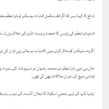
ذرائع کا کہنا ہے کہ اگر فخر مکمل فٹ نہ ہو سکے تو بابراعظم م
تاہم بابراعظم کی واپسی کا انحصار ویسٹ انڈیز کے خلاف ون ڈے 
اگر وہ سلیکٹرز کو متاثر کرنے میں کامیاب ہو جاتے ہیں تو ان کی 
حال ہی میں بابراعظم نے محمد رضوان اور نسیم شاہ کے ہمرا
ٹوئنٹی میچ کے دوران ملاقات بھی کی تھی۔
ایشیا کپ کے لیے حتمی اسکواڈ کا اعلان اگست کے دوسرے ہف