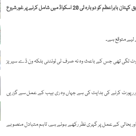
پاکستان کرکٹ بورڈ نے فخر زمان کے فٹنس مسائل کے باعث سابق کپتان بابراعظم کو دوبارہ ٹی 20 اسکواڈ میں شامل کرنے پر غور شروع
 چوٹ لگی تھی جس کے باعث وہ نہ صرف ٹی ٹوئنٹی بلکہ ون ڈے سیریز
ہور رپورٹ کرنے کی ہدایت کی ہے جہاں وہ ری ہیب کے عمل سے گزریں
 اور بحالی کے عمل پر گہری نظر رکھے ہوئے ہے، تاہم متبادل منصوبے