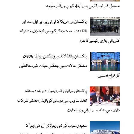
حصول کے لیے لازمی ہے، آر-4 گروپ وزرائے خارجہ
پاکستان اور امریکا کا ٹی ٹی پی، بی ایل اے اور
القاعدہ سمیت دیگر گروہوں کیخلاف مشترکہ
کارروائی جاری رکھنے کا عزم
پاکستان وائلڈ لائف پروٹیکشن ایوارڈز 2026:
مشکل حالات میں جنگلی حیات کے محافظوں
کو خراجِ تحسین
پاکستان اورایران کے درمیان دیرینہ دوستانہ
تعلقات ہیں، اس دوستی کوپائیدار معاشی شراکت
داری میں بدلنا ہے: ایرانی وزیر تجارت
سعودی عرب کی نئی ایئرلائن ‘ریاض ایئر’ کا