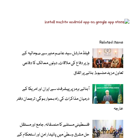
Related items
فیلڈ مارشل سید عاصم منیر سے صومالیہ کے
وزیر دفاع کی ملاقات، دونوں ممالک کا دفاعی
تعاون مزید مضبوط بنانے پر اتفاق
آبنائے ہرمز پر پیشرفت سے ایران اور امریکا کے
درمیان مذاکرات کی راہ ہموار ہوگی: ترجمان دفتر
خارجہ
فلسطینی مسئلے کا منصفانہ، جامع اور مستقل
حل مشرق وسطیٰ میں پائیدار امن اور استحکام کے