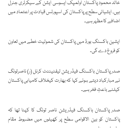
خالد محمود پاکستان اولمپک ایسوسی ایشن کے سیکرٹری جنرل
ہیں، ایشیائی سطح پر پاکستان کی اسپورٹس قیادت پر اعتماد میں
اضافے کا مظہر ہے۔
ایشین باکسنگ بورڈ میں پاکستان کی شمولیت خطے میں تعاون
کو فروغ دے گی۔
صدر پاکستان باکسنگ فیڈریشن لیفٹیننٹ کرنل (ر) ناصرتونگ
نے مبارکباد دیتے ہوئے کہا کہ بھارت کیخلاف کامیابی پاکستان
کیلئے باعثِ فخر ہے۔
صدر پاکستان باکسنگ فیڈریشن ناصر تونگ کا کہنا تھا کہ
پاکستان کو بین الاقوامی سطح پر کھیلوں میں مضبوط مقام