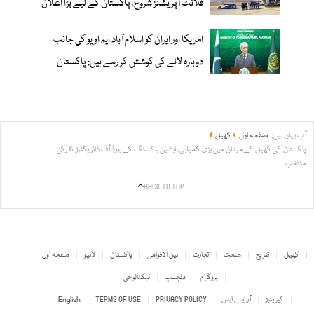
فلائٹ آپریشنز شروع، پاکستان کے لیے بڑا اعلان
امریکا اور ایران کو اسلام آباد ایم او یو کی جانب
دوبارہ لانے کی کوشش کر رہے ہیں: پاکستان
آپ یہاں ہیں:
صفحہ اول
کھیل
پاکستان کی کھیل کے میدان میں بڑی کامیابی، ایشین باکسنگ کے بورڈ آف ڈائریکٹرز کا رکن
منتخب
BACK TO TOP
کھیل
تفریح
صحت
تجارت
بین الاقوامی
پاکستان
لائیو
صفحہ اول
پروگرام
دلچسپ
ٹیکنالوجی
کیریئرز
آر ایس ایس
PRIVACY POLICY
TERMS OF USE
English