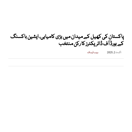
پاکستان کی کھیل کے میدان میں بڑی کامیابی، ایشین باکسنگ
کے بورڈ آف ڈائریکٹرز کا رکن منتخب
اگست 2, 2025
ویب ڈیسک