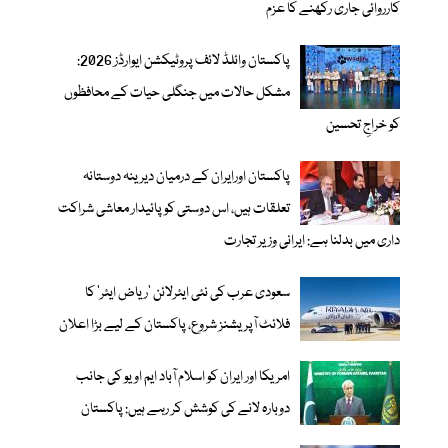
کارروائی جاری رکھنے کا عزم
پاکستان وائلڈ لائف پروٹیکشن ایوارڈز 2026:
مشکل حالات میں جنگلی حیات کے محافظوں
کو خراجِ تحسین
پاکستان اورایران کے درمیان دیرینہ دوستانہ
تعلقات ہیں، اس دوستی کوپائیدار معاشی شراکت
داری میں بدلنا ہے: ایرانی وزیر تجارت
سعودی عرب کی نئی ایئرلائن ‘ریاض ایئر’ کا
فلائٹ آپریشنز شروع، پاکستان کے لیے بڑا اعلان
امریکا اور ایران کو اسلام آباد ایم او یو کی جانب
دوبارہ لانے کی کوشش کر رہے ہیں: پاکستان