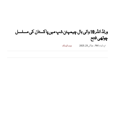
ورلڈ انڈر 19 والی بال چیمپئن شپ میں پاکستان کی مسلسل
چوتھی فتح
اپ ڈیٹ:
1 PM , جولائی 29, 2025
ویب ڈیسک