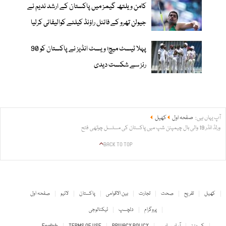
کامن ویلتھ گیمز میں پاکستان کے ارشد ندیم نے
جیولن تھرو کے فائنل راؤنڈ کیلئے کوالیفائی کرلیا
پہلا ٹیسٹ میچ؛ ویسٹ انڈیز نے پاکستان کو 90
رنز سے شکست دیدی
آپ یہاں ہیں:
صفحہ اول
کھیل
ورلڈ انڈر 19 والی بال چیمپئن شپ میں پاکستان کی مسلسل چوتھی فتح
BACK TO TOP
کھیل
تفریح
صحت
تجارت
بین الاقوامی
پاکستان
لائیو
صفحہ اول
پروگرام
دلچسپ
ٹیکنالوجی
کیریئرز
آر ایس ایس
PRIVACY POLICY
TERMS OF USE
English