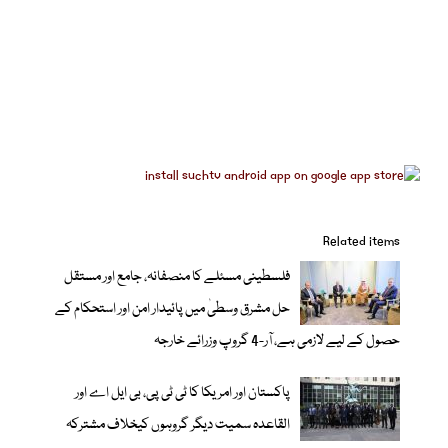
Related items
فلسطینی مسئلے کا منصفانہ، جامع اور مستقل
حل مشرق وسطیٰ میں پائیدار امن اور استحکام کے
حصول کے لیے لازمی ہے، آر-4 گروپ وزرائے خارجہ
پاکستان اور امریکا کا ٹی ٹی پی، بی ایل اے اور
القاعدہ سمیت دیگر گروہوں کیخلاف مشترکہ