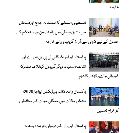
خارجہ
فلسطینی مسئلے کا منصفانہ، جامع اور مستقل
حل مشرق وسطیٰ میں پائیدار امن اور استحکام کے
حصول کے لیے لازمی ہے، آر-4 گروپ وزرائے خارجہ
پاکستان اور امریکا کا ٹی ٹی پی، بی ایل اے اور
القاعدہ سمیت دیگر گروہوں کیخلاف مشترکہ
کارروائی جاری رکھنے کا عزم
پاکستان وائلڈ لائف پروٹیکشن ایوارڈز 2026:
مشکل حالات میں جنگلی حیات کے محافظوں
کو خراجِ تحسین
پاکستان اورایران کے درمیان دیرینہ دوستانہ