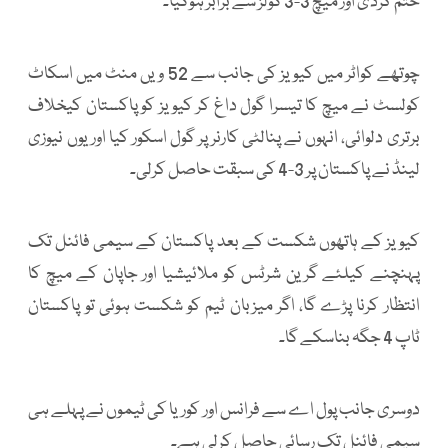
ختم کردی اور میچ 3-3 گولز سے برابر ہوگیا۔
چوتھے کواٹر میں کیویز کی جانب سے 52 ویں منٹ میں اسکاٹ
کولسٹ نے میچ کا تیسرا گول داغ کر کیویز کو پاکستان کیخلاف
برتری دلوائی، انہوں نے پنالٹی کارنر پر گول اسکور کیا اور یوں نیوزی
لینڈ نے پاکستان پر 3-4 کی سبقت حاصل کرلی۔
کیویز کے ہاتھوں شکست کے بعد پاکستان کے سیمی فائنل تک
پہنچنے کیلئے گرین شرٹس کو ملائیشیا اور جاپان کے میچ کا
انتظار کرنا پڑے گا، اگر میزبان ٹیم کو شکست ہوئی تو پاکستان
ٹاپ 4 جگہ بناسکے گا۔
دوسری جانب پول اے سے فرانس اور کوریا کی ٹیموں نے پہلے ہی
سیمی فائنل تک رسائی حاصل کرلی ہے۔