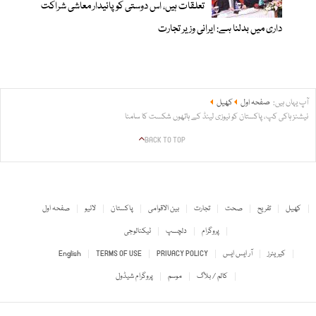
تعلقات ہیں، اس دوستی کوپائیدار معاشی شراکت
داری میں بدلنا ہے: ایرانی وزیر تجارت
آپ یہاں ہیں:
صفحہ اول
کھیل
نیشنز ہاکی کپ، پاکستان کو نیوزی لینڈ کے ہاتھوں شکست کا سامنا
BACK TO TOP
کھیل
تفریح
صحت
تجارت
بین الاقوامی
پاکستان
لائیو
صفحہ اول
پروگرام
دلچسپ
ٹیکنالوجی
کیریئرز
آر ایس ایس
PRIVACY POLICY
TERMS OF USE
English
کالم / بلاگ
موسم
پروگرام شیڈول