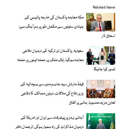
Related items
مکہ معاہدہ پاکستان کی خارجہ پالیسی کے
بنیادی ستونوں سے مکمل طور پر ہم آہنگ ہے:
اسحاق ڈار
سعودیہ، پاکستان اور ترکیہ کے درمیان دفاعی
معاہدہ ہوگیا، ایک ملک پر حملہ تینوں پر حملہ
تصور کیا جائیگا
فیلڈ مارشل سید عاصم منیر سے صومالیہ کے
وزیر دفاع کی ملاقات، دونوں ممالک کا دفاعی
تعاون مزید مضبوط بنانے پر اتفاق
آبنائے ہرمز پر پیشرفت سے ایران اور امریکا کے
درمیان مذاکرات کی راہ ہموار ہوگی: ترجمان دفتر