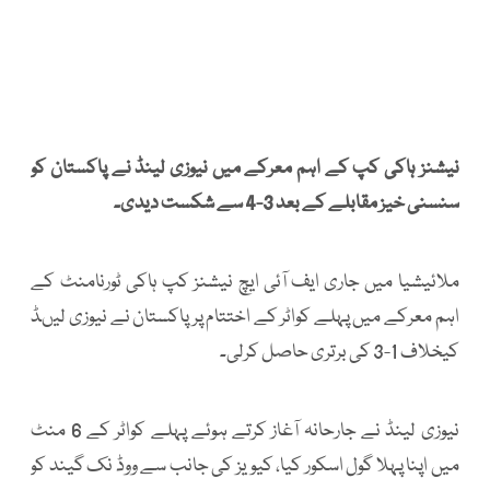
نیشنز ہاکی کپ کے اہم معرکے میں نیوزی لینڈ نے پاکستان کو
سنسنی خیز مقابلے کے بعد 3-4 سے شکست دیدی۔
ملائیشیا میں جاری ایف آئی ایچ نیشنز کپ ہاکی ٹورنامنٹ کے
اہم معرکے میں پہلے کواٹر کے اختتام پر پاکستان نے نیوزی لیںڈ
کیخلاف 1-3 کی برتری حاصل کرلی۔
نیوزی لینڈ نے جارحانہ آغاز کرتے ہوئے پہلے کواٹر کے 6 منٹ
میں اپنا پہلا گول اسکور کیا، کیویز کی جانب سے ووڈ نک گیند کو