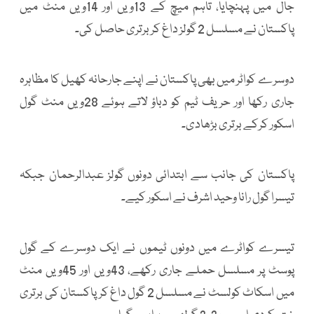
جال میں پہنچایا، تاہم میچ کے 13ویں اور 14ویں منٹ میں
پاکستان نے مسلسل 2 گولز داغ کر برتری حاصل کی۔
دوسرے کواٹر میں بھی پاکستان نے اپنے جارحانہ کھیل کا مظاہرہ
جاری رکھا اور حریف ٹیم کو دباؤ لاتے ہوئے 28ویں منٹ گول
اسکور کرکے برتری بڑھادی۔
پاکستان کی جانب سے ابتدائی دونوں گولز عبدالرحمان جبکہ
تیسرا گول رانا وحید اشرف نے اسکور کیے۔
تیسرے کواٹرے میں دونوں ٹیموں نے ایک دوسرے کے گول
پوسٹ پر مسلسل حملے جاری رکھے، 43ویں اور 45ویں منٹ
میں اسکاٹ کولسٹ نے مسلسل 2 گول داغ کر پاکستان کی برتری