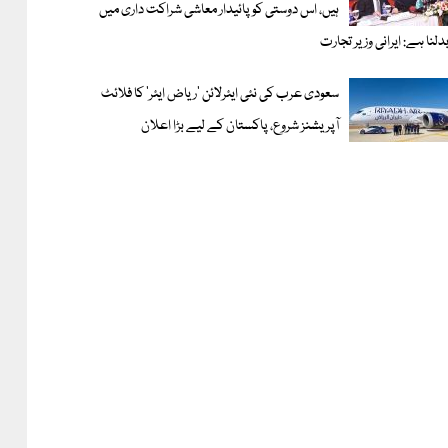
ہیں، اس دوستی کوپائیدار معاشی شراکت داری میں
دلنا ہے: ایرانی وزیر تجارت
سعودی عرب کی نئی ایئرلائن ‘ریاض ایئر’ کا فلائٹ
آپریشنز شروع، پاکستان کے لیے بڑا اعلان