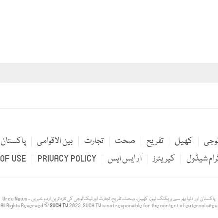
لوجی
کھیل
تفریح
صحت
تجارت
بین الاقوامی
پاکستان
رام شیڈول
کیریئرز
آر ایس ایس
PRIVACY POLICY
OF USE
Urdu News - پاکستان اور دنیا بھر سے بریکنگ نیوز، کھیل، صحت، تفریح، تجارت اور ٹیکنالوجی کی تازہ ترین اردو خبریں
All Rights Reserved ©
SUCH TV
2023. SUCH TV is not responsible for the content of external sites.