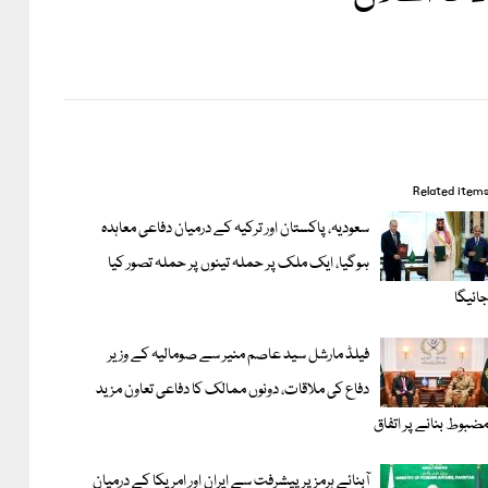
Related item
سعودیہ، پاکستان اور ترکیہ کے درمیان دفاعی معاہدہ
ہوگیا، ایک ملک پر حملہ تینوں پر حملہ تصور کیا
ائیگا
فیلڈ مارشل سید عاصم منیر سے صومالیہ کے وزیر
دفاع کی ملاقات، دونوں ممالک کا دفاعی تعاون مزید
ضبوط بنانے پر اتفاق
آبنائے ہرمز پر پیشرفت سے ایران اور امریکا کے درمیان