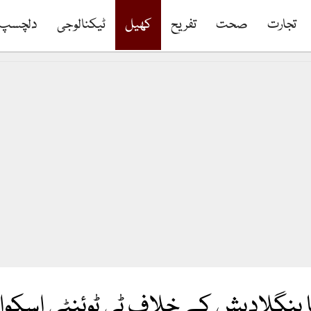
تجارت
صحت
تفریح
کھیل
ٹیکنالوجی
دلچسپ
 بنگلادیش کے خلاف ٹی ٹوئنٹی اسکواڈ