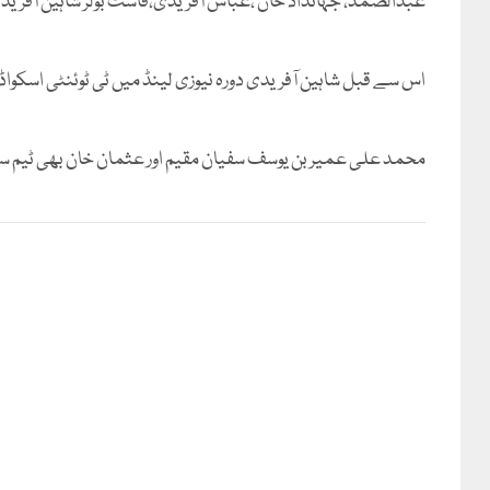
عبدالصمد، جہانداد خان ،عباس آفریدی،فاسٹ بولر شاہین آفریدی 
اس سے قبل شاہین آفریدی دورہ نیوزی لینڈ میں ٹی ٹوئنٹی اسکوا
محمد علی عمیر بن یوسف سفیان مقیم اور عثمان خان بھی ٹیم 