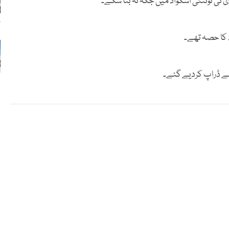
ٹی ٹوئنٹی اسکواڈ میں جگہ نہ بنا سکے۔
ب
ڈ کا حصہ تھے۔
سے ڈراپ کردیے گئے۔