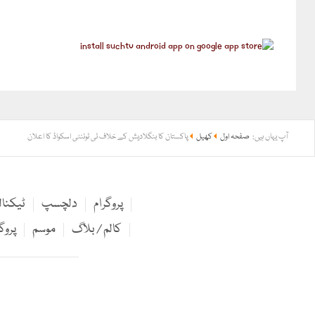
آپ یہاں ہیں:
صفحہ اول
کھیل
پاکستان کا بنگلادیش کے خلاف ٹی ٹوئنٹی اسکواڈ کا اعلان
پروگرام
دلچسپ
ٹیکنا
کالم / بلاگ
موسم
پروگ