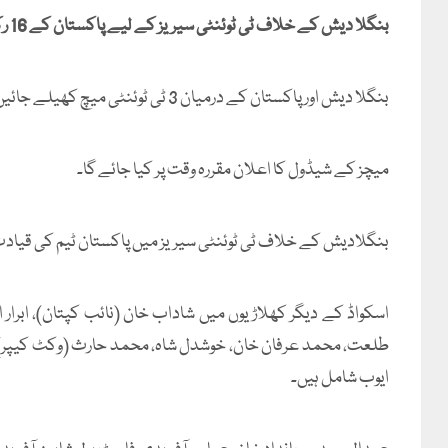
بنگلا دیش کے خلاف ٹی ٹوئنٹی سیریز کے لیے پاکستان کے 16 رکنی اسکواڈ کا اعلان کر دیا گیا۔
بنگلا دیش اور پاکستان کے درمیان 3 ٹی ٹوئنٹی میچ کھیلے جائیں گے اور تینوں ہی لاہور میں ہوں گے۔
میچز کے شیڈول کا اعلان مقررہ وقت پر کیا جائے گا۔
بنگلادیش کے خلاف ٹی ٹوئنٹی سیریز میں پاکستان ٹیم کی قیاد
اسکواڈ کے دیگر کھلاڑیوں میں شاداب خان (نائب کپتان)، ابرار
طلعت، محمد عرفان خان، خوشدل شاہ، محمد حارث (وکٹ کیپر)، م
ایوب شامل ہیں۔