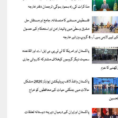
مذاکرات کی راہ ہموار ہوگی: ترجمان دفتر خارجہ
فلسطینی مسئلے کا منصفانہ، جامع اور مستقل حل
مشرق وسطیٰ میں پائیدار امن اور استحکام کے حصول
ے لیے لازمی ہے، آر-4 گروپ وزرائے خارجہ
پاکستان اور امریکا کا ٹی ٹی پی، بی ایل اے اور القاعدہ
سمیت دیگر گروہوں کیخلاف مشترکہ کارروائی جاری
کھنے کا عزم
پاکستان وائلڈ لائف پروٹیکشن ایوارڈز 2026: مشکل
حالات میں جنگلی حیات کے محافظوں کو خراجِ
حسین
پاکستان اورایران کے درمیان دیرینہ دوستانہ تعلقات