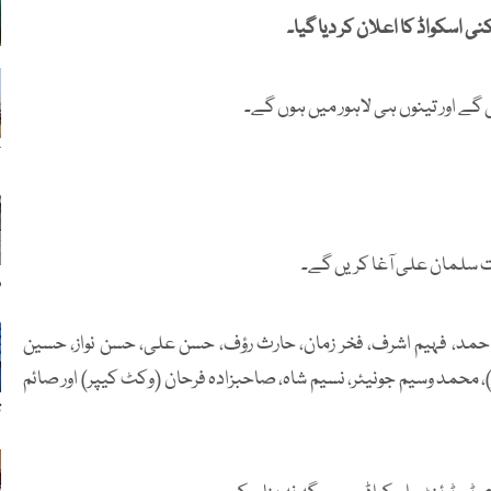
ک
ت سلمان علی آغا کریں گے۔
ر
 احمد، فہیم اشرف، فخر زمان، حارث رؤف، حسن علی، حسن نواز، حسین
حمد وسیم جونیئر، نسیم شاہ، صاحبزادہ فرحان (وکٹ کیپر) اور صائم
ت