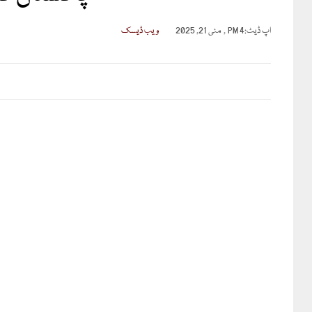
اپ ڈیٹ:
4 PM , مئی 21, 2025
ویب ڈیسک