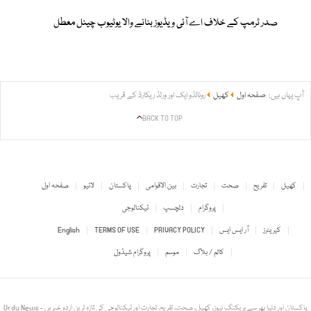
صدر ٹرمپ کے خلاف اے آئی ویڈیوز بنانے والا یوٹیوب چینل معطل
آپ یہاں ہیں:
صفحہ اول
کھیل
رونالڈو ایک اور ورلڈ ریکارڈ کے قریب
BACK TO TOP
کھیل
تفریح
صحت
تجارت
بین الاقوامی
پاکستان
لائیو
صفحہ اول
پروگرام
دلچسپ
ٹیکنالوجی
کیریئرز
آر ایس ایس
PRIVACY POLICY
TERMS OF USE
English
کالم / بلاگ
موسم
پروگرام شیڈول
Urdu News - پاکستان اور دنیا بھر سے بریکنگ نیوز، کھیل، صحت، تفریح، تجارت اور ٹیکنالوجی کی تازہ ترین اردو خبریں