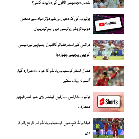
شمار، مجموعی اثاثوں کی مالیت کتنی؟
یوٹیوب کی کم معیار اور غیر مؤثر مواد سے متعلق
مونیٹائزیشن پالیسی میں اہم تبدیلیاں
فرانس کے اسٹار فٹبالر کائلیان ایمباپے نے میسی
کو بھی پیچھے چھوڑ دیا
فٹبال اسٹار کرسٹیانو رونالڈو کا خواب ادھورا رہ گیا،
آنسو نہ روک سکے
یوٹیوب شارٹس صارفین کیلئے بڑی خبر، نئے فیچرز
متعارف
فیفا ورلڈ کپ میں کرسٹیانو رونالڈو نے تاریخ رقم کر
دی