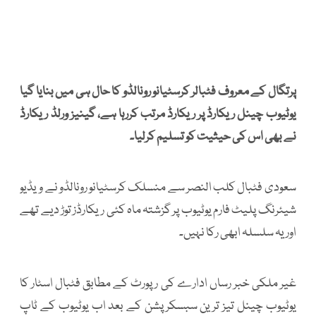
پرتگال کے معروف فٹبالر کرسٹیانو رونالڈو کا حال ہی میں بنایا گیا
یوٹیوب چینل ریکارڈ پر ریکارڈ مرتب کررہا ہے، گینیز ورلڈ ریکارڈ
نے بھی اس کی حیثیت کو تسلیم کرلیا۔
سعودی فٹبال کلب النصر سے منسلک کرسٹیانو رونالڈو نے ویڈیو
شیئرنگ پلیٹ فارم یوٹیوب پر گزشتہ ماہ کئی ریکارڈز توڑ دیے تھے
اور یہ سلسلہ ابھی رکا نہیں۔
غیر ملکی خبر رساں ادارے کی رپورٹ کے مطابق فٹبال اسٹار کا
یوٹیوب چینل تیز ترین سبسکرپشن کے بعد اب یوٹیوب کے ٹاپ