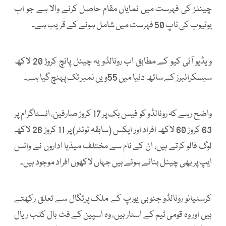
چینلز کی فہرست میں نمایاں مقام حاصل کرنے والا ہے جو اب
یوٹیوب کی ٹاپ 50 فہرست میں شامل ہونے کے قریب ہے۔
ویڈیو آئی کیو کے مطابق اب رونالڈو یہ چینل پانچ کروڑ 20 لاکھ
سبسکرائبرز کے ساتھ دنیا میں 55ویں نمبر تک پہنچ گیا ہے۔
واضح رہے کہ رونالڈو کو فیس بک پر 17 کروڑ صارفین، انسٹاگرام پر
63 کروڑ 60 لاکھ افراد اور ایکس (سابقہ ٹوئٹر) پر 11 کروڑ 26 لاکھ
لوگ فالو کرتے ہیں، ان کے نام سے مختلف میڈیا اداروں نے واٹس
ایپ پر بھی چینل بنائے ہوئے ہیں جہاں لاکھوں افراد موجود ہیں۔
کرسٹیانو رونالڈو جنوبی یورپ کے ملک پرتگال سے تعلق رکھتے
ہیں اور وہ قومی ٹیم کے اسٹار ہیں، وہ اسپین کے فٹ بال کلب ریال