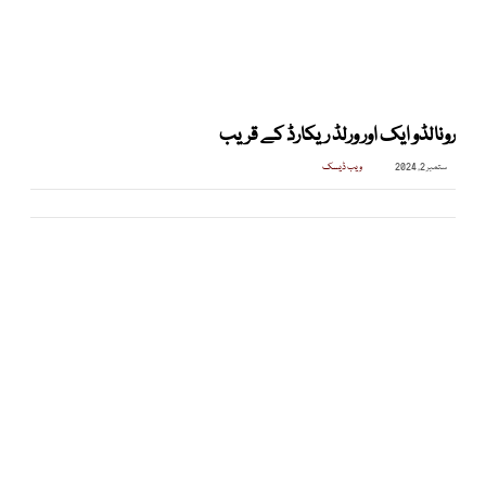
رونالڈو ایک اور ورلڈ ریکارڈ کے قریب
ستمبر 2, 2024
ویب ڈیسک