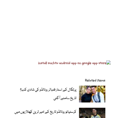
Related items
پرتگال کے اسٹار فٹبالر رونالڈو کی شادی کب؟
تاریخ سامنے آگئی
کرسٹیانو رونالڈو تاریخ کے امیر ترین کھلاڑیوں میں