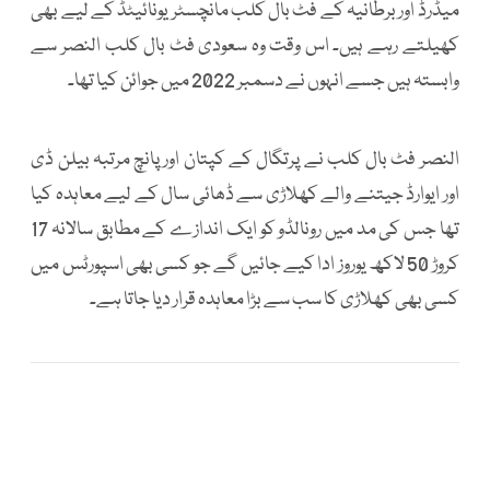
میڈرڈ اور برطانیہ کے فٹ بال کلب مانچسٹر یونائیٹڈ کے لیے بھی
کھیلتے رہے ہیں۔ اس وقت وہ سعودی فٹ بال کلب النصر سے
وابستہ ہیں جسے انہوں نے دسمبر 2022 میں جوائن کیا تھا۔
النصر فٹ بال کلب نے پرتگال کے کپتان اور پانچ مرتبہ بیلن ڈی
اور ایوارڈ جیتنے والے کھلاڑی سے ڈھائی سال کے لیے معاہدہ کیا
تھا جس کی مد میں رونالڈو کو ایک اندازے کے مطابق سالانہ 17
کروڑ 50 لاکھ یوروز ادا کیے جائیں گے جو کسی بھی اسپورٹس میں
کسی بھی کھلاڑی کا سب سے بڑا معاہدہ قرار دیا جاتا ہے۔