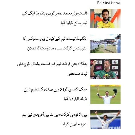
Related items
فاسٹ بولر محمد عامر کو دی ہنڈریڈ لیگ کے
لیے سائن کرلیا گیا
انگلینڈ ٹیسٹ ٹیم کے کپتان بین اسٹوکس کا
انٹرنیشنل کرکٹ سے ریٹائرمنٹ کا اعلان
بنگلا دیش کرکٹ ٹیم کے فاسٹ بولنگ کوچ شان
ٹیٹ مستعفی
جیک کیلس کو 21 ویں صدی کا عظیم ترین
کرکٹر قرار دیا گیا
بین الاقوامی کرکٹ میں شاہین آفریدی نے اہم
اعزاز حاصل کر لیا