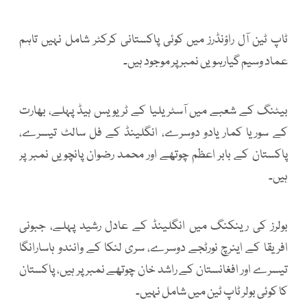
ٹاپ ٹین آل راؤنڈرز میں کوئی پاکستانی کرکٹر شامل نہیں تاہم
عماد وسیم گیارہویں نمبر پر موجود ہیں۔
بیٹنگ کے شعبے میں آسٹریلیا کے ٹریویس ہیڈ پہلے، بھارت
کے سوریا کمار یادو دوسرے، انگلینڈ کے فل سالٹ تیسرے،
پاکستان کے بابر اعظم چوتھے اور محمد رضوان پانچویں نمبر پر
ہیں۔
بولرز کی رینکنگ میں انگلینڈ کے عادل رشید پہلے، جبونی
افریقا کے اینرچ نورٹجے دوسرے، سری لنکا کے وانندو ہاسارانگا
تیسرے اور افغانستان کے راشد خان چوتھے نمبر پر ہیں، پاکستان
کا کوئی بولر ٹاپ ٹین میں شامل نہیں۔