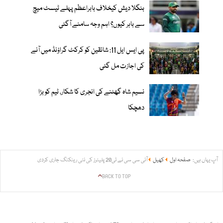
بنگلا دیش کیخلاف بابراعظم پہلے ٹیسٹ میچ
سے باہر کیوں؟ اہم وجہ سامنے آگئی
پی ایس ایل 11: شائقین کو کرکٹ گراؤنڈ میں آنے
کی اجازت مل گئی
نسیم شاہ گھٹنے کی انجری کا شکار، ٹیم کو بڑا
دھچکا
آپ یہاں ہیں:
صفحہ اول
کھیل
آئی سی سی نے ٹی20 پلیئرز کی نئی رینکنگ جاری کردی
BACK TO TOP