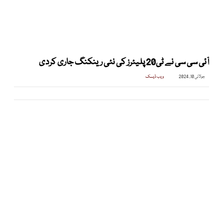
آئی سی سی نے ٹی20 پلیئرز کی نئی رینکنگ جاری کردی
جولائی 10, 2024
ویب ڈیسک