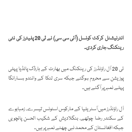
انٹرنیشنل کرکٹ کونسل (آئی سی سی) نے ٹی 20 پلیئرز کی نئی
رینکنگ جاری کردی۔
ٹی 20 آل راؤنڈرز کی رینکنگ میں بھارت کے ہارڈک پانڈیا پہلی
پوزیشن سے محروم ہوگئے جبکہ سری لنکا کے وانندو ہسارانگا
پہلے نمبر پر آگئے ہیں۔
آل راؤنڈرز میں آسٹریلیا کے مارکوس اسٹونس تیسرے، زمبابوے
کے سکندر رضا چوتھے، بنگلادیش کے شکیب الحسن پانچویں
جبکہ افغانستان کے محمد نبی چھٹے نمبر پر ہیں۔