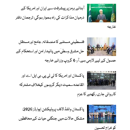
آبنائے ہرمز پر پیشرفت سے ایران اور امریکا کے
درمیان مذاکرات کی راہ ہموار ہوگی: ترجمان دفتر
خارجہ
فلسطینی مسئلے کا منصفانہ، جامع اور مستقل
حل مشرق وسطیٰ میں پائیدار امن اور استحکام کے
حصول کے لیے لازمی ہے، آر-4 گروپ وزرائے خارجہ
پاکستان اور امریکا کا ٹی ٹی پی، بی ایل اے اور
القاعدہ سمیت دیگر گروہوں کیخلاف مشترکہ
کارروائی جاری رکھنے کا عزم
پاکستان وائلڈ لائف پروٹیکشن ایوارڈز 2026:
مشکل حالات میں جنگلی حیات کے محافظوں
کو خراجِ تحسین