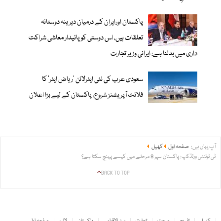
پاکستان اورایران کے درمیان دیرینہ دوستانہ
تعلقات ہیں، اس دوستی کوپائیدار معاشی شراکت
داری میں بدلنا ہے: ایرانی وزیر تجارت
سعودی عرب کی نئی ایئرلائن ‘ریاض ایئر’ کا
فلائٹ آپریشنز شروع، پاکستان کے لیے بڑا اعلان
آپ یہاں ہیں:
صفحہ اول
کھیل
ٹی ٹوئنٹی ورلڈکپ: پاکستان سپر 8 مرحلے میں کیسے پہنچ سکتا ہے؟
BACK TO TOP
کھیل
تفریح
صحت
تجارت
بین الاقوامی
پاکستان
لائیو
صفحہ اول