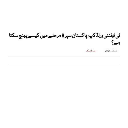
ٹی ٹوئنٹی ورلڈکپ: پاکستان سپر 8 مرحلے میں کیسے پہنچ سکتا
ہے؟
جون 13, 2024
ویب ڈیسک