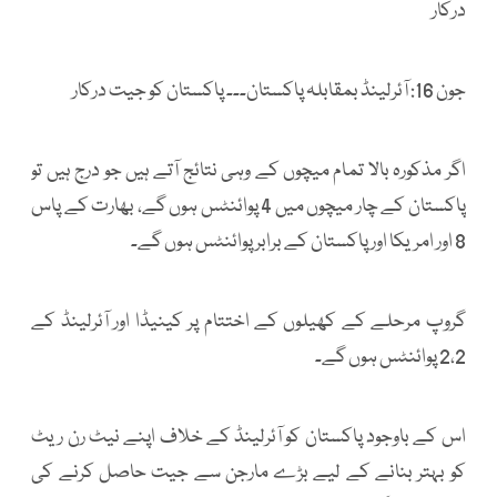
درکار
جون 16: آئرلینڈ بمقابلہ پاکستان۔۔۔ پاکستان کو جیت درکار
اگر مذکورہ بالا تمام میچوں کے وہی نتائج آتے ہیں جو درج ہیں تو
پاکستان کے چار میچوں میں 4 پوائنٹس ہوں گے، بھارت کے پاس
8 اور امریکا اور پاکستان کے برابر پوائنٹس ہوں گے۔
گروپ مرحلے کے کھیلوں کے اختتام پر کینیڈا اور آئرلینڈ کے
2،2 پوائنٹس ہوں گے۔
اس کے باوجود پاکستان کو آئرلینڈ کے خلاف اپنے نیٹ رن ریٹ
کو بہتر بنانے کے لیے بڑے مارجن سے جیت حاصل کرنے کی