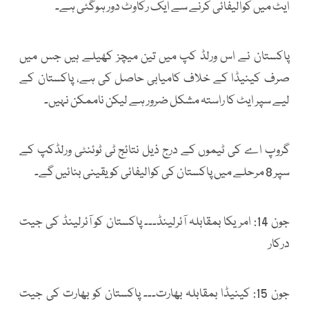
ایٹ میں کوالیفائی کرنے سے ایک رکاوٹ دور ہوگئی ہے۔
پاکستان نے اس ورلڈ کپ میں تین میچز کھیلے ہیں جس میں
صرف کینیڈا کے خلاف کامیابی حاصل کی ہے، پاکستان کے
لیے سپر ایٹ کا راستہ مشکل ضرور ہے لیکن ناممکن نہیں۔
گروپ اے کی ٹیموں کے درج ذیل نتائج ٹی ٹوئنٹی ورلڈکپ کے
سپر 8 مرحلے میں پاکستان کی کوالیفائی کو یقینی بنائیں گے۔
جون 14: امریکا بمقابلہ آئرلینڈ۔۔۔ پاکستان کو آئرلینڈ کی جیت
درکار
جون 15: کینیڈا بمقابلہ بھارت۔۔۔ پاکستان کو بھارت کی جیت