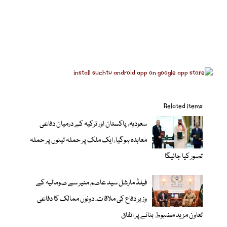
Related items
سعودیہ، پاکستان اور ترکیہ کے درمیان دفاعی
معاہدہ ہوگیا، ایک ملک پر حملہ تینوں پر حملہ
تصور کیا جائیگا
فیلڈ مارشل سید عاصم منیر سے صومالیہ کے
وزیر دفاع کی ملاقات، دونوں ممالک کا دفاعی
تعاون مزید مضبوط بنانے پر اتفاق