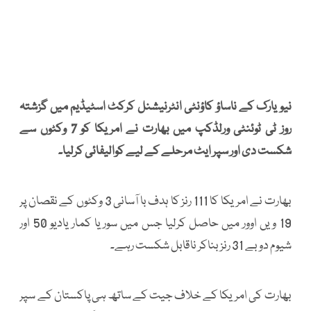
نیو یارک کے ناساؤ کاؤنٹی انٹرنیشنل کرکٹ اسٹیڈیم میں گزشتہ
روز ٹی ٹوئنٹی ورلڈکپ میں بھارت نے امریکا کو 7 وکٹوں سے
شکست دی اور سپر ایٹ مرحلے کے لیے کوالیفائی کرلیا۔
بھارت نے امریکا کا 111 رنز کا ہدف با آسانی 3 وکٹوں کے نقصان پر
19 ویں اوور میں حاصل کرلیا جس میں سوریا کمار یادیو 50 اور
شیوم دوبے 31 رنز بناکر ناقابل شکست رہے۔
بھارت کی امریکا کے خلاف جیت کے ساتھ ہی پاکستان کے سپر