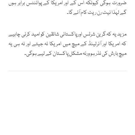
ضرورت ہوگی کیونکہ اس کے اور امریکا کے پوائنٹس برابر ہوں
گے لہٰذا نیٹ رن ریٹ کام آئے گا۔
مزید یہ کہ گرین شرٹس اور پاکستانی شائقین کو امید کرنی چاہیے
کہ امریکا اور آئرلینڈ کے میچ میں امریکا نہ جیتے اور نہ ہی یہ
میچ بارش کی نذر ہو ورنہ مشکل پاکستان کے لیے ہوگی۔