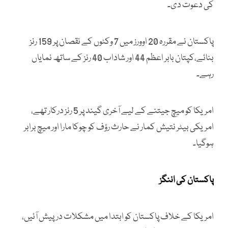
کی دعوت دی۔
پاکستان نے مقررہ 20 اوورز میں 7 وکٹوں کے نقصان پر 159 رنز
بنائے،کپتان بابر اعظم 44 اور شاداب 40 رنز کے ساتھ نمایاں
رہے۔
امریکا کو میچ جیتنے کے لیے آخری گیند پر 5 رنز درکار تھے،
امریکی بیٹر نتیش کمار نے حارث رؤف کو چوکا مارا اور میچ برابر
ہوگیا۔
پاکستان کی اننگز
امریکا کے خلاف پاکستان کو ابتدا میں مشکلات درپیش آئیں،