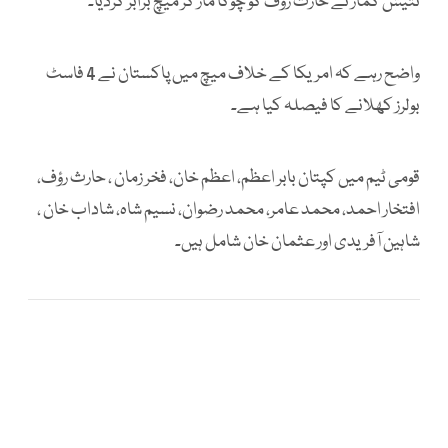
نتیش کمار نے حارث رؤف کو چوکا مار کر میچ برابر کردیا۔
واضح رہے کہ امریکا کے خلاف میچ میں پاکستان نے 4 فاسٹ
بولرز کھلانے کا فیصلہ کیا ہے۔
قومی ٹیم میں کپتان بابر اعظم، اعظم خان، فخر زمان ، حارث رؤف،
افتخار احمد، محمد عامر، محمد رضوان، نسیم شاہ، شاداب خان ،
شاہین آفریدی اور عثمان خان شامل ہیں۔