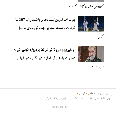
کارروائی جاری رکھنے کا عزم
پورٹ آف اسپین ٹیسٹ میں پاکستان ٹیم387 بنا
کر آؤٹ، ویسٹ انڈیز پر 43 رنز کی برتری حاصل
کرلی
آبنائے ہرمز امریکا کی شرائط پر دوبارہ کھلے گی نہ
دوسرے راستے کی اجازت دیں گے، مشیر ایرانی
سپریم لیڈر
آپ یہاں ہیں:
صفحہ اول
کھیل
ٹی 20 ورلڈکپ میں بڑا اپ سیٹ، امریکا نے سپر اوور میں پاکستان کو ہرا دیا
BACK TO TOP