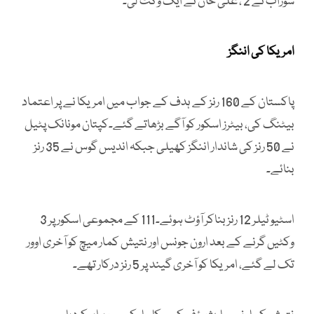
سوراب نے 2 ، علی خان نے ایک وکٹ لی۔
امریکا کی اننگز
پاکستان کے 160 رنز کے ہدف کے جواب میں امریکا نے پر اعتماد
بیٹنگ کی، بیٹرز اسکور کو آگے بڑھاتے گئے۔کپتان مونانک پٹیل
نے 50 رنز کی شاندار اننگز کھیلی جبکہ اندیس گوس نے 35 رنز
بنائے۔
اسٹیو ٹیلر 12 رنز بناکر آؤٹ ہوئے۔111 کے مجموعی اسکور پر 3
وکٹیں گرنے کے بعد ارون جونس اور نتیش کمار میچ کو آخری اوور
تک لے گئے، امریکا کو آخری گیند پر 5 رنز درکار تھے۔