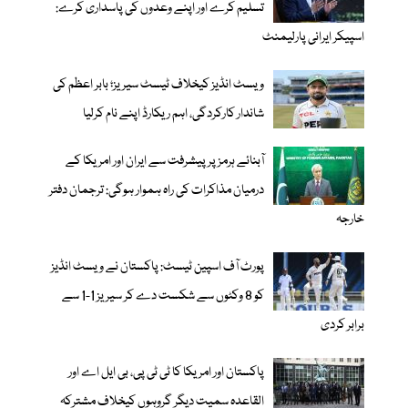
تسلیم کرے اور اپنے وعدوں کی پاسداری کرے:
اسپیکر ایرانی پارلیمنٹ
ویسٹ انڈیز کیخلاف ٹیسٹ سیریز؛ بابر اعظم کی
شاندار کارکردگی، اہم ریکارڈ اپنے نام کرلیا
آبنائے ہرمز پر پیشرفت سے ایران اور امریکا کے
درمیان مذاکرات کی راہ ہموار ہوگی: ترجمان دفتر
خارجہ
پورٹ آف اسپین ٹیسٹ: پاکستان نے ویسٹ انڈیز
کو 8 وکٹوں سے شکست دے کر سیریز 1-1 سے
برابر کردی
پاکستان اور امریکا کا ٹی ٹی پی، بی ایل اے اور
القاعدہ سمیت دیگر گروہوں کیخلاف مشترکہ