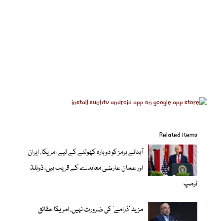
Related items
آبنائے ہرمز کو دوبارہ کھولنے کے لیے امریکا، ایران
اور عمان عارضی معاہدے کے قریب ہیں، ڈونلڈ
ٹرمپ
مزید 'ڈرامے' کی ضرورت نہیں، امریکا حقائق