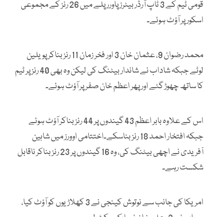
قومی ٹیم کے 3 ٹاپ آرڈر بیٹرز پاورر پلے میں 26 رنز کے مجموعی
اسکور پر آؤٹ ہوئے۔
محمد رضوان 9، عثمان خان 3 اور فخر زمان 11 رنز بناکر پویلین
لوٹے جبکہ شاداب نے شاندار بیٹنگ کی لیکن وہ بھی 40 رنز پر ٹیم
کا ساتھ چھوڑ گئے اور پھر اعظم خان صفر پر آؤٹ ہوئے۔
اس کے علاوہ بابر اعظم 43 گیندوں پر 44 رنز بناکر آؤٹ ہوئے
جبکہ افتخار احمد 18 رنز بناسکے۔اختتامی اوورز میں شاہین
آفریدی نے اچھی بیٹنگ کی، وہ 16 گیندوں پر 23 رنز بناکر ناقابل
شکست رہے۔
امریکا کی جانب سے نوتوش کینجی نے 3 کھلاڑیوں کو آؤٹ کیا،