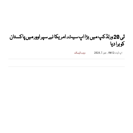
ٹی 20 ورلڈکپ میں بڑا اپ سیٹ، امریکا نے سپر اوور میں پاکستان
کو ہرا دیا
اپ ڈیٹ:
12 AM , جون 7, 2024
ویب ڈیسک