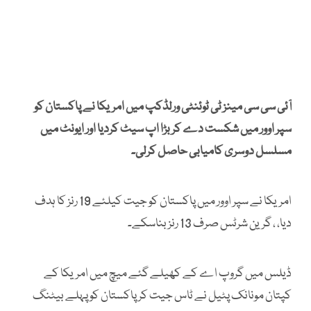
آئی سی سی مینز ٹی ٹوئنٹی ورلڈکپ میں امریکا نے پاکستان کو
سپر اوور میں شکست دے کر بڑا اپ سیٹ کردیا اور ایونٹ میں
مسلسل دوسری کامیابی حاصل کرلی۔
امریکا نے سپر اوور میں پاکستان کو جیت کیلئے 19 رنز کا ہدف
دیا، ، گرین شرٹس صرف 13 رنز بناسکے۔
ڈیلس میں گروپ اے کے کھیلے گئے میچ میں امریکا کے
کپتان مونانک پٹیل نے ٹاس جیت کر پاکستان کو پہلے بیٹنگ