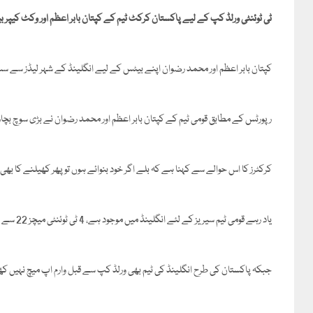
ٹی ٹوئنٹی ورلڈ کپ کے لیے پاکستان کرکٹ ٹیم کے کپتان بابر اعظم اور وکٹ کیپر ب
کپتان بابر اعظم اور محمد رضوان اپنے بیٹس کے لیے انگلینڈ کے شہر لیڈز سے
رپورٹس کے مطابق قومی ٹیم کے کپتان بابر اعظم اور محمد رضوان نے بڑی سوچ بچار
کرکٹرز کا اس حوالے سے کہنا ہے کہ بلے اگر خود بنوائے ہوں تو پھر کھیلنے کا بھی ا
یاد رہے قومی ٹیم سیریز کے لئے انگلینڈ میں موجود ہے، 4 ٹی ٹوئنٹی میچز 22 سے 30 مئی کے درمیان کھیلے جائیں گے،
جبکہ پاکستان کی طرح انگلینڈ کی ٹیم بھی ورلڈ کپ سے قبل وارم اپ میچ نہیں ک