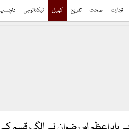
تجارت
صحت
تفریح
کھیل
ٹیکنالوجی
دلچسپ
 بابراعظم اور رضوان نے الگ قسم کے 