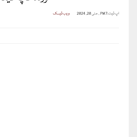
اپ ڈیٹ:
7 PM , مئی 20, 2024
ویب ڈیسک