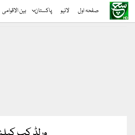
صفحہ اول
لائیو
پاکستان
بین الاقوامی
ورلڈ کپ کیلئے