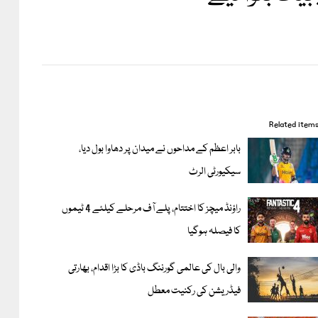
Related item
بابر اعظم کے مداحوں نے میدان پر دھاوا بول دیا،
سیکیورٹی الرٹ
راؤنڈ میچز کا اختتام، پلے آف مرحلے کیلئے 4 ٹیموں
کا فیصلہ ہوگیا
والی بال کی عالمی گورننگ باڈی کا بڑا اقدام، بھارتی
فیڈریشن کی رکنیت معطل