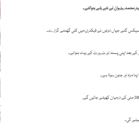
یٹر محمد رضوان نے نئے بلے بنوالئے۔
 سسیکس گئے جہاں دونوں نے فیکٹری میں کئی گھنٹے گزارے۔
 کے بعد اپنی پسند اور ضرورت کے بیٹ بنوائے۔
پنا مزہ اور جنون ہوتا ہے۔
ھیلے گی۔