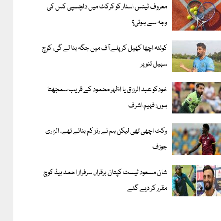
معروف ٹینس اسٹار کو کرکٹ میں دلچسپی کس کی
وجہ سے ہوئی؟
کوئٹہ اچھا کھیل کر پلے آف میں جگہ بنا لے گی، کوچ
سہیل تنویر
خودکو عبد الرزاق یا اظہر محمود کے قریب سمجھتا
ہوں: فہیم اشرف
وکٹ اچھی تھی لیکن ہم نے رنز کم بنائے تھے، الزاری
جوزف
شان مسعود ٹیسٹ کپتان برقرار، سرفراز احمد ہیڈ کوچ
مقرر کر دیے گئے