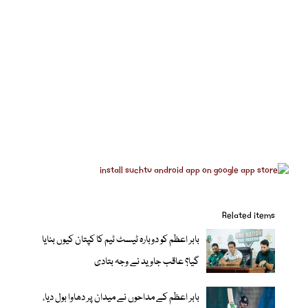
Related items
بابر اعظم کو دوبارہ ٹیسٹ ٹیم کا کپتان کیوں بنایا
گیا؟ عاقب جاوید نے وجہ بتادی
بابر اعظم کے مداحوں نے میدان پر دھاوا بول دیا،