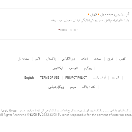
آپ یہاں ہیں:
صفحہ اول
کھیل
بابر اعظم اور امام الحق عمرے کی ادائیگی کیلئے سعودی عرب روانہ
BACK TO TOP
کھیل
تفریح
صحت
تجارت
بین الاقوامی
پاکستان
لائیو
صفحہ اول
پروگرام
دلچسپ
ٹیکنالوجی
کیریئرز
آر ایس ایس
PRIVACY POLICY
TERMS OF USE
English
کالم / بلاگ
موسم
پروگرام شیڈول
Urdu News - پاکستان اور دنیا بھر سے بریکنگ نیوز، کھیل، صحت، تفریح، تجارت اور ٹیکنالوجی کی تازہ ترین اردو خبریں
All Rights Reserved ©
SUCH TV
2023. SUCH TV is not responsible for the content of external sites.