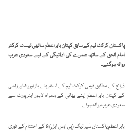
پاکستان کرکٹ ٹیم کے سابق کپتان بابر اعظم ساتھی ٹیسٹ کرکٹر
امام الحق کے ساتھ عمرے کی ادائیگی کے لیے سعودی عرب
روانہ ہوگئے۔
ذرائع کے مطابق قومی کرکٹ ٹیم کے اسٹار بلے باز اور پشاور زلمی
کے کپتان بابر اعظم اپنے بھائی کے ہمراہ لاہور ایئرپورٹ سے
سعودی عرب روانہ ہوئے۔
بابر اعظم پاکستان سُپر لیگ (پی ایس ایل) 9 کے اختتام کے فوری