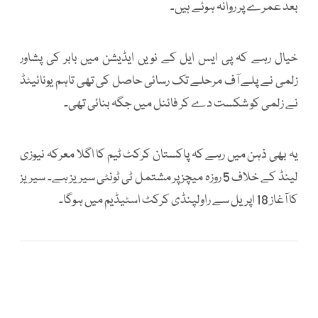
بعد عمرے پر روانہ ہوئے ہیں۔
خیال رہے کہ پی ایس ایل کے نویں ایڈیشن میں بابر کی پشاور
زلمی نے پلے آف مرحلے تک رسائی حاصل کی تھی تاہم یونائیٹڈ
نے زلمی کو شکست دے کر فائنل میں جگہ بنائی تھی۔
یہ بھی ذہن میں رہے کہ پاکستان کرکٹ ٹیم کا اگلا معرکہ نیوزی
لینڈ کے خلاف 5 روزہ میچز پر مشتمل ٹی ٹونٹی سیریز ہے۔ سیریز
کا آغاز 18 اپریل سے راولپنڈی کرکٹ اسٹیڈیم میں ہوگا۔