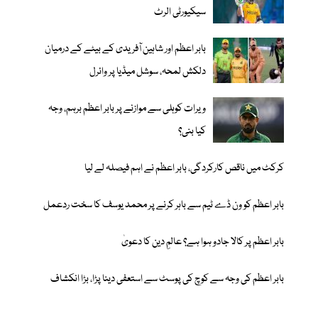
سیکیورٹی الرٹ
بابر اعظم اور شاہین آفریدی کے بیٹے کے درمیان
دلکش لمحہ، سوشل میڈیا پر وائرل
ویرات کوہلی سے موازنے پر بابر اعظم برہم، وجہ
کیا بنی؟
کرکٹ میں ناقص کارکردگی، بابر اعظم نے اہم فیصلہ لے لیا
بابر اعظم کو ون ڈے ٹیم سے باہر کرنے پر محمد یوسف کا سخت ردعمل
بابر اعظم پر کالا جادو ہوا ہے؟ عالمِ دین کا دعویٰ
بابر اعظم کی وجہ سے کوچ کی پوسٹ سے استعفی دینا پڑا، بڑا انکشاف