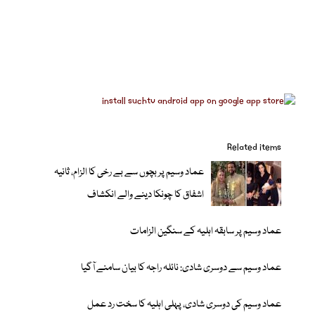
Related items
عماد وسیم پر بچوں سے بے رخی کا الزام، ثانیہ
اشفاق کا چونکا دینے والے انکشاف
عماد وسیم پر سابقہ اہلیہ کے سنگین الزامات
عماد وسیم سے دوسری شادی: نائلہ راجہ کا بیان سامنے آگیا
عماد وسیم کی دوسری شادی، پہلی اہلیہ کا سخت رد عمل