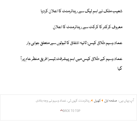
شعیب ملک نے اہم لیگ سے ریٹائرمنٹ کا اعلان کردیا
معروف کرکٹر کا کرکٹ سے ریٹائرمنٹ کا اعلان
عماد وسیم طلاق کیس: ثانیہ اشفاق کا ثبوتوں سے متعلق جوابی وار
عماد وسیم کے طلاق کیس میں اہم پیشرفت،تیسرا فریق منظر عام پر آ
گیا
آپ یہاں ہیں:
صفحہ اول
کھیل
ریٹائرمنٹ کیوں لی، عماد وسیم نے وجہ بتادی
BACK TO TOP