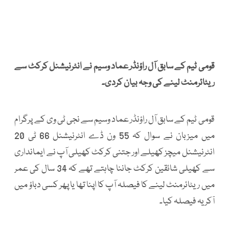
قومی ٹیم کے سابق آل راؤنڈر عماد وسیم نے انٹرنیشنل کرکٹ سے
ریٹائرمنٹ لینے کی وجہ بیان کردی۔
قومی ٹیم کے سابق آل راؤنڈر عماد وسیم سے نجی ٹی وی کے پرگرام
میں میزبان نے سوال کہ 55 ون ڈے انٹرنیشنل 66 ٹی 20
انٹرنیشنل میچز کھیلے اور جتنی کرکٹ کھیلی آپ نے ایمانداری
سے کھیلی شائقین کرکٹ جاننا چاہتے تھے کہ 34 سال کی عمر
میں ریٹائرمنٹ لینے کا فیصلہ آپ کا اپنا تھا یا پھر کسی دباؤ میں
آکر یہ فیصلہ کیا۔