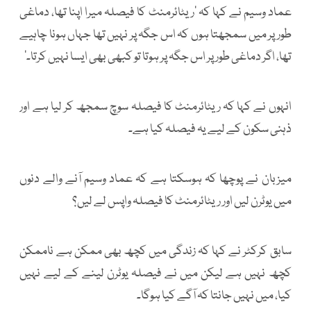
عماد وسیم نے کہا کہ ’ریٹائرمنٹ کا فیصلہ میرا اپنا تھا، دماغی
طور پر میں سمجھتا ہوں کہ اس جگہ پر نہیں تھا جہاں ہونا چاہیے
تھا، اگر دماغی طور پر اس جگہ پر ہوتا تو کبھی بھی ایسا نہیں کرتا۔‘
انہوں نے کہا کہ ریٹائرمنٹ کا فیصلہ سوچ سمجھ کر لیا ہے اور
ذہنی سکون کے لیے یہ فیصلہ کیا ہے۔
میزبان نے پوچھا کہ ہوسکتا ہے کہ عماد وسیم آنے والے دنوں
میں یوٹرن لیں اور ریٹائرمنٹ کا فیصلہ واپس لے لیں؟
سابق کرکٹر نے کہا کہ زندگی میں کچھ بھی ممکن ہے ناممکن
کچھ نہیں ہے لیکن میں نے فیصلہ یوٹرن لینے کے لیے نہیں
کیا، میں نہیں جانتا کہ آگے کیا ہوگا۔