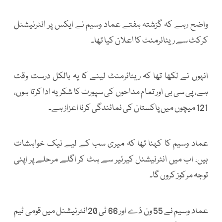
واضح رہے کہ گزشتہ ہفتے عماد وسیم نے ایکس پر انٹرنیشنل
کرکٹ سے ریٹائرمنٹ کا اعلان کیا تھا۔
انہوں نے لکھا تھا کہ ریٹائرمنٹ لینے کا یہ بالکل درست وقت
ہے، پی سی بی اور تمام مداحوں کی سپورٹ کا شکریہ ادا کرتا ہوں،
121 میچوں میں پاکستان کی نمائندگی کرنا اعزاز ہے۔
عماد وسیم کا کہنا تھا کہ میری سب کے لیے نیک خواہشات
ہیں، اب میں انٹرنیشنل کیرئیر سے ہٹ کر اگلے مرحلے پر اپنی
توجہ مرکوز کروں گا۔
عماد وسیم نے 55 ون ڈے اور 66 ٹی 20انٹرنیشنل میں قومی ٹیم