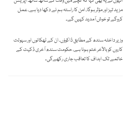
انہوں نے یہ بھی کہا کہ کچے میں وقت کے ساتھ ساتھ آپریشن
مزید تیز اور مؤثر ہوگا، امن کا راستہ ہم نے دکھا دیا ہے، عمل
کروگے تو خوش آمدید کہیں گے۔
وزیر داخلہ سندھ کے مطابق ڈاکوؤں، ان کے ٹھکانوں اور سہولت
کاروں کو بالآخر ختم ہونا ہے، حکومت سندھ آخری ڈکیت کے
خاتمے تک اہداف کا تعاقب جاری رکھےگی۔