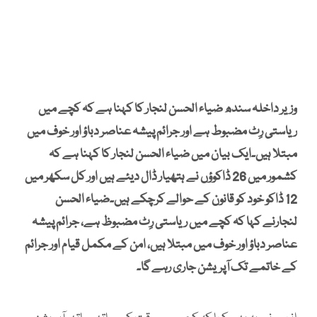
وزیر داخلہ سندھ ضیاء الحسن لنجار کا کہنا ہے کہ کچے میں
ریاستی رِٹ مضبوط ہے اور جرائم پیشہ عناصر دباؤ اور خوف میں
مبتلا ہیں۔ایک بیان میں ضیاء الحسن لنجار کا کہنا ہے کہ
کشمور میں 26 ڈاکوؤں نے ہتھیار ڈال دیئے ہیں اور کل سکھر میں
12 ڈاکو خود کو قانون کے حوالے کرچکے ہیں۔ضیاء الحسن
لنجارنے کہا کہ کچے میں ریاستی رِٹ مضبوظ ہے، جرائم پیشہ
عناصر دباؤ اور خوف میں مبتلا ہیں، امن کے مکمل قیام اور جرائم
کے خاتمے تک آپریشن جاری رہے گا۔