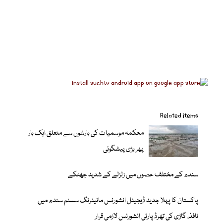
Related items
محکمہ موسمیات کی بارشوں سے متعلق ایک بار
پھر بڑی پیشگوئی
سندھ کے مختلف حصوں میں زلزلے کے شدید جھٹکے
پاکستان کا پہلا جدید ڈیجیٹل انشورنس مانیٹرنگ سسٹم سندھ میں
نافذ، گاڑی کی تھرڈ پارٹی انشورنس لازمی قرار