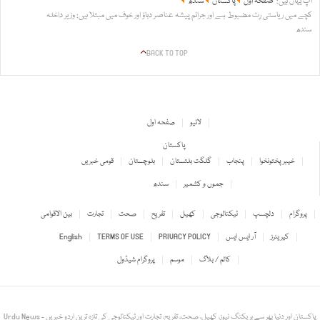
آپ یہاں ہیں:
صفحہ اول
پاکستان
سندھ
کچے میں ریاستی رِٹ مضبوط ہے اور جرائم پیشہ عناصر دباؤ اور خوف میں مبتلا ہیں: وزیر داخلہ
سندھ
BACK TO TOP
لائیو
صفحہ اول
پاکستان
خیبر پختونخوا
پنجاب
گلگت بلتستان
بلوچستان
قومی خبریں
جموں و کشمیر
سندھ
پروگرام
دلچسپ
ٹیکنالوجی
کھیل
تفریح
صحت
تجارت
بین الاقوامی
کیریئرز
آر ایس ایس
PRIVACY POLICY
TERMS OF USE
English
کالم / بلاگ
موسم
پروگرام شیڈول
Urdu News - پاکستان اور دنیا بھر سے بریکنگ نیوز، کھیل، صحت، تفریح، تجارت اور ٹیکنالوجی کی تازہ ترین اردو خبریں