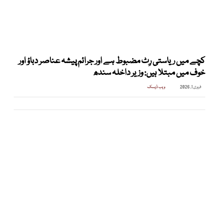
کچے میں ریاستی رِٹ مضبوط ہے اور جرائم پیشہ عناصر دباؤ اور
خوف میں مبتلا ہیں: وزیر داخلہ سندھ
فروری 1, 2026
ویب ڈیسک