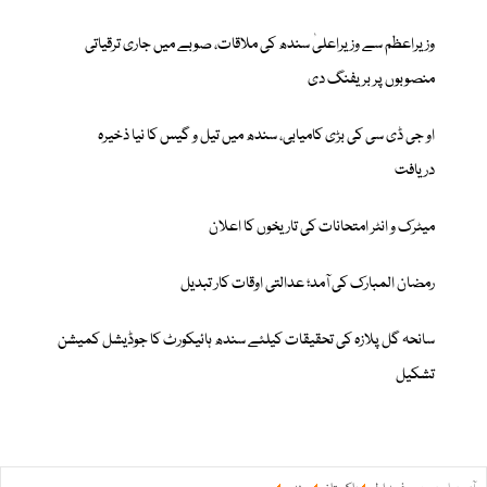
وزیراعظم سے وزیراعلیٰ سندھ کی ملاقات، صوبے میں جاری ترقیاتی
منصوبوں پر بریفنگ دی
او جی ڈی سی کی بڑی کامیابی، سندھ میں تیل و گیس کا نیا ذخیرہ
دریافت
میٹرک و انٹر امتحانات کی تاریخوں کا اعلان
رمضان المبارک کی آمد؛ عدالتی اوقات کار تبدیل
سانحہ گل پلازہ کی تحقیقات کیلئے سندھ ہائیکورٹ کا جوڈیشل کمیشن
تشکیل