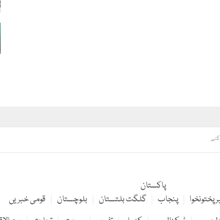
 گئے
پاکستان
 پختونخوا
پنجاب
گلگت بلتستان
بلوچستان
قومی خبریں