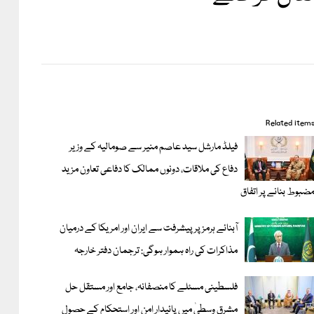
Related item
فیلڈ مارشل سید عاصم منیر سے صومالیہ کے وزیر
دفاع کی ملاقات، دونوں ممالک کا دفاعی تعاون مزید
ضبوط بنانے پر اتفاق
آبنائے ہرمز پر پیشرفت سے ایران اور امریکا کے درمیان
مذاکرات کی راہ ہموار ہوگی: ترجمان دفتر خارجہ
فلسطینی مسئلے کا منصفانہ، جامع اور مستقل حل
مشرق وسطیٰ میں پائیدار امن اور استحکام کے حصول