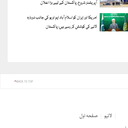
آپریشنز شروع، پاکستان کے لیے بڑا اعلان
امریکا اور ایران کو اسلام آباد ایم او یو کی جانب دوبارہ
لانے کی کوشش کر رہے ہیں: پاکستان
BACK TO TOP
لائیو
صفحہ اول