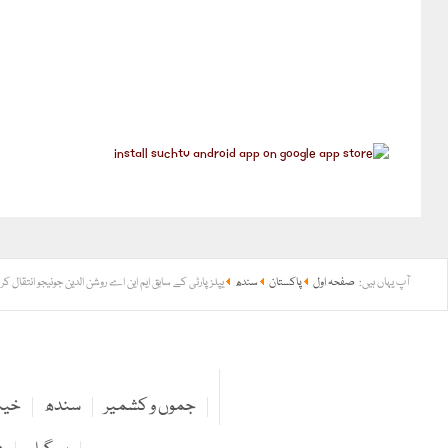
آپ یہاں ہیں:
صفحہ اول
پاکستان
سندھ
یپلز پارٹی کے سابق ایم این اے روشن الدین جونیجو انتقال کر
جموں و کشمیر
سندھ
خیبر