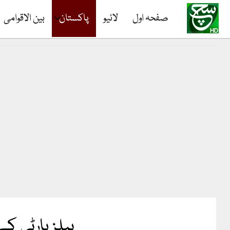
صفحہ اول
لائیو
پاکستان
بین الاقوامی
یپلز پارٹی ک