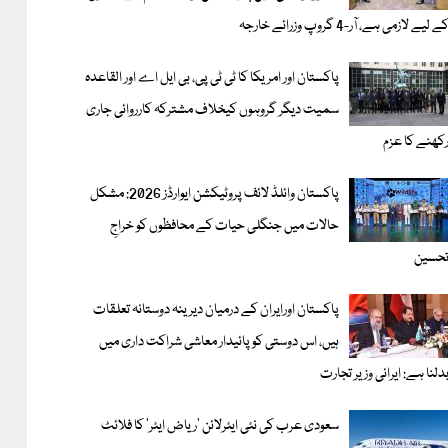
ے لیے لازمی ہے، آر-4 گروپ وزرائے خارجہ
پاکستان اور امریکا کا ٹی ٹی پی، بی ایل اے اور القاعدہ
سمیت دیگر گروہوں کیخلاف مشترکہ کارروائی جاری
کھنے کا عزم
پاکستان وائلڈ لائف پروٹیکشن ایوارڈز 2026: مشکل
حالات میں جنگلی حیات کے محافظوں کو خراجِ
حسین
پاکستان اورایران کے درمیان دیرینہ دوستانہ تعلقات
ہیں، اس دوستی کوپائیدار معاشی شراکت داری میں
دلنا ہے: ایرانی وزیر تجارت
سعودی عرب کی نئی ایئرلائن ‘ریاض ایئر’ کا فلائٹ