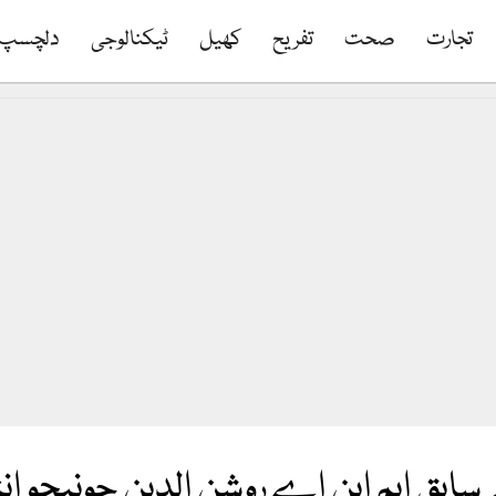
تجارت
صحت
تفریح
کھیل
ٹیکنالوجی
دلچسپ
ے سابق ایم این اے روشن الدین جونیجو ان