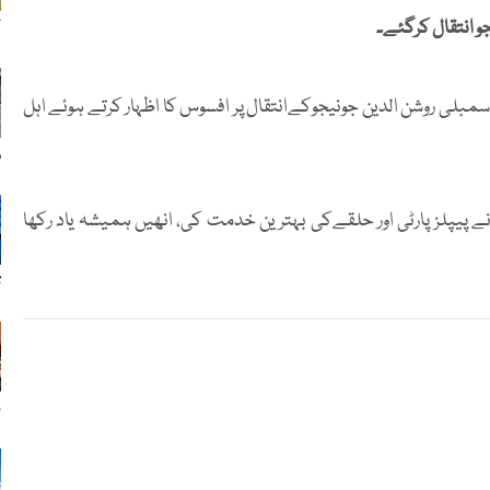
و انتقال کرگئے۔
ک
لی روشن الدین جونیجوکےانتقال پر افسوس کا اظہار کرتے ہوئے اہل
ر
 پیپلز پارٹی اور حلقےکی بہترین خدمت کی، انھیں ہمیشہ یاد رکھا
ت
ب