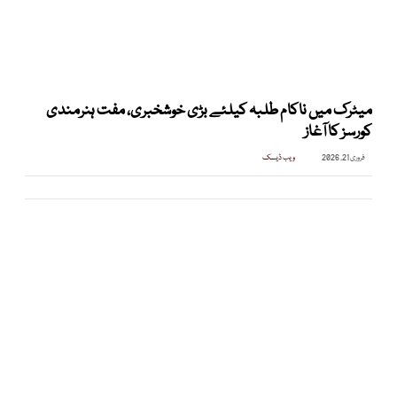
میٹرک میں ناکام طلبہ کیلئے بڑی خوشخبری، مفت ہنرمندی
کورسز کا آغاز
فروری 21, 2026
ویب ڈیسک