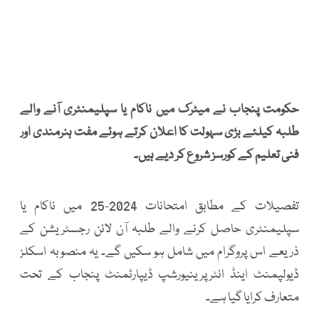
حکومت پنجاب نے میٹرک میں ناکام یا سپلیمنٹری آنے والے
طلبہ کیلئے بڑی سہولت کا اعلان کرتے ہوئے مفت ہنرمندی اور
فنی تعلیم کے کورسز شروع کر دیے ہیں۔
تفصیلات کے مطابق امتحانات 2024-25 میں ناکام یا
سپلیمنٹری حاصل کرنے والے طلبہ آن لائن رجسٹریشن کے
ذریعے اس پروگرام میں شامل ہو سکیں گے۔ یہ منصوبہ اسکلز
ڈیولپمنٹ اینڈ انٹرپرینیورشپ ڈیپارٹمنٹ پنجاب کے تحت
متعارف کرایا گیا ہے۔