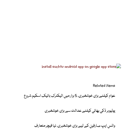
Related items
عوام کیلئے بڑی خوشخبری، 5 ہزار میں الیکٹرک بائیک اسکیم شروع
یوٹیوبر ڈکی بھائی کیلئے عدالت سے بڑی خوشخبری
واٹس ایپ صارفین کے لیے بڑی خوشخبری، نیا فیچر متعارف