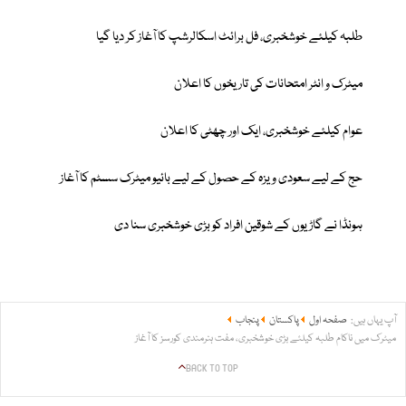
طلبہ کیلئے خوشخبری، فل برائٹ اسکالرشپ کا آغاز کر دیا گیا
میٹرک و انٹر امتحانات کی تاریخوں کا اعلان
عوام کیلئے خوشخبری، ایک اور چھٹی کا اعلان
حج کے لیے سعودی ویزہ کے حصول کے لیے بائیو میٹرک سسٹم کا آغاز
ہونڈا نے گاڑیوں کے شوقین افراد کو بڑی خوشخبری سنا دی
آپ یہاں ہیں:
صفحہ اول
پاکستان
پنجاب
میٹرک میں ناکام طلبہ کیلئے بڑی خوشخبری، مفت ہنرمندی کورسز کا آغاز
BACK TO TOP